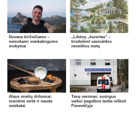
Dovana biržiečiams –
„Likėnų „kurortas” –
nemokami sveikatingumo
trisdešimt savivaldos
mokymai
neveiklos metų
Alaus mielių dribsniai:
Tėvų nerimas: susirgus
maistinė vertė ir nauda
vaikui pagalbos tenka ieškoti
sveikatai
Panevėžyje