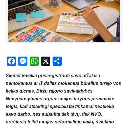
Facebook
Messenger
WhatsApp
X
Share
Šiemet tėveliai prisiregistruoti savo atžalas į
nemokamus ar iš dalies mokamus būrelius turėjo vos
kelias dienas. Biržų rajono savivaldybės
Nevyriausybinės organizacijos tarybos pirmininkė
teigia, kad atsakingi specialistai tinkamai neatlieka
savo darbo, nes sulaukta tiek tėvų, tiek NVO,
norėjusių teikti naujas neformaliojo vaikų švietimo