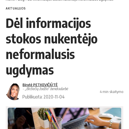
AKTUALIJOS
Dėl informacijos
stokos nukentėjo
neformalusis
ugdymas
Birutė PETKEVIČIŪTĖ
- „Biržiečių žodžio“ bendradarbė
4 min skaitymo
Publikuota: 2020-11-04