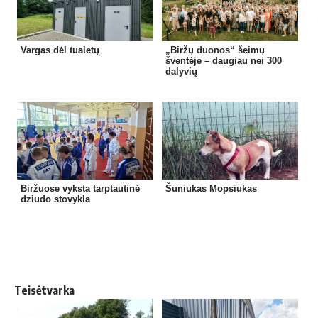
Vargas dėl tualetų
„Biržų duonos“ šeimų
šventėje – daugiau nei 300
dalyvių
Biržuose vyksta tarptautinė
Šuniukas Mopsiukas
dziudo stovykla
Teisėtvarka