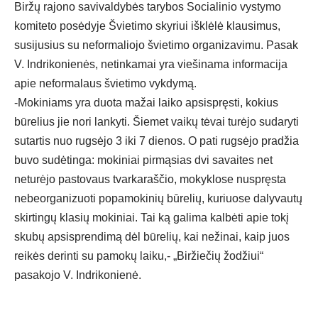
Biržų rajono savivaldybės tarybos Socialinio vystymo
komiteto posėdyje Švietimo skyriui išklėlė klausimus,
susijusius su neformaliojo švietimo organizavimu. Pasak
V. Indrikonienės, netinkamai yra viešinama informacija
apie neformalaus švietimo vykdymą.
-Mokiniams yra duota mažai laiko apsispręsti, kokius
būrelius jie nori lankyti. Šiemet vaikų tėvai turėjo sudaryti
sutartis nuo rugsėjo 3 iki 7 dienos. O pati rugsėjo pradžia
buvo sudėtinga: mokiniai pirmąsias dvi savaites net
neturėjo pastovaus tvarkaraščio, mokyklose nuspręsta
nebeorganizuoti popamokinių būrelių, kuriuose dalyvautų
skirtingų klasių mokiniai. Tai ką galima kalbėti apie tokį
skubų apsisprendimą dėl būrelių, kai nežinai, kaip juos
reikės derinti su pamokų laiku,- „Biržiečių žodžiui“
pasakojo V. Indrikonienė.