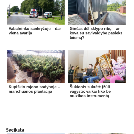
Vabalninko sankryžoje – dar
Ginčas dėl sklypo ribų – ar
viena avarija
kova su savivaldybe pasieks
teismą?
Kupiškio rajono sodyboje –
Šukionis sukrėtė įžūli
marichuanos plantacija
vagystė: vaikai liko be
muzikos instrumentų
Sveikata