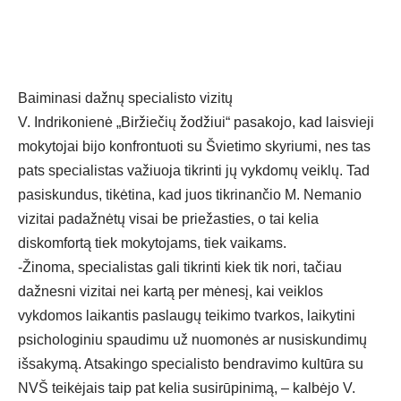
Baiminasi dažnų specialisto vizitų
V. Indrikonienė „Biržiečių žodžiui“ pasakojo, kad laisvieji
mokytojai bijo konfrontuoti su Švietimo skyriumi, nes tas
pats specialistas važiuoja tikrinti jų vykdomų veiklų. Tad
pasiskundus, tikėtina, kad juos tikrinančio M. Nemanio
vizitai padažnėtų visai be priežasties, o tai kelia
diskomfortą tiek mokytojams, tiek vaikams.
-Žinoma, specialistas gali tikrinti kiek tik nori, tačiau
dažnesni vizitai nei kartą per mėnesį, kai veiklos
vykdomos laikantis paslaugų teikimo tvarkos, laikytini
psichologiniu spaudimu už nuomonės ar nusiskundimų
išsakymą. Atsakingo specialisto bendravimo kultūra su
NVŠ teikėjais taip pat kelia susirūpinimą, – kalbėjo V.