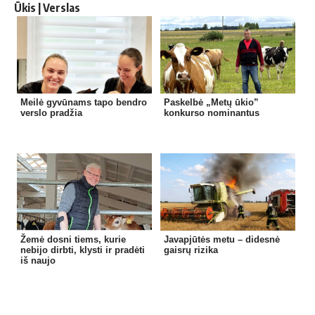
Ūkis | Verslas
Meilė gyvūnams tapo bendro
Paskelbė „Metų ūkio”
verslo pradžia
konkurso nominantus
Žemė dosni tiems, kurie
Javapjūtės metu – didesnė
nebijo dirbti, klysti ir pradėti
gaisrų rizika
iš naujo