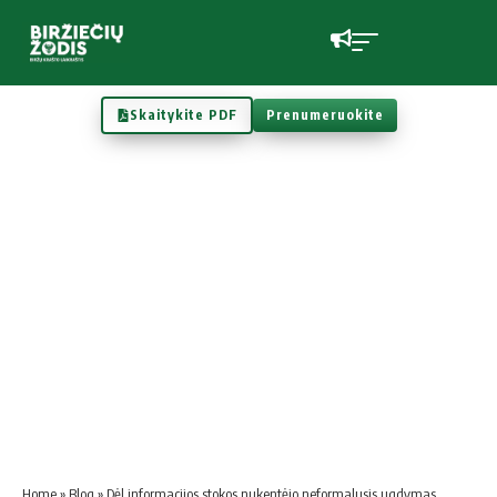
Skaitykite PDF
Prenumeruokite
Home
»
Blog
»
Dėl informacijos stokos nukentėjo neformalusis ugdymas