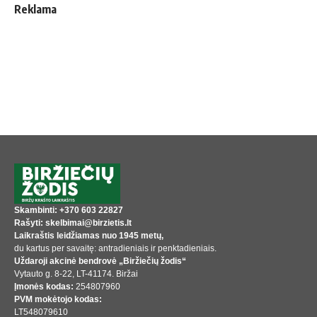
Reklama
Skambinti: +370 603 22827
Rašyti: skelbimai@birzietis.lt
Laikraštis leidžiamas nuo 1945 metų,
du kartus per savaitę: antradieniais ir penktadieniais.
Uždaroji akcinė bendrovė „Biržiečių žodis“
Vytauto g. 8-22, LT-41174. Biržai
Įmonės kodas:
254807960
PVM mokėtojo kodas:
LT548079610