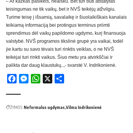
– Ar kažkas pasikeis, neaišku. Bet turi būti atstatytas
teisingumas ne tik vaikų, bet ir NVŠ teikėjų atžvilgiu.
Turime teisę į išsamią, savalaikę ir šiuolaikiškais kanalais
teikiamą informaciją bei protingus terminus priimti
sprendimus dėl vaikų papildomo ugdymo, kurį finansuoja
valstybė. NVŠ programos tikslinė grupė yra vaikai, todėl
jie kartu su savo tėvais turi rinktis veiklas, o ne NVŠ
teikėjai turi rinkti vaikus. Šiuo metu yra atvirkščiai ir
palikta dar daug klaustukų..,- svarstė V. Indrikonienė.
Facebook
Messenger
WhatsApp
X
Share
ŽYMOS:
Neformalus ugdymas
Vilma Indrikonienė