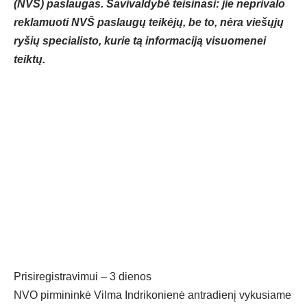
(NVŠ) paslaugas. Savivaldybė teisinasi: jie neprivalo
reklamuoti NVŠ paslaugų teikėjų, be to, nėra viešųjų
ryšių specialisto, kurie tą informaciją visuomenei
teiktų.
Prisiregistravimui – 3 dienos
NVO pirmininkė Vilma Indrikonienė antradienį vykusiame