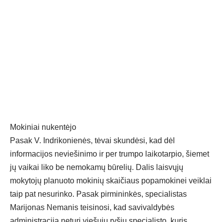
Mokiniai nukentėjo
Pasak V. Indrikonienės, tėvai skundėsi, kad dėl
informacijos neviešinimo ir per trumpo laikotarpio, šiemet
jų vaikai liko be nemokamų būrelių. Dalis laisvųjų
mokytojų planuoto mokinių skaičiaus popamokinei veiklai
taip pat nesurinko. Pasak pirmininkės, specialistas
Marijonas Nemanis teisinosi, kad savivaldybės
administracija neturi viešųjų ryšių specialisto, kuris