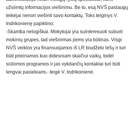
užsiimtų informacijos viešinimu. Be to, esą NVŠ paslaugų
teikėjai nenori viešinti savo kontaktų. Toks teiginys V.
Indrikonienę papiktino:
-Skamba nelogiškai. Mokytojai yra suinteresuoti suburti
mokinių grupes, tad viešinimas jiems yra būtinas. Visgi
NVŠ veiklos yra finansuojamos iš LR biudžeto lėšų ir turi
būti prieinamos kuo didesniam skaičiui vaikų, todėl
siūlomos programos ir jas vykdančių kontaktai turi būti
lengvai pasiekiami,- teigė V. Indrikonienė.