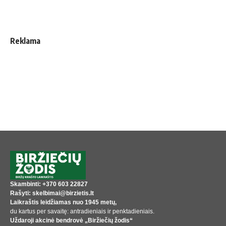
Reklama
Skambinti: +370 603 22827
Rašyti: skelbimai@birzietis.lt
Laikraštis leidžiamas nuo 1945 metų,
du kartus per savaitę: antradieniais ir penktadieniais.
Uždaroji akcinė bendrovė „Biržiečių žodis“