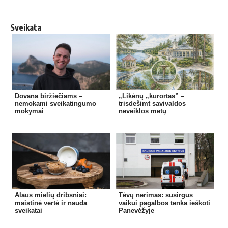
Sveikata
Dovana biržiečiams –
„Likėnų „kurortas” –
nemokami sveikatingumo
trisdešimt savivaldos
mokymai
neveiklos metų
Alaus mielių dribsniai:
Tėvų nerimas: susirgus
maistinė vertė ir nauda
vaikui pagalbos tenka ieškoti
sveikatai
Panevėžyje