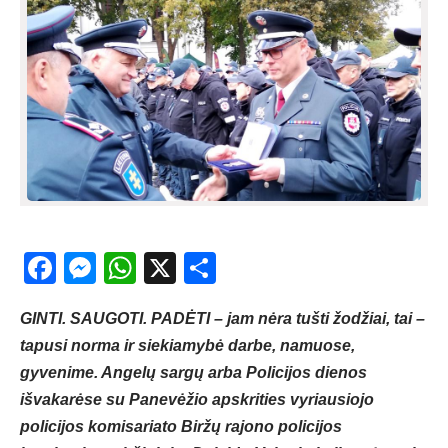
Facebook
Messenger
WhatsApp
X
Share
GINTI. SAUGOTI. PADĖTI – jam nėra tušti žodžiai, tai –
tapusi norma ir siekiamybė darbe, namuose,
gyvenime. Angelų sargų arba Policijos dienos
išvakarėse su Panevėžio apskrities vyriausiojo
policijos komisariato Biržų rajono policijos