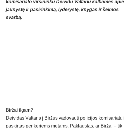
komisariato viršininku Deividu Valtariu kalbamės apie
jaunystę ir pasirinkimą, lyderystę, knygas ir šeimos
svarbą.
Biržai ilgam?
Deividas Valtaris į Biržus vadovauti policijos komisariatui
paskirtas penkeriems metams. Paklaustas, ar Biržai – tik