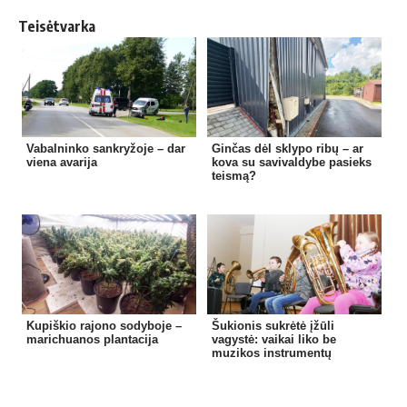
Teisėtvarka
Vabalninko sankryžoje – dar
Ginčas dėl sklypo ribų – ar
viena avarija
kova su savivaldybe pasieks
teismą?
Kupiškio rajono sodyboje –
Šukionis sukrėtė įžūli
marichuanos plantacija
vagystė: vaikai liko be
muzikos instrumentų