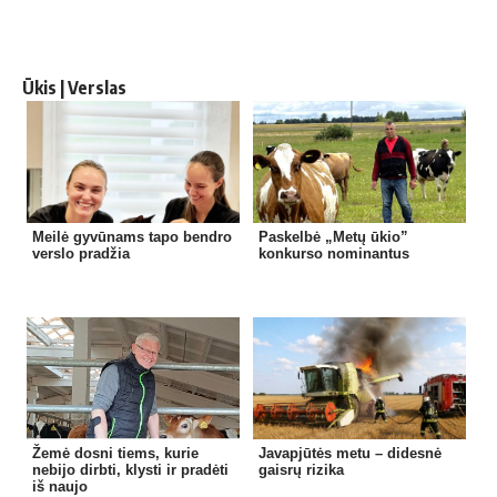
Ūkis | Verslas
Meilė gyvūnams tapo bendro
Paskelbė „Metų ūkio”
verslo pradžia
konkurso nominantus
Žemė dosni tiems, kurie
Javapjūtės metu – didesnė
nebijo dirbti, klysti ir pradėti
gaisrų rizika
iš naujo