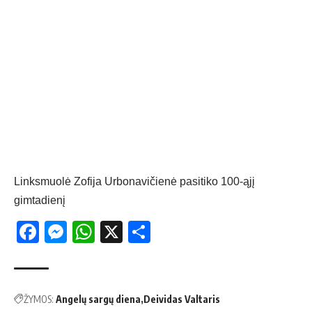
Linksmuolė Zofija Urbonavičienė pasitiko 100-ąjį
gimtadienį
Facebook
Messenger
WhatsApp
X
Share
ŽYMOS:
Angelų sargų diena
Deividas Valtaris