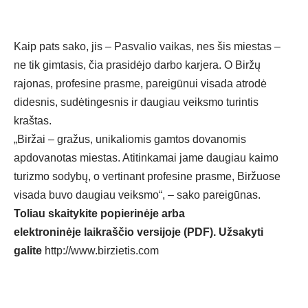
Kaip pats sako, jis – Pasvalio vaikas, nes šis miestas –
ne tik gimtasis, čia prasidėjo darbo karjera. O Biržų
rajonas, profesine prasme, pareigūnui visada atrodė
didesnis, sudėtingesnis ir daugiau veiksmo turintis
kraštas.
„Biržai – gražus, unikaliomis gamtos dovanomis
apdovanotas miestas. Atitinkamai jame daugiau kaimo
turizmo sodybų, o vertinant profesine prasme, Biržuose
visada buvo daugiau veiksmo“, – sako pareigūnas.
Toliau skaitykite popierinėje arba
elektroninėje laikraščio versijoje (PDF). Užsakyti
galite
http://www.birzietis.com