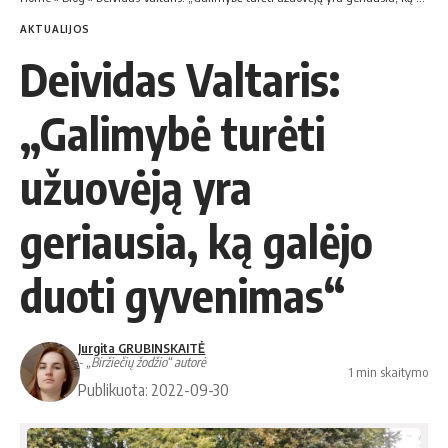
AKTUALIJOS
Deividas Valtaris:
„Galimybė turėti
užuovėją yra
geriausia, ką galėjo
duoti gyvenimas“
Jurgita GRUBINSKAITĖ
- „Biržiečių žodžio“ autorė
1 min skaitymo
Publikuota: 2022-09-30