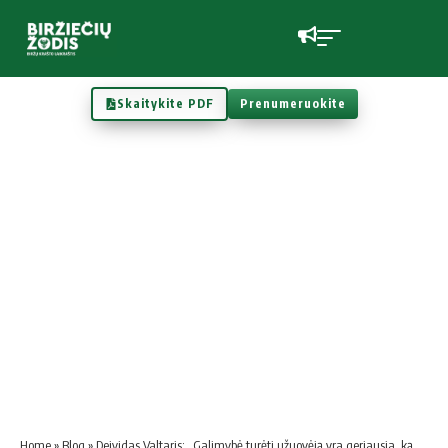
Skaitykite PDF
Prenumeruokite
Home
»
Blog
»
Deividas Valtaris: „Galimybė turėti užuovėją yra geriausia, ką galėjo duoti gyvenimas“