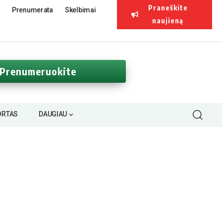
Praneškite
Prenumerata
Skelbimai
naujieną
Prenumeruokite
ORTAS
DAUGIAU