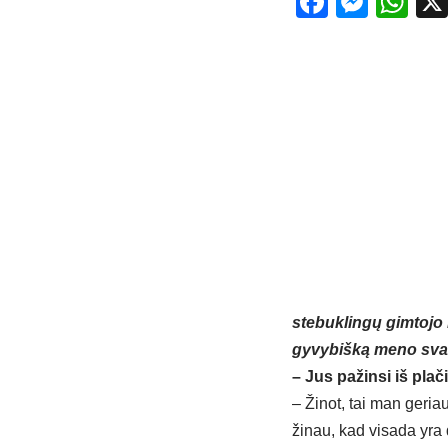
Facebo
Mess
Wh
stebuklingų gimtojo 
gyvybišką meno svar
– Jus pažinsi iš plač
– Žinot, tai man geriau
žinau, kad visada yra 