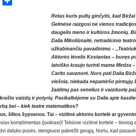
ok
enger
atsApp
X
Share
Retas kuris pultų ginčytis, kad Biržai
Gelmėse raizgosi ne vienos tradicijo
daugelis meno ir kultūros žmonių. B
Dalia Mikoliūnaitė, netradicinio teat
užkabinančiu pavadinimu – „Teatriuka
Aktorės tėvelis Kostantas – buvęs po
latviško kraujo turinti mama Mirdza –
Carito savanorė. Nors pati Dalia Bir
viešnia, niekada nepamiršo pirmųjų 
žaidimų pas senelius ir vaizduotę pa
krašto vaizdų ir potyrių. Pasikalbėjome su Dalia apie kasdi
bą bei – kiek teatre matematikos?
ios, šiltos šypsenos. Tai – vizitinė aktorės kortelė ar gyve
sias komplimentas (juokiasi)! Tebūnie vizitinė kortelė – tiesiog e
dvi dalyko pusės, stengiuosi pabrėžti gerąją. Noriu, kad pasauli