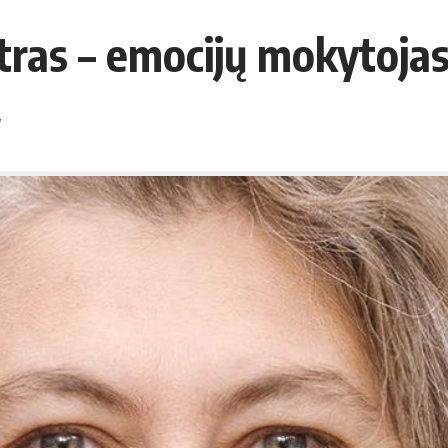
atras – emocijų mokytoja
7