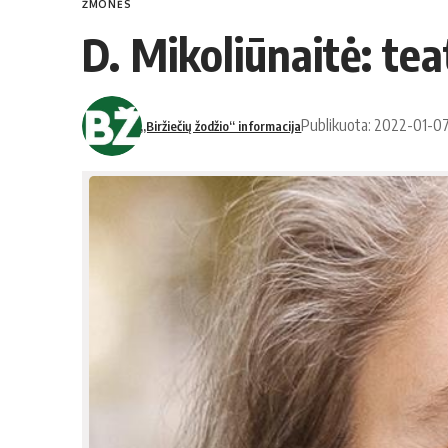
ŽMONĖS
D. Mikoliūnaitė: te
Publikuota: 2022-01-0
„Biržiečių žodžio“ informacija