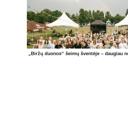
„Biržų duonos“ šeimų šventėje – daugiau ne