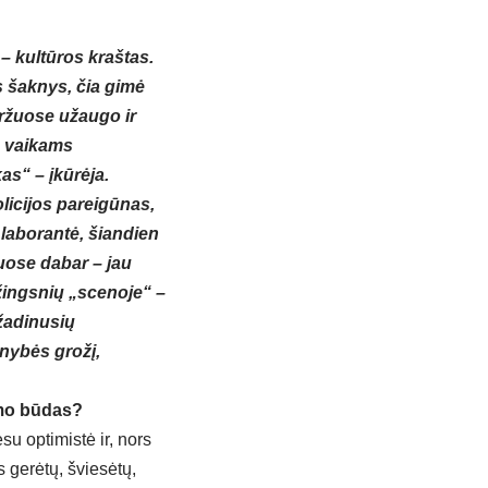
 – kultūros kraštas.
s šaknys, čia gimė
iržuose užaugo ir
ro vaikams
s“ – įkūrėja.
licijos pareigūnas,
 laborantė, šiandien
žuose dabar – jau
žingsnių „scenoje“ –
žadinusių
enybės grožį,
nimo būdas?
su optimistė ir, nors
s gerėtų, šviesėtų,