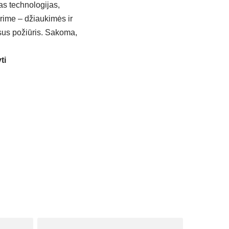
as technologijas,
urime – džiaukimės ir
esus požiūris. Sakoma,
ti