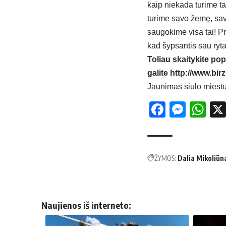
kaip niekada turime t
turime savo žemę, savo
saugokime visa tai! Pr
kad šypsantis sau ryta
Toliau skaitykite pop
galite
http://www.birz
Jaunimas siūlo miestu
Facebo
Mess
Wh
ŽYMOS:
Dalia Mikoliūn
Naujienos iš interneto: