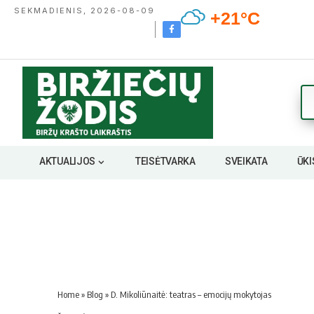
SEKMADIENIS, 2026-08-09
+21°C
AKTUALIJOS
TEISĖTVARKA
SVEIKATA
ŪKI
Home
»
Blog
»
D. Mikoliūnaitė: teatras – emocijų mokytojas