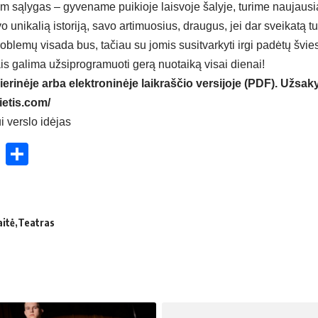
am sąlygas – gyvename puikioje laisvoje šalyje, turime naujausi
 unikalią istoriją, savo artimuosius, draugus, jei dar sveikatą t
oblemų visada bus, tačiau su jomis susitvarkyti irgi padėtų švi
is galima užsiprogramuoti gerą nuotaiką visai dienai!
ierinėje arba elektroninėje laikraščio versijoje (PDF). Užsaky
ietis.com/
i verslo idėjas
ok
enger
atsApp
X
Share
aitė
Teatras