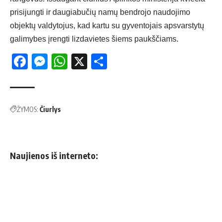
prisijungti ir daugiabučių namų bendrojo naudojimo
objektų valdytojus, kad kartu su gyventojais apsvarstytų
galimybes įrengti lizdavietes šiems paukščiams.
Facebook
Messenger
WhatsApp
X
Share
ŽYMOS:
Čiurlys
Naujienos iš interneto: