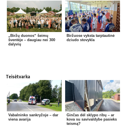
„Biržų duonos“ šeimų
Biržuose vyksta tarptautinė
šventėje – daugiau nei 300
dziudo stovykla
dalyvių
Teisėtvarka
Vabalninko sankryžoje – dar
Ginčas dėl sklypo ribų – ar
viena avarija
kova su savivaldybe pasieks
teismą?