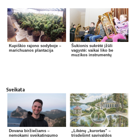
Kupiškio rajono sodyboje –
Šukionis sukrėtė įžūli
marichuanos plantacija
vagystė: vaikai liko be
muzikos instrumentų
Sveikata
Dovana biržiečiams –
„Likėnų „kurortas” –
nemokami sveikatingumo
trisdešimt savivaldos