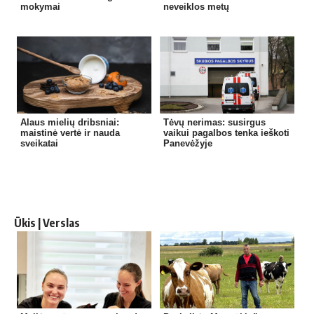
mokymai
neveiklos metų
Alaus mielių dribsniai:
Tėvų nerimas: susirgus
maistinė vertė ir nauda
vaikui pagalbos tenka ieškoti
sveikatai
Panevėžyje
Ūkis | Verslas