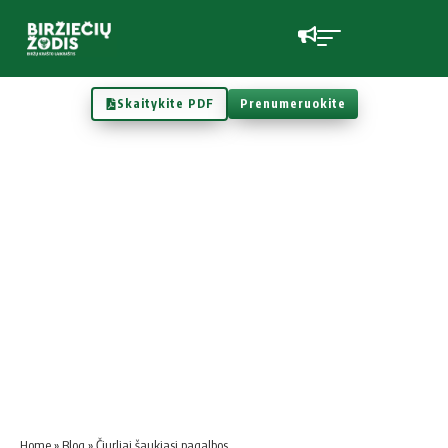
Skaitykite PDF
Prenumeruokite
Home
»
Blog
»
Čiurliai šaukiasi pagalbos