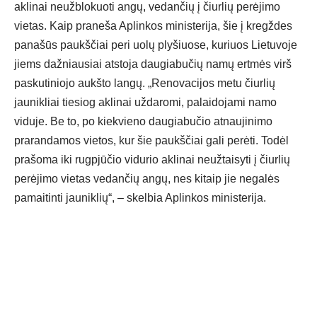
aklinai neužblokuoti angų, vedančių į čiurlių perėjimo
vietas. Kaip praneša Aplinkos ministerija, šie į kregždes
panašūs paukščiai peri uolų plyšiuose, kuriuos Lietuvoje
jiems dažniausiai atstoja daugiabučių namų ertmės virš
paskutiniojo aukšto langų. „Renovacijos metu čiurlių
jaunikliai tiesiog aklinai uždaromi, palaidojami namo
viduje. Be to, po kiekvieno daugiabučio atnaujinimo
prarandamos vietos, kur šie paukščiai gali perėti. Todėl
prašoma iki rugpjūčio vidurio aklinai neužtaisyti į čiurlių
perėjimo vietas vedančių angų, nes kitaip jie negalės
pamaitinti jauniklių“, – skelbia Aplinkos ministerija.