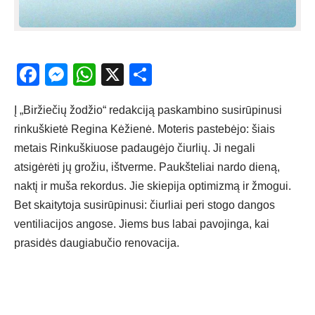
Facebook
Messenger
WhatsApp
X
Share
Į „Biržiečių žodžio“ redakciją paskambino susirūpinusi
rinkuškietė Regina Kėžienė. Moteris pastebėjo: šiais
metais Rinkuškiuose padaugėjo čiurlių. Ji negali
atsigėrėti jų grožiu, ištverme. Paukšteliai nardo dieną,
naktį ir muša rekordus. Jie skiepija optimizmą ir žmogui.
Bet skaitytoja susirūpinusi: čiurliai peri stogo dangos
ventiliacijos angose. Jiems bus labai pavojinga, kai
prasidės daugiabučio renovacija.