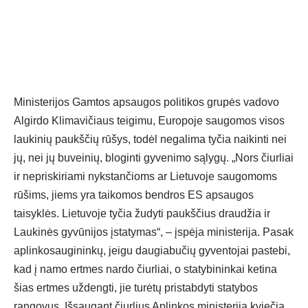
Ministerijos Gamtos apsaugos politikos grupės vadovo
Algirdo Klimavičiaus teigimu, Europoje saugomos visos
laukinių paukščių rūšys, todėl negalima tyčia naikinti nei
jų, nei jų buveinių, bloginti gyvenimo sąlygų. „Nors čiurliai
ir nepriskiriami nykstančioms ar Lietuvoje saugomoms
rūšims, jiems yra taikomos bendros ES apsaugos
taisyklės. Lietuvoje tyčia žudyti paukščius draudžia ir
Laukinės gyvūnijos įstatymas“, – įspėja ministerija. Pasak
aplinkosaugininkų, jeigu daugiabučių gyventojai pastebi,
kad į namo ertmes nardo čiurliai, o statybininkai ketina
šias ertmes uždengti, jie turėtų pristabdyti statybos
rangovus. Išsaugant čiurlius Aplinkos ministerija kviečia