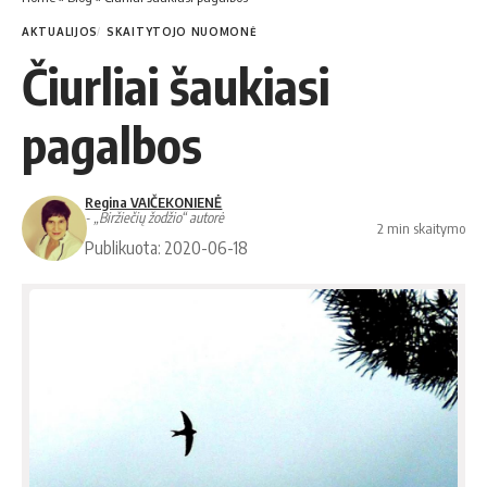
AKTUALIJOS
SKAITYTOJO NUOMONĖ
Čiurliai šaukiasi
pagalbos
Regina VAIČEKONIENĖ
- „Biržiečių žodžio“ autorė
2 min skaitymo
Publikuota: 2020-06-18