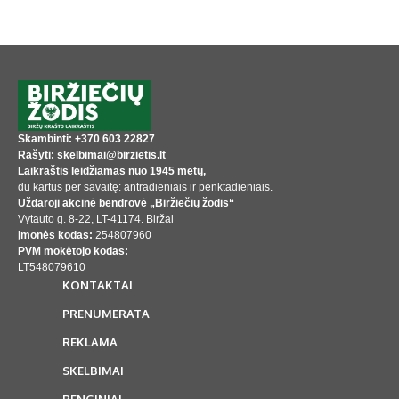
Skambinti: +370 603 22827
Rašyti: skelbimai@birzietis.lt
Laikraštis leidžiamas nuo 1945 metų,
du kartus per savaitę: antradieniais ir penktadieniais.
Uždaroji akcinė bendrovė „Biržiečių žodis“
Vytauto g. 8-22, LT-41174. Biržai
Įmonės kodas:
254807960
PVM mokėtojo kodas:
LT548079610
KONTAKTAI
PRENUMERATA
REKLAMA
SKELBIMAI
RENGINIAI