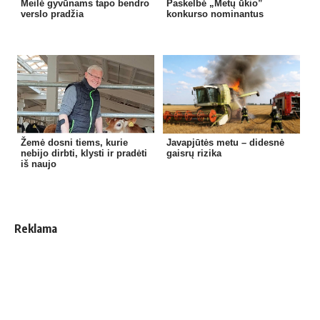
Meilė gyvūnams tapo bendro
Paskelbė „Metų ūkio”
verslo pradžia
konkurso nominantus
Žemė dosni tiems, kurie
Javapjūtės metu – didesnė
nebijo dirbti, klysti ir pradėti
gaisrų rizika
iš naujo
Reklama