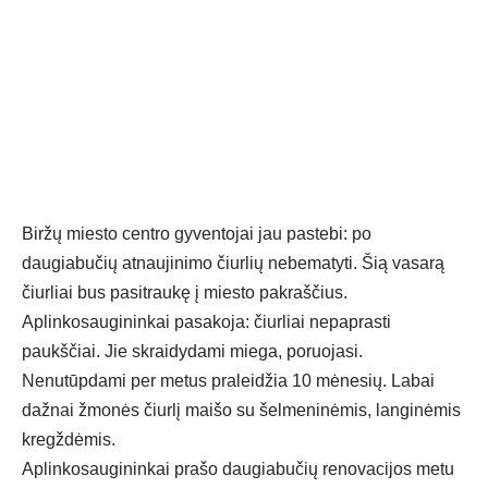
Biržų miesto centro gyventojai jau pastebi: po
daugiabučių atnaujinimo čiurlių nebematyti. Šią vasarą
čiurliai bus pasitraukę į miesto pakraščius.
Aplinkosaugininkai pasakoja: čiurliai nepaprasti
paukščiai. Jie skraidydami miega, poruojasi.
Nenutūpdami per metus praleidžia 10 mėnesių. Labai
dažnai žmonės čiurlį maišo su šelmeninėmis, langinėmis
kregždėmis.
Aplinkosaugininkai prašo daugiabučių renovacijos metu