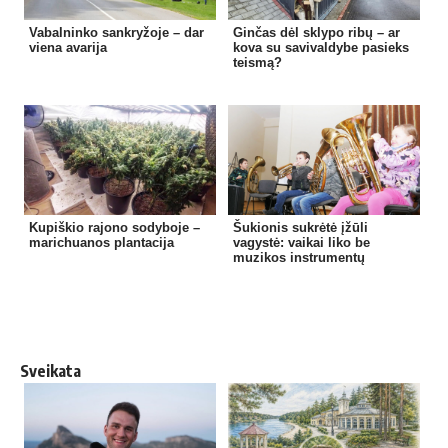
Vabalninko sankryžoje – dar
Ginčas dėl sklypo ribų – ar
viena avarija
kova su savivaldybe pasieks
teismą?
Kupiškio rajono sodyboje –
Šukionis sukrėtė įžūli
marichuanos plantacija
vagystė: vaikai liko be
muzikos instrumentų
Sveikata