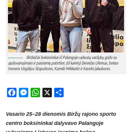
Biržiečiai boksininkai iš Palangoje vykusių varžybų grįžo su
apdovanojimais ir pasisėmę patirties: (iš kairės) Deividas Ukrinas, bokso
treneris Virgilijus Stapulionis, Kamilė Mikkaitė ir Karolis Jakubonis.
Facebook
Messenger
WhatsApp
X
Share
Vasario 25–28 dienomis Biržų rajono sporto
centro boksininkai dalyvavo Palangoje