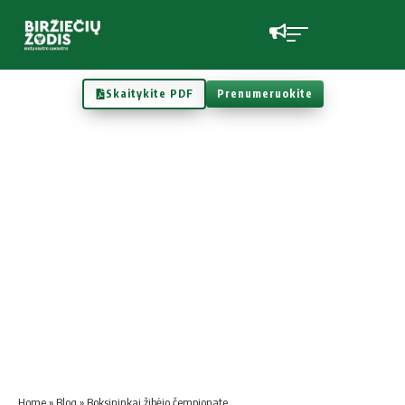
Skaitykite PDF
Prenumeruokite
Home
»
Blog
»
Boksininkai žibėjo čempionate