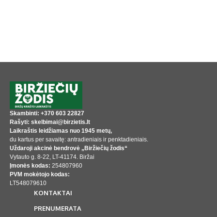
Skambinti: +370 603 22827
Rašyti: skelbimai@birzietis.lt
Laikraštis leidžiamas nuo 1945 metų,
du kartus per savaitę: antradieniais ir penktadieniais.
Uždaroji akcinė bendrovė „Biržiečių žodis“
Vytauto g. 8-22, LT-41174. Biržai
Įmonės kodas:
254807960
PVM mokėtojo kodas:
LT548079610
KONTAKTAI
PRENUMERATA