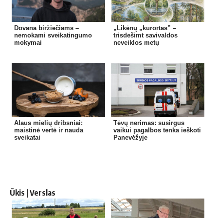
Dovana biržiečiams –
„Likėnų „kurortas” –
nemokami sveikatingumo
trisdešimt savivaldos
mokymai
neveiklos metų
Alaus mielių dribsniai:
Tėvų nerimas: susirgus
maistinė vertė ir nauda
vaikui pagalbos tenka ieškoti
sveikatai
Panevėžyje
Ūkis | Verslas