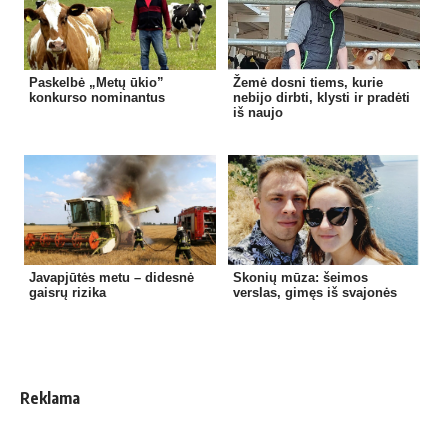
Paskelbė „Metų ūkio”
Žemė dosni tiems, kurie
konkurso nominantus
nebijo dirbti, klysti ir pradėti
iš naujo
Javapjūtės metu – didesnė
Skonių mūza: šeimos
gaisrų rizika
verslas, gimęs iš svajonės
Reklama