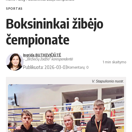
SPORTAS
Boksininkai žibėjo
čempionate
Ingrida BUTKEVIČIŪTĖ
- „Biržiečių žodžio“ korespondentė
1 min skaitymo
Publikuota: 2026-03-03
Komentarų: 0
V. Stapulionio nuotr.