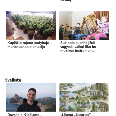
teismą?
Kupiškio rajono sodyboje –
Šukionis sukrėtė įžūli
marichuanos plantacija
vagystė: vaikai liko be
muzikos instrumentų
Sveikata
Dovana biržiečiams –
„Likėnų „kurortas” –