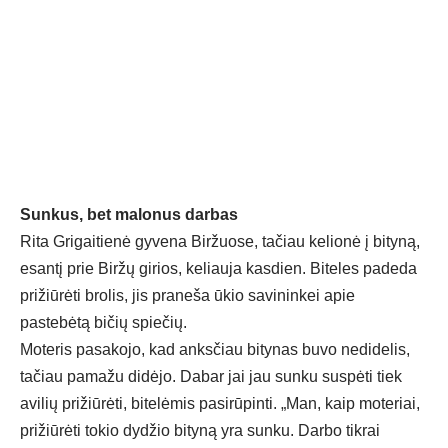
Sunkus, bet malonus darbas
Rita Grigaitienė gyvena Biržuose, tačiau kelionė į bityną,
esantį prie Biržų girios, keliauja kasdien. Biteles padeda
prižiūrėti brolis, jis praneša ūkio savininkei apie
pastebėtą bičių spiečių.
Moteris pasakojo, kad anksčiau bitynas buvo nedidelis,
tačiau pamažu didėjo. Dabar jai jau sunku suspėti tiek
avilių prižiūrėti, bitelėmis pasirūpinti. „Man, kaip moteriai,
prižiūrėti tokio dydžio bityną yra sunku. Darbo tikrai