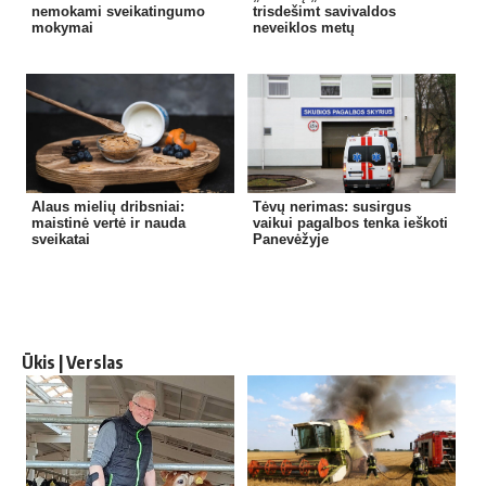
nemokami sveikatingumo
trisdešimt savivaldos
mokymai
neveiklos metų
Alaus mielių dribsniai:
Tėvų nerimas: susirgus
maistinė vertė ir nauda
vaikui pagalbos tenka ieškoti
sveikatai
Panevėžyje
Ūkis | Verslas