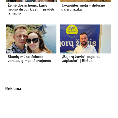
Žemė dosni tiems, kurie
Javapjūtės metu – didesnė
nebijo dirbti, klysti ir pradėti
gaisrų rizika
iš naujo
Skonių mūza: šeimos
„Bajorų žuvis“ pagaliau
verslas, gimęs iš svajonės
„atplaukė“ į Biržus
Reklama