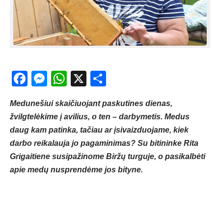
Facebook
Messenger
WhatsApp
X
Share
Medunešiui skaičiuojant paskutines dienas,
žvilgtelėkime į avilius, o ten – darbymetis. Medus
daug kam patinka, tačiau ar įsivaizduojame, kiek
darbo reikalauja jo pagaminimas? Su bitininke Rita
Grigaitiene susipažinome Biržų turguje, o pasikalbėti
apie medų nusprendėme jos bityne.