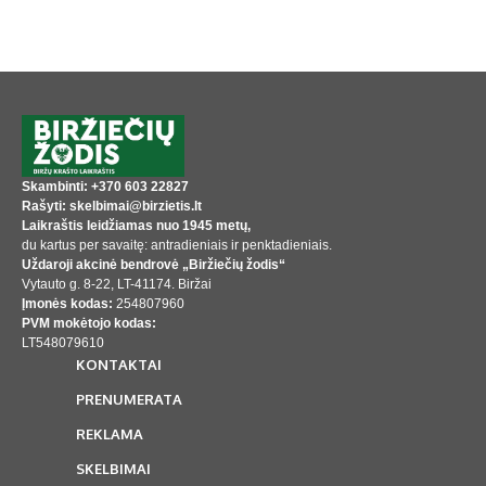
Skambinti: +370 603 22827
Rašyti: skelbimai@birzietis.lt
Laikraštis leidžiamas nuo 1945 metų,
du kartus per savaitę: antradieniais ir penktadieniais.
Uždaroji akcinė bendrovė „Biržiečių žodis“
Vytauto g. 8-22, LT-41174. Biržai
Įmonės kodas:
254807960
PVM mokėtojo kodas:
LT548079610
KONTAKTAI
PRENUMERATA
REKLAMA
SKELBIMAI