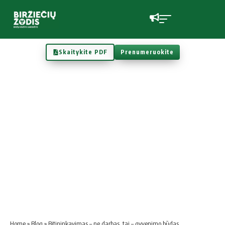
Skaitykite PDF
Prenumeruokite
Home
»
Blog
»
Bitininkavimas – ne darbas, tai – gyvenimo būdas