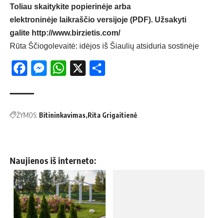
Toliau skaitykite popierinėje arba
elektroninėje laikraščio versijoje (PDF). Užsakyti
galite
http://www.birzietis.com/
Rūta Ščiogolevaitė: idėjos iš Šiaulių atsiduria sostinėje
Facebook
Messenger
WhatsApp
X
Share
ŽYMOS:
Bitininkavimas
Rita Grigaitienė
Naujienos iš interneto: