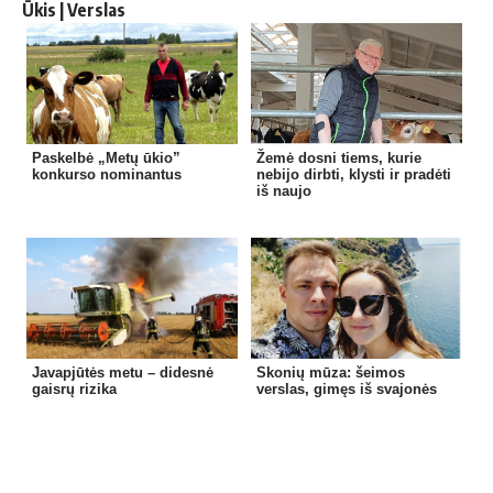
Ūkis | Verslas
Paskelbė „Metų ūkio”
Žemė dosni tiems, kurie
konkurso nominantus
nebijo dirbti, klysti ir pradėti
iš naujo
Javapjūtės metu – didesnė
Skonių mūza: šeimos
gaisrų rizika
verslas, gimęs iš svajonės