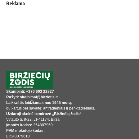
Reklama
Skambinti: +370 603 22827
Rašyti: skelbimai@birzietis.lt
Laikraštis leidžiamas nuo 1945 metų,
du kartus per savaitę: antradieniais ir penktadieniais.
Uždaroji akcinė bendrovė „Biržiečių žodis“
Vytauto g. 8-22, LT-41174. Biržai
Įmonės kodas:
254807960
PVM mokėtojo kodas:
LT548079610