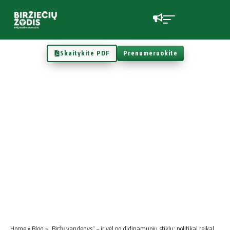
Skaitykite PDF
Prenumeruokite
Home
»
Blog
»
„Biržų vandenys“ – ir vėl po didinamuoju stiklu: politikai reikalauja atsakomybės