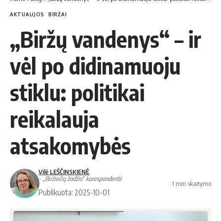
AKTUALIJOS
BIRŽAI
„Biržų vandenys“ – ir
vėl po didinamuoju
stiklu: politikai
reikalauja
atsakomybės
Vilė LEŠČINSKIENĖ
- „Biržiečių žodžio“ korespondentė
1 min skaitymo
Publikuota: 2025-10-01