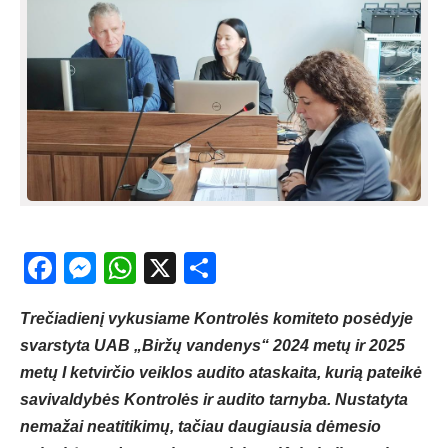
Facebook
Messenger
WhatsApp
X
Share
Trečiadienį vykusiame Kontrolės komiteto posėdyje
svarstyta UAB „Biržų vandenys“ 2024 metų ir 2025
metų I ketvirčio veiklos audito ataskaita, kurią pateikė
savivaldybės Kontrolės ir audito tarnyba. Nustatyta
nemažai neatitikimų, tačiau daugiausia dėmesio