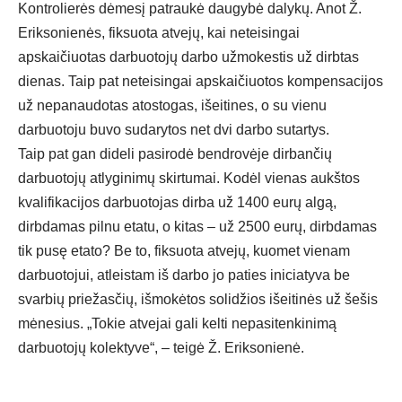
Kontrolierės dėmesį patraukė daugybė dalykų. Anot Ž.
Eriksonienės, fiksuota atvejų, kai neteisingai
apskaičiuotas darbuotojų darbo užmokestis už dirbtas
dienas. Taip pat neteisingai apskaičiuotos kompensacijos
už nepanaudotas atostogas, išeitines, o su vienu
darbuotoju buvo sudarytos net dvi darbo sutartys.
Taip pat gan dideli pasirodė bendrovėje dirbančių
darbuotojų atlyginimų skirtumai. Kodėl vienas aukštos
kvalifikacijos darbuotojas dirba už 1400 eurų algą,
dirbdamas pilnu etatu, o kitas – už 2500 eurų, dirbdamas
tik pusę etato? Be to, fiksuota atvejų, kuomet vienam
darbuotojui, atleistam iš darbo jo paties iniciatyva be
svarbių priežasčių, išmokėtos solidžios išeitinės už šešis
mėnesius. „Tokie atvejai gali kelti nepasitenkinimą
darbuotojų kolektyve“, – teigė Ž. Eriksonienė.