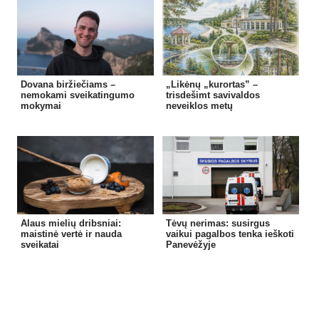
Dovana biržiečiams –
„Likėnų „kurortas” –
nemokami sveikatingumo
trisdešimt savivaldos
mokymai
neveiklos metų
Alaus mielių dribsniai:
Tėvų nerimas: susirgus
maistinė vertė ir nauda
vaikui pagalbos tenka ieškoti
sveikatai
Panevėžyje