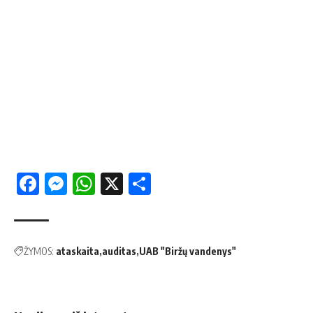
Facebook
Messenger
WhatsApp
X
Share
ŽYMOS:
ataskaita
auditas
UAB "Biržų vandenys"