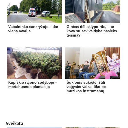
Vabalninko sankryžoje – dar
Ginčas dėl sklypo ribų – ar
viena avarija
kova su savivaldybe pasieks
teismą?
Kupiškio rajono sodyboje –
Šukionis sukrėtė įžūli
marichuanos plantacija
vagystė: vaikai liko be
muzikos instrumentų
Sveikata