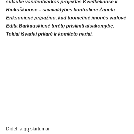
sulaukė vandentvarkos projektas Kvietkeliuose ir
Rinkuškiuose – savivaldybės kontrolierė Žaneta
Eriksonienė pripažino, kad tuometinė įmonės vadovė
Edita Barkauskienė turėtų prisiimti atsakomybę.
Tokiai išvadai pritarė ir komiteto nariai.
Dideli algų skirtumai