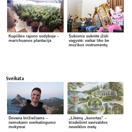
Kupiškio rajono sodyboje –
Šukionis sukrėtė įžūli
marichuanos plantacija
vagystė: vaikai liko be
muzikos instrumentų
Sveikata
Dovana biržiečiams –
„Likėnų „kurortas” –
nemokami sveikatingumo
trisdešimt savivaldos
mokymai
neveiklos metų