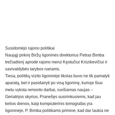
Susidomėjo rajono politikai
Naująjį pirkinį Biržų ligoninės direktorius Petras Bimba
trečiadienį aprodė rajono merui Kęstučiui Knizikevičiui ir
savivaldybės tarybos nariams.
Tiesa, politikų vizito ligoninėje tikslas buvo ne tik pamatyti
aparatą, bet ir pasidairyti po visą ligoninę, kurioje šiuo
metu vyksta remonto darbai, ruošiamas naujas –
Geriatrijos skyrius. Pranešęs susirinkusiems, kad jau
kelios dienos, kaip kompiuterinis tomografas yra
ligoninėje, P. Bimba politikams priminė, kad dar laukia ne