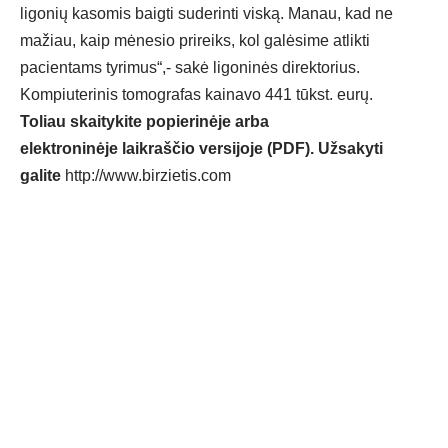
ligonių kasomis baigti suderinti viską. Manau, kad ne
mažiau, kaip mėnesio prireiks, kol galėsime atlikti
pacientams tyrimus“,- sakė ligoninės direktorius.
Kompiuterinis tomografas kainavo 441 tūkst. eurų.
Toliau skaitykite popierinėje arba
elektroninėje laikraščio versijoje (PDF). Užsakyti
galite
http://www.birzietis.com