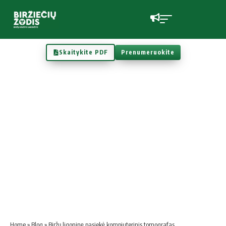
Skaitykite PDF
Prenumeruokite
Home
»
Blog
»
Biržų ligoninę pasiekė kompiuterinis tomografas