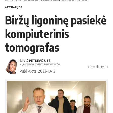
AKTUALIJOS
Biržų ligoninę pasiekė
kompiuterinis
tomografas
Birutė PETKEVIČIŪTĖ
- „Biržiečių žodžio“ bendradarbė
1 min skaitymo
Publikuota: 2023-10-13