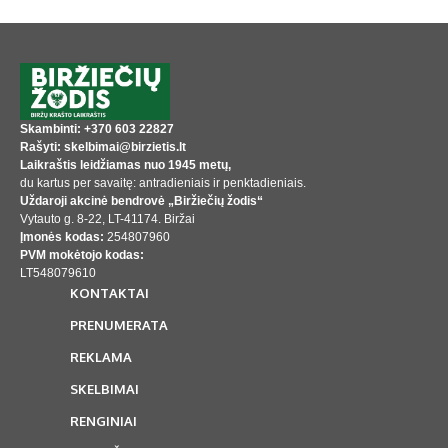
Skambinti: +370 603 22827
Rašyti: skelbimai@birzietis.lt
Laikraštis leidžiamas nuo 1945 metų,
du kartus per savaitę: antradieniais ir penktadieniais.
Uždaroji akcinė bendrovė „Biržiečių žodis“
Vytauto g. 8-22, LT-41174. Biržai
Įmonės kodas:
254807960
PVM mokėtojo kodas:
LT548079610
KONTAKTAI
PRENUMERATA
REKLAMA
SKELBIMAI
RENGINIAI