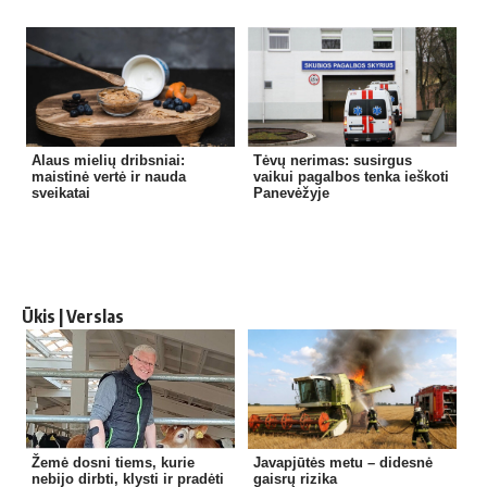
Alaus mielių dribsniai:
Tėvų nerimas: susirgus
maistinė vertė ir nauda
vaikui pagalbos tenka ieškoti
sveikatai
Panevėžyje
Ūkis | Verslas
Žemė dosni tiems, kurie
Javapjūtės metu – didesnė
nebijo dirbti, klysti ir pradėti
gaisrų rizika