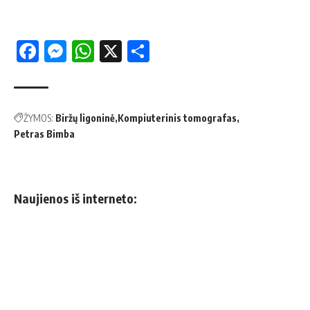
Facebook
Messenger
WhatsApp
X
Share
ŽYMOS:
Biržų ligoninė
Kompiuterinis tomografas
Petras Bimba
Naujienos iš interneto: