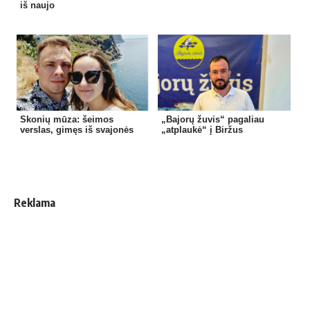
iš naujo
Skonių mūza: šeimos
„Bajorų žuvis“ pagaliau
verslas, gimęs iš svajonės
„atplaukė“ į Biržus
Reklama