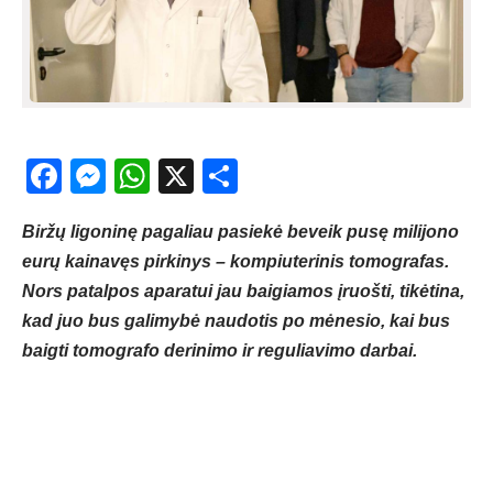
Facebook
Messenger
WhatsApp
X
Share
Biržų ligoninę pagaliau pasiekė beveik pusę milijono
eurų kainavęs pirkinys – kompiuterinis tomografas.
Nors patalpos aparatui jau baigiamos įruošti, tikėtina,
kad juo bus galimybė naudotis po mėnesio, kai bus
baigti tomografo derinimo ir reguliavimo darbai.