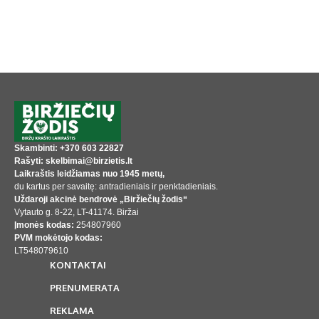
Skambinti: +370 603 22827
Rašyti: skelbimai@birzietis.lt
Laikraštis leidžiamas nuo 1945 metų,
du kartus per savaitę: antradieniais ir penktadieniais.
Uždaroji akcinė bendrovė „Biržiečių žodis“
Vytauto g. 8-22, LT-41174. Biržai
Įmonės kodas:
254807960
PVM mokėtojo kodas:
LT548079610
KONTAKTAI
PRENUMERATA
REKLAMA