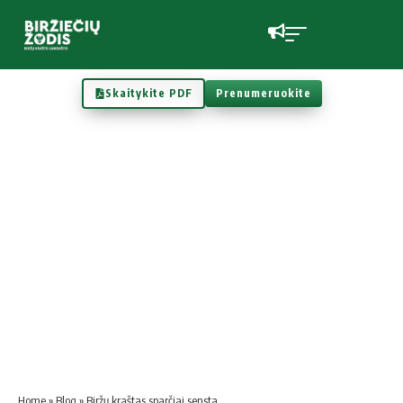
Skaitykite PDF
Prenumeruokite
Home
»
Blog
»
Biržų kraštas sparčiai sensta