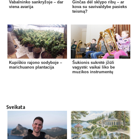
Vabalninko sankryžoje – dar
Ginčas dėl sklypo ribų – ar
viena avarija
kova su savivaldybe pasieks
teismą?
Kupiškio rajono sodyboje –
Šukionis sukrėtė įžūli
marichuanos plantacija
vagystė: vaikai liko be
muzikos instrumentų
Sveikata