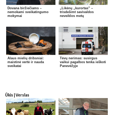
Dovana biržiečiams –
„Likėnų „kurortas” –
nemokami sveikatingumo
trisdešimt savivaldos
mokymai
neveiklos metų
Alaus mielių dribsniai:
Tėvų nerimas: susirgus
maistinė vertė ir nauda
vaikui pagalbos tenka ieškoti
sveikatai
Panevėžyje
Ūkis | Verslas