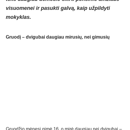
visuomenei ir pasukti galvą, kaip užpildyti
mokyklas.
Gruodį – dvigubai daugiau mirusių, nei gimusių
Gruodžio mėnesį gimė 16, o mirė daugiau nei dvigubai –