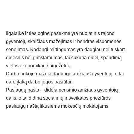
Ilgalaikė ir tiesioginė pasekmė yra nuolatinis rajono
gyventojų skaičiaus mažėjimas ir bendras visuomenės
senėjimas. Kadangi mirtingumas yra daugiau nei triskart
didesnis nei gimstamumas, tai sukuria didelį spaudimą
vietos ekonomikai ir biudžetui.
Darbo rinkoje mažėja darbingo amžiaus gyventojų, o tai
daro įtaką darbo jėgos pasiūlai.
Paslaugų našta – didėja pensinio amžiaus gyventojų
dalis, o tai didina socialinių ir sveikatos priežiūros
paslaugų naštą likusiems mokesčių mokėtojams.