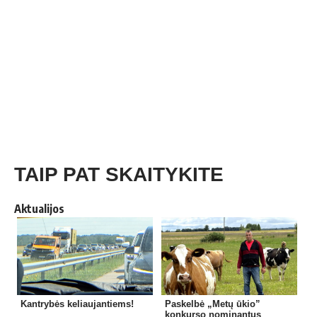
TAIP PAT SKAITYKITE
Aktualijos
Kantrybės keliaujantiems!
Paskelbė „Metų ūkio”
konkurso nominantus