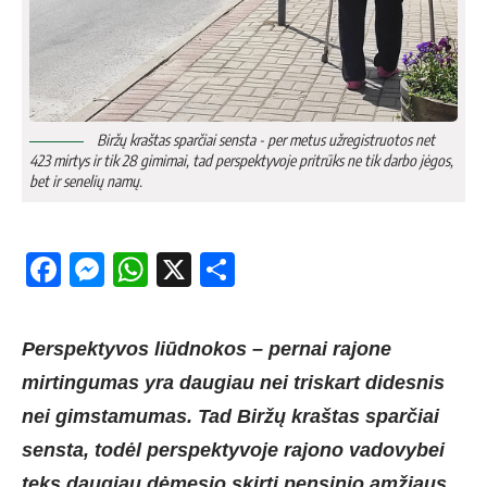
Biržų kraštas sparčiai sensta - per metus užregistruotos net
423 mirtys ir tik 28 gimimai, tad perspektyvoje pritrūks ne tik darbo jėgos,
bet ir senelių namų.
Facebook
Messenger
WhatsApp
X
Share
Perspektyvos liūdnokos – pernai rajone
mirtingumas yra daugiau nei triskart didesnis
nei gimstamumas. Tad Biržų kraštas sparčiai
sensta, todėl perspektyvoje rajono vadovybei
teks daugiau dėmesio skirti pensinio amžiaus