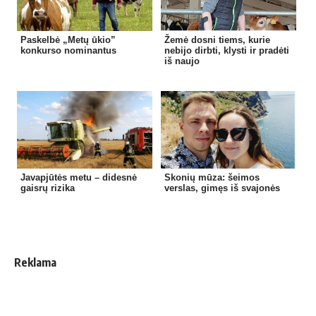
Paskelbė „Metų ūkio”
Žemė dosni tiems, kurie
konkurso nominantus
nebijo dirbti, klysti ir pradėti
iš naujo
Javapjūtės metu – didesnė
Skonių mūza: šeimos
gaisrų rizika
verslas, gimęs iš svajonės
Reklama