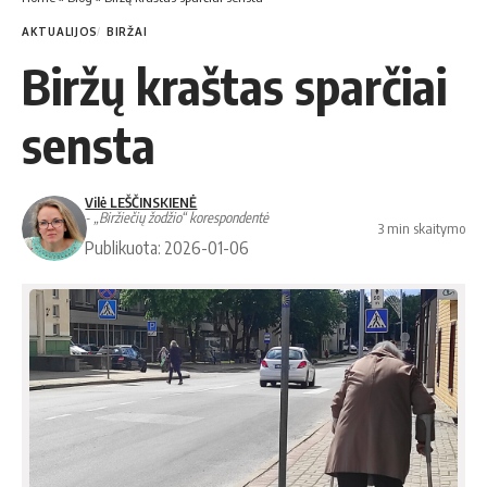
AKTUALIJOS
BIRŽAI
Biržų kraštas sparčiai
sensta
Vilė LEŠČINSKIENĖ
- „Biržiečių žodžio“ korespondentė
3 min skaitymo
Publikuota: 2026-01-06