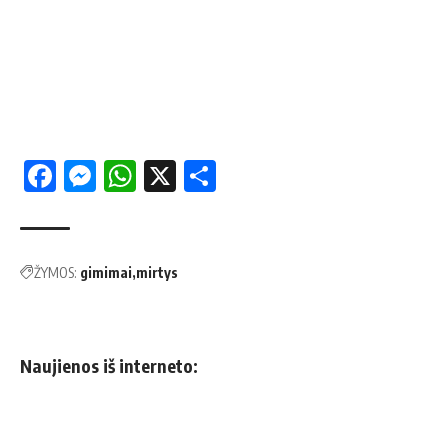
Facebook
Messenger
WhatsApp
X
Share
ŽYMOS:
gimimai
mirtys
Naujienos iš interneto: