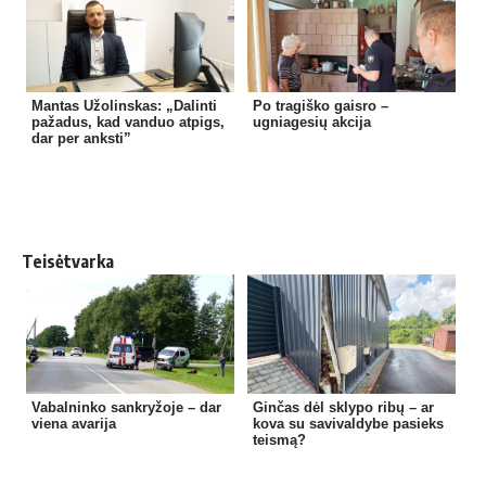
Mantas Užolinskas: „Dalinti
Po tragiško gaisro –
pažadus, kad vanduo atpigs,
ugniagesių akcija
dar per anksti”
Teisėtvarka
Vabalninko sankryžoje – dar
Ginčas dėl sklypo ribų – ar
viena avarija
kova su savivaldybe pasieks
teismą?