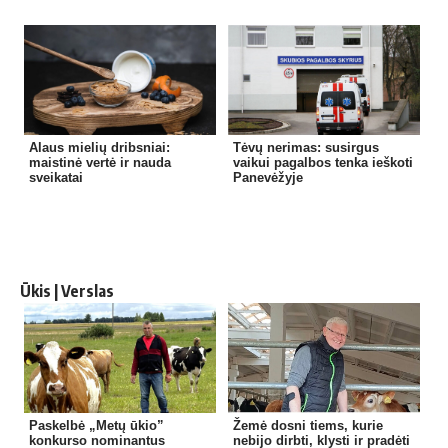
Alaus mielių dribsniai:
Tėvų nerimas: susirgus
maistinė vertė ir nauda
vaikui pagalbos tenka ieškoti
sveikatai
Panevėžyje
Ūkis | Verslas
Paskelbė „Metų ūkio”
Žemė dosni tiems, kurie
konkurso nominantus
nebijo dirbti, klysti ir pradėti