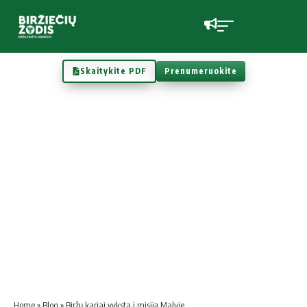
Skaitykite PDF
Prenumeruokite
Home
»
Blog
»
Biržų kariai vyksta į misiją Malyje