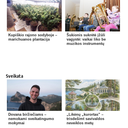
Kupiškio rajono sodyboje –
Šukionis sukrėtė įžūli
marichuanos plantacija
vagystė: vaikai liko be
muzikos instrumentų
Sveikata
Dovana biržiečiams –
„Likėnų „kurortas” –
nemokami sveikatingumo
trisdešimt savivaldos
mokymai
neveiklos metų