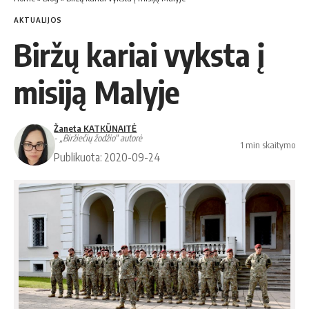
AKTUALIJOS
Biržų kariai vyksta į
misiją Malyje
Žaneta KATKŪNAITĖ
- „Biržiečių žodžio“ autorė
1 min skaitymo
Publikuota: 2020-09-24