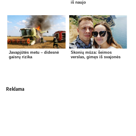
iš naujo
Javapjūtės metu – didesnė
Skonių mūza: šeimos
gaisrų rizika
verslas, gimęs iš svajonės
Reklama