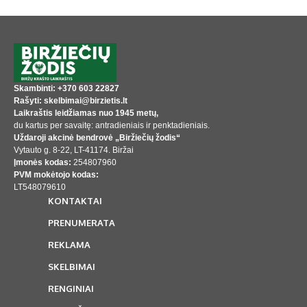
Skambinti: +370 603 22827
Rašyti: skelbimai@birzietis.lt
Laikraštis leidžiamas nuo 1945 metų,
du kartus per savaitę: antradieniais ir penktadieniais.
Uždaroji akcinė bendrovė „Biržiečių žodis“
Vytauto g. 8-22, LT-41174. Biržai
Įmonės kodas:
254807960
PVM mokėtojo kodas:
LT548079610
KONTAKTAI
PRENUMERATA
REKLAMA
SKELBIMAI
RENGINIAI