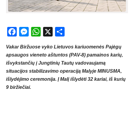
Facebook
Messenger
WhatsApp
X
Share
Vakar Biržuose vyko Lietuvos kariuomenės Pajėgų
apsaugos vieneto aštuntos (PAV-8) pamainos karių,
išvykstančių į Jungtinių Tautų vadovaujamą
situacijos stabilizavimo operaciją Malyje MINUSMA,
išlydėjimo ceremonija. Į Malį išlydėti 32 kariai, iš kurių
9 biržiečiai.