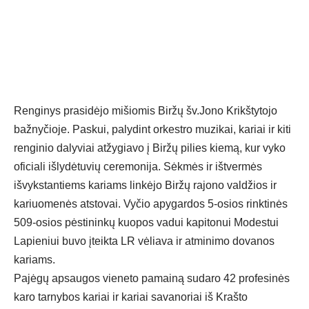
Renginys prasidėjo mišiomis Biržų šv.Jono Krikštytojo
bažnyčioje. Paskui, palydint orkestro muzikai, kariai ir kiti
renginio dalyviai atžygiavo į Biržų pilies kiemą, kur vyko
oficiali išlydėtuvių ceremonija. Sėkmės ir ištvermės
išvykstantiems kariams linkėjo Biržų rajono valdžios ir
kariuomenės atstovai. Vyčio apygardos 5-osios rinktinės
509-osios pėstininkų kuopos vadui kapitonui Modestui
Lapieniui buvo įteikta LR vėliava ir atminimo dovanos
kariams.
Pajėgų apsaugos vieneto pamainą sudaro 42 profesinės
karo tarnybos kariai ir kariai savanoriai iš Krašto