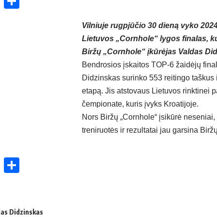
ok
enger
atsApp
X
Share
Vilniuje rugpjūčio 30 dieną vyko 20
Lietuvos „Cornhole“ lygos finalas, k
Biržų „Cornhole“ įkūrėjas Valdas Di
Bendrosios įskaitos TOP-6 žaidėjų fina
Didzinskas surinko 553 reitingo taškus i
etapą. Jis atstovaus Lietuvos rinktinei 
čempionate, kuris įvyks Kroatijoje.
Nors Biržų „Cornhole“ įsikūrė neseniai,
treniruotės ir rezultatai jau garsina Birž
ok
enger
atsApp
X
Share
das Didzinskas