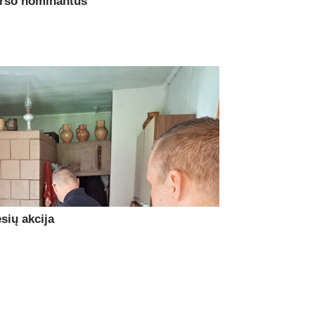
urso nominantus
sių akcija