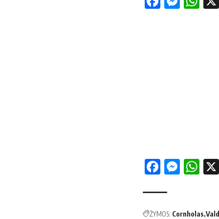
Facebo
Mess
Wh
Facebo
Mess
Wh
ŽYMOS:
Cornholas
Val