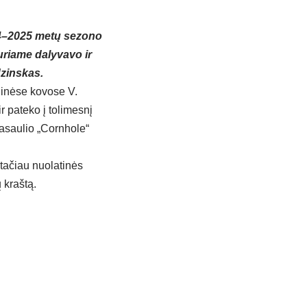
24–2025 metų sezono
uriame dalyvavo ir
dzinskas.
linėse kovose V.
r pateko į tolimesnį
pasaulio „Cornhole“
 tačiau nuolatinės
ų kraštą.