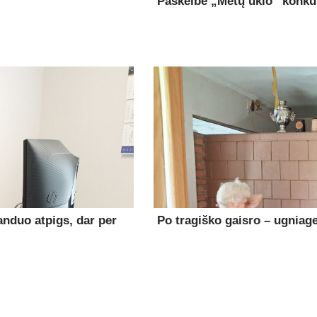
Paskelbė „Metų ūkio” konk
anduo atpigs, dar per
Po tragiško gaisro – ugniage