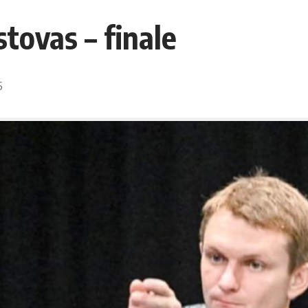
stovas – finale
5