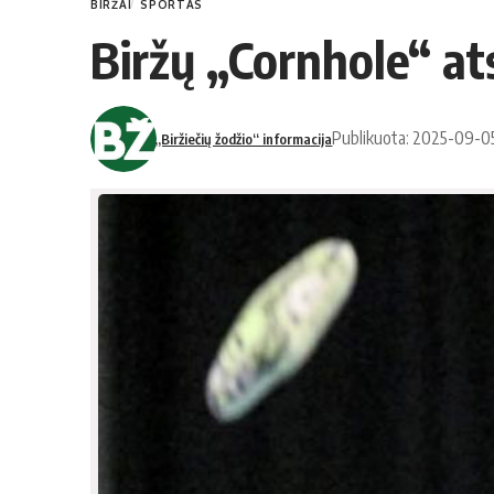
BIRŽAI
SPORTAS
Biržų „Cornhole“ at
Publikuota: 2025-09-0
„Biržiečių žodžio“ informacija