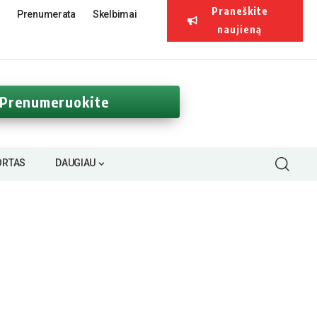
Praneškite
Prenumerata
Skelbimai
naujieną
Prenumeruokite
ORTAS
DAUGIAU