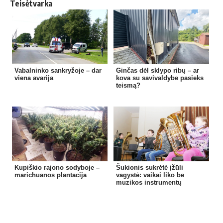
Teisėtvarka
Vabalninko sankryžoje – dar
Ginčas dėl sklypo ribų – ar
viena avarija
kova su savivaldybe pasieks
teismą?
Kupiškio rajono sodyboje –
Šukionis sukrėtė įžūli
marichuanos plantacija
vagystė: vaikai liko be
muzikos instrumentų