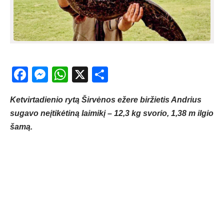
Facebook
Messenger
WhatsApp
X
Share
Ketvirtadienio rytą Širvėnos ežere biržietis Andrius
sugavo neįtikėtiną laimikį – 12,3 kg svorio, 1,38 m ilgio
šamą.