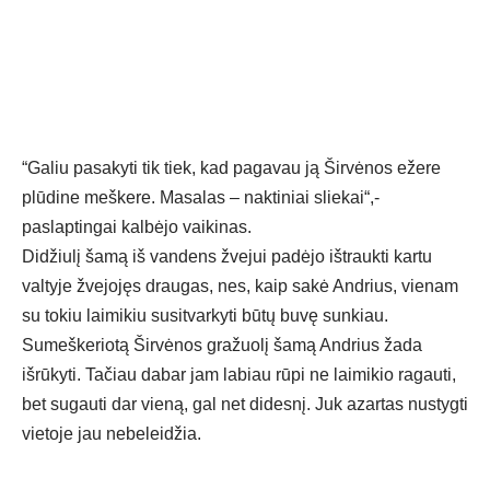
“Galiu pasakyti tik tiek, kad pagavau ją Širvėnos ežere
plūdine meškere. Masalas – naktiniai sliekai“,-
paslaptingai kalbėjo vaikinas.
Didžiulį šamą iš vandens žvejui padėjo ištraukti kartu
valtyje žvejojęs draugas, nes, kaip sakė Andrius, vienam
su tokiu laimikiu susitvarkyti būtų buvę sunkiau.
Sumeškeriotą Širvėnos gražuolį šamą Andrius žada
išrūkyti. Tačiau dabar jam labiau rūpi ne laimikio ragauti,
bet sugauti dar vieną, gal net didesnį. Juk azartas nustygti
vietoje jau nebeleidžia.