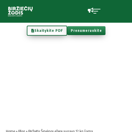
Skaitykite PDF
Prenumeruokite
Home
»
Blog
»
Biržietis Širvėnos ežere sugavo 12 kg šamą