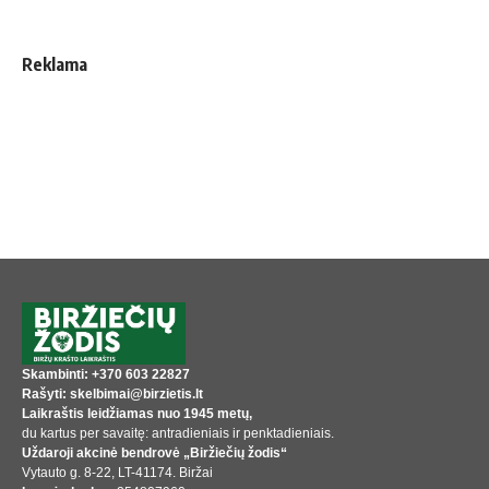
Reklama
Skambinti: +370 603 22827
Rašyti: skelbimai@birzietis.lt
Laikraštis leidžiamas nuo 1945 metų,
du kartus per savaitę: antradieniais ir penktadieniais.
Uždaroji akcinė bendrovė „Biržiečių žodis“
Vytauto g. 8-22, LT-41174. Biržai