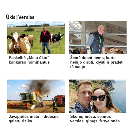
Ūkis | Verslas
Paskelbė „Metų ūkio”
Žemė dosni tiems, kurie
konkurso nominantus
nebijo dirbti, klysti ir pradėti
iš naujo
Javapjūtės metu – didesnė
Skonių mūza: šeimos
gaisrų rizika
verslas, gimęs iš svajonės