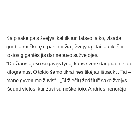
Kaip sakė pats žvejys, kai tik turi laisvo laiko, visada
griebia meškerę ir pasileidžia į žvejybą. Tačiau iki šiol
tokios gigantės jis dar nebuvo sužvejojęs.
“Didžiausią esu sugavęs lyną, kuris svėrė daugiau nei du
kilogramus. O tokio šamo tikrai nesitikėjau ištraukti. Tai –
mano gyvenimo žuvis“,- „Biržiečių žodžiui“ sakė žvejys.
Išduoti vietos, kur žuvį sumeškeriojo, Andrius nenorėjo.