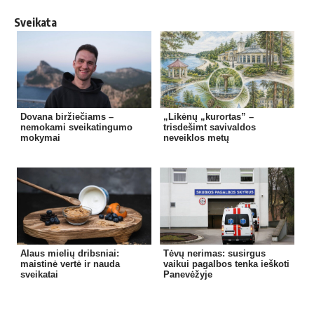
Sveikata
Dovana biržiečiams –
„Likėnų „kurortas” –
nemokami sveikatingumo
trisdešimt savivaldos
mokymai
neveiklos metų
Alaus mielių dribsniai:
Tėvų nerimas: susirgus
maistinė vertė ir nauda
vaikui pagalbos tenka ieškoti
sveikatai
Panevėžyje