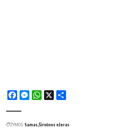
Facebook
Messenger
WhatsApp
X
Share
ŽYMOS:
Samas
Širvėnos ežeras