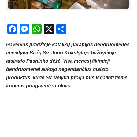
Facebook
Messenger
WhatsApp
X
Share
Gavėnios pradžioje katalikų parapijos bendruomenės
iniciatyva Biržų Šv. Jono Krikštytojo bažnyčioje
atsirado Pasninko dėžė. Visą mėnesį tikintieji
bendruomenei aukojo negendančius maisto
produktus, kurie Šv. Velykų proga bus išdalinti tiems,
kuriems pragyventi sunkiau.