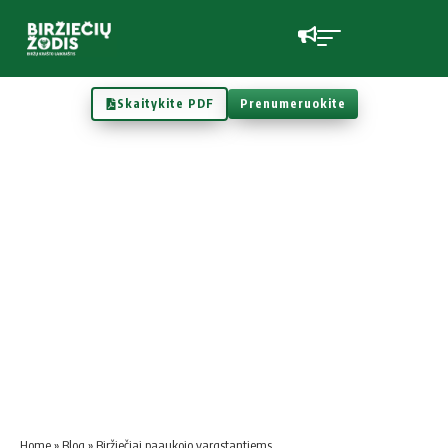
Skaitykite PDF
Prenumeruokite
Home
»
Blog
»
Biržiečiai paaukojo vargstantiems