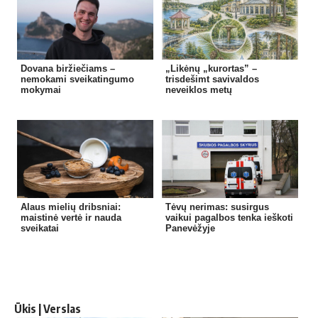
Dovana biržiečiams –
„Likėnų „kurortas” –
nemokami sveikatingumo
trisdešimt savivaldos
mokymai
neveiklos metų
Alaus mielių dribsniai:
Tėvų nerimas: susirgus
maistinė vertė ir nauda
vaikui pagalbos tenka ieškoti
sveikatai
Panevėžyje
Ūkis | Verslas