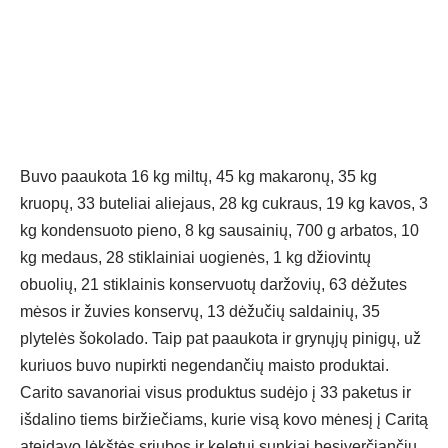
Buvo paaukota 16 kg miltų, 45 kg makaronų, 35 kg
kruopų, 33 buteliai aliejaus, 28 kg cukraus, 19 kg kavos, 3
kg kondensuoto pieno, 8 kg sausainių, 700 g arbatos, 10
kg medaus, 28 stiklainiai uogienės, 1 kg džiovintų
obuolių, 21 stiklainis konservuotų daržovių, 63 dėžutes
mėsos ir žuvies konservų, 13 dėžučių saldainių, 35
plytelės šokolado. Taip pat paaukota ir grynųjų pinigų, už
kuriuos buvo nupirkti negendančių maisto produktai.
Carito savanoriai visus produktus sudėjo į 33 paketus ir
išdalino tiems biržiečiams, kurie visą kovo mėnesį į Caritą
ateidavo lėkštės sriubos ir keletui sunkiai besiverčiančių