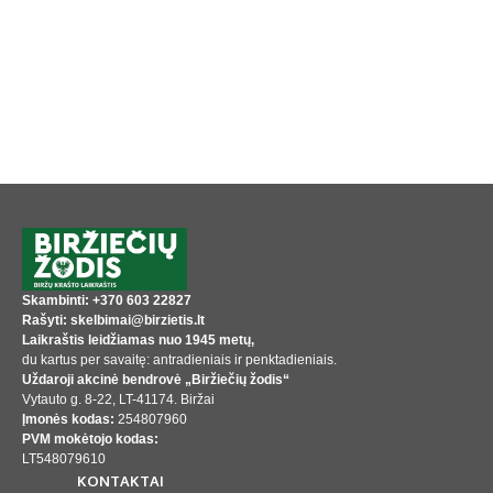
Skambinti: +370 603 22827
Rašyti: skelbimai@birzietis.lt
Laikraštis leidžiamas nuo 1945 metų,
du kartus per savaitę: antradieniais ir penktadieniais.
Uždaroji akcinė bendrovė „Biržiečių žodis“
Vytauto g. 8-22, LT-41174. Biržai
Įmonės kodas:
254807960
PVM mokėtojo kodas:
LT548079610
KONTAKTAI