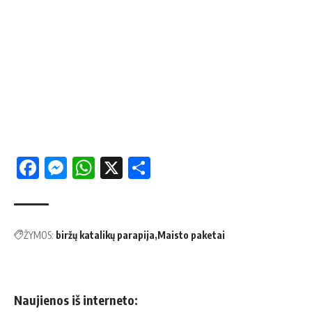
Facebook
Messenger
WhatsApp
X
Share
ŽYMOS:
biržų katalikų parapija
Maisto paketai
Naujienos iš interneto: