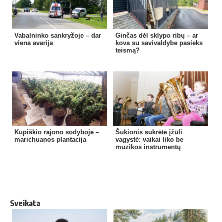
Vabalninko sankryžoje – dar
Ginčas dėl sklypo ribų – ar
viena avarija
kova su savivaldybe pasieks
teismą?
Kupiškio rajono sodyboje –
Šukionis sukrėtė įžūli
marichuanos plantacija
vagystė: vaikai liko be
muzikos instrumentų
Sveikata