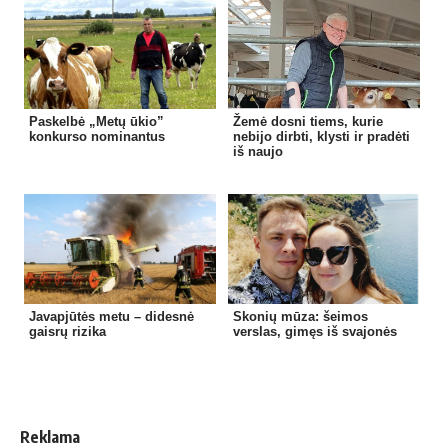
Paskelbė „Metų ūkio”
Žemė dosni tiems, kurie
konkurso nominantus
nebijo dirbti, klysti ir pradėti
iš naujo
Javapjūtės metu – didesnė
Skonių mūza: šeimos
gaisrų rizika
verslas, gimęs iš svajonės
Reklama