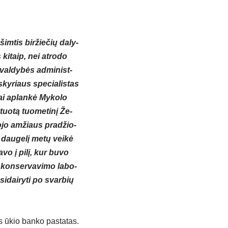
im­tis bir­žie­čių da­ly­
s ki­taip, nei at­ro­do
i­val­dy­bės ad­mi­nist­
s sky­riaus spe­cia­lis­tas
iai ap­lan­kė My­ko­lo
tuo­tą tuo­me­ti­nį Že­
o­jo am­žiaus pra­džio­
 dau­ge­lį me­tų vei­kė
­vo į pi­lį, kur bu­vo
 kon­ser­va­vi­mo la­bo­
­si­dai­ry­ti po svar­bių
s ūkio ban­ko pa­sta­tas.