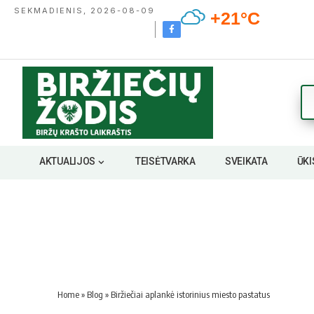
SEKMADIENIS, 2026-08-09
+21°C
AKTUALIJOS
TEISĖTVARKA
SVEIKATA
ŪKI
Home
»
Blog
»
Biržiečiai aplankė istorinius miesto pastatus