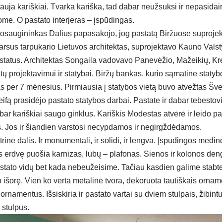
u­ja ka­riš­kiai. Tvar­ka ka­riš­ka, tad da­bar neuž­suk­si ir ne­pa­si­dai­r
o­me. O pa­sta­to in­ter­je­ras – įspū­din­gas.
o­sau­gi­nin­kas Da­lius pa­pa­sa­ko­jo, jog pa­sta­tą Bir­žuo­se su­pro­jek
r­sus tar­pu­ka­rio Lie­tu­vos ar­chi­tek­tas, su­pro­jek­ta­vo Kau­no Vals­t
ta­tus. Ar­chi­tek­tas Son­gai­la va­do­va­vo Pa­ne­vė­žio, Ma­žei­kių, Kre
ų pro­jek­ta­vi­mui ir sta­ty­bai. Bir­žų ban­kas, ku­rio są­ma­ti­nė sta­ty
­tas per 7 mė­ne­sius. Pir­miau­sia į sta­ty­bos vie­tą bu­vo at­vež­tas Švei­
ei­fą pra­si­dė­jo pa­sta­to sta­ty­bos dar­bai. Pas­ta­te ir da­bar te­bes­to
ar ka­riš­kiai sau­go gink­lus. Ka­riš­kis Mo­des­tas at­vė­rė ir lei­do pa­v
is. Jos ir šian­dien vars­to­si ne­cyp­da­mos ir ne­girgž­dė­da­mos.
­ri­nė da­lis. Ir mo­nu­men­ta­li, ir so­li­di, ir leng­va. Įs­pū­din­gos me­di­
 erd­vę puo­šia kar­ni­zas, lu­bų – pla­fo­nas. Sie­nos ir ko­lo­nos deng
sta­to vi­dų bet ka­da ne­beu­žei­si­me. Ta­čiau kas­dien ga­li­me stab­te­l
ko išo­rę. Vien ko ver­ta me­ta­li­nė tvo­ra, de­ko­ruo­ta tau­tiš­kais or­na­
ų or­na­men­tus. Iš­sis­ki­ria ir pa­sta­to var­tai su dviem stul­pais, ži­bin­tu
 stul­pus.