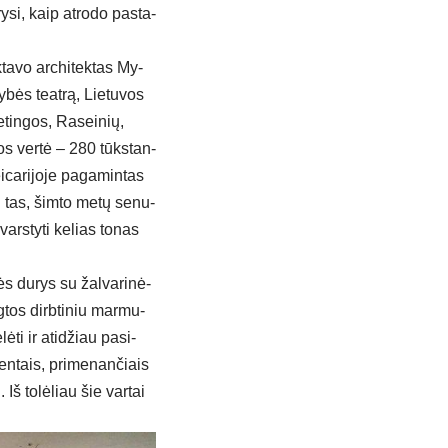
y­si, kaip at­ro­do pa­sta­
­ta­vo ar­chi­tek­tas My­
y­bės teat­rą, Lie­tu­vos
­tin­gos, Ra­sei­nių,
­bos ver­tė – 280 tūks­tan­
ca­ri­jo­je pa­ga­min­tas
­vi tas, šim­to me­tų se­nu­
ars­ty­ti ke­lias to­nas
nės du­rys su žal­va­ri­nė­
­tos dirb­ti­niu mar­mu­
ė­ti ir ati­džiau pa­si­
men­tais, pri­me­nan­čiais
. Iš to­lė­liau šie var­tai