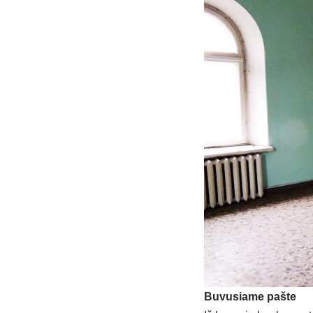
Bu­vu­sia­me pa­šte