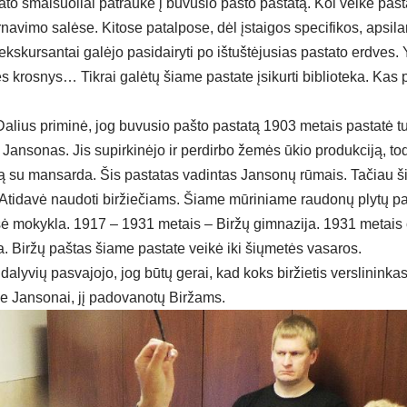
­to smal­suo­liai pa­trau­kė į bu­vu­sio pa­što pa­sta­tą. Kol vei­kė pa­št
r­na­vi­mo sa­lė­se. Ki­to­se pa­tal­po­se, dėl įstai­gos spe­ci­fi­kos, ap­si­la
eks­kur­san­tai ga­lė­jo pa­si­dai­ry­ti po iš­tuš­tė­ju­sias pa­sta­to erd­v
s kros­nys… Tik­rai ga­lė­tų šia­me pa­sta­te įsi­kur­ti bib­lio­te­ka. Kas 
a­lius pri­mi­nė, jog bu­vu­sio pa­što pa­sta­tą 1903 me­tais pa­sta­tė tur
 Jan­so­nas. Jis su­pir­ki­nė­jo ir per­dir­bo že­mės ūkio pro­duk­ci­ją, to­d
mą su man­sar­da. Šis pa­sta­tas va­din­tas Jan­so­nų rū­mais. Ta­čiau š
Ati­da­vė nau­do­ti bir­žie­čiams. Šia­me mū­ri­nia­me rau­do­nų ply­tų 
­sė mo­kyk­la. 1917 – 1931 me­tais – Bir­žų gim­na­zi­ja. 1931 me­tais či
­ga. Bir­žų pa­štas šia­me pa­sta­te vei­kė iki šių­me­tės va­sa­ros.
da­ly­vių pa­sva­jo­jo, jog bū­tų ge­rai, kad koks bir­žie­tis vers­li­nin­ka
se Jan­so­nai, jį pa­do­va­no­tų Bir­žams.