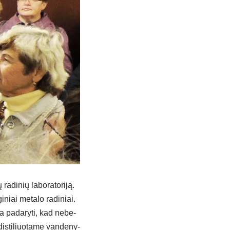
a­di­nių la­bo­ra­to­ri­ją.
­niai me­ta­lo ra­di­niai.
ia pa­da­ry­ti, kad ne­be­
is­ti­liuo­ta­me van­de­ny­