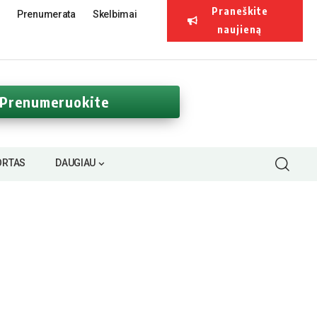
Praneškite
Prenumerata
Skelbimai
naujieną
Prenumeruokite
ORTAS
DAUGIAU