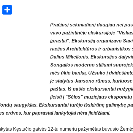
ok
enger
atsApp
X
Share
Praė­ju­sį sek­ma­die­nį dau­giau nei pus­š
va­vo pa­žin­ti­nė­je eks­kur­si­jo­je "Vis­ka
įpras­tai". Eks­kur­si­ją or­ga­ni­za­vo Sa­v
ra­ci­jos Ar­chi­tek­tū­ros ir ur­ba­nis­ti­ko
Da­lius Mi­ke­lio­nis. Eks­kur­si­jos da­ly­v
Son­gai­los mo­der­no sti­liu­mi su­pro­jek­
mės ūkio ban­ką. Už­su­ko į dvi­de­šim­t
je sta­ty­tus Jan­so­no rū­mus, ku­riuo­se
pa­štas. Iš pa­što eks­kur­san­tai nu­žy­gia
įleis­ti į "Sė­los" mu­zie­jaus eks­po­na­tų
 fon­dų sau­gyk­las. Eks­kur­san­tai tu­rė­jo iš­skir­ti­nę ga­li­my­bę pa
es erd­ves, kur pa­pras­tai lan­ky­to­jai nė­ra įlei­džia­mi.
n­ky­tas Kęs­tu­čio gat­vės 12-tu nu­me­riu pa­žy­mė­tas bu­vu­sio Že­mė