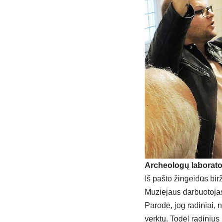
Ar­cheo­lo­gų la­bo­ra­to­r
Iš pa­što žin­gei­dūs bir­ži
Mu­zie­jaus dar­buo­to­jas 
Pa­ro­dė, jog ra­di­niai, 
verk­tų. To­dėl ra­di­nius