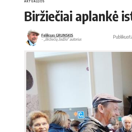
AKTUALIJOS
Biržiečiai aplankė i
Feliksas GRUNSKIS
Publikuot
- „Biržiečių žodžio“ autorius