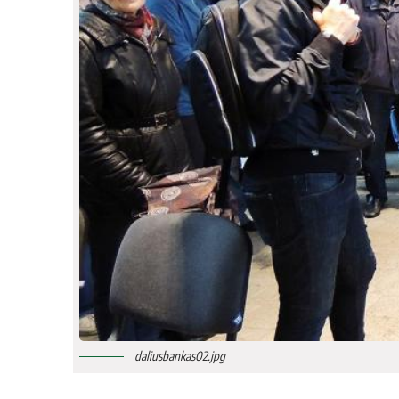
daliusbankas02.jpg