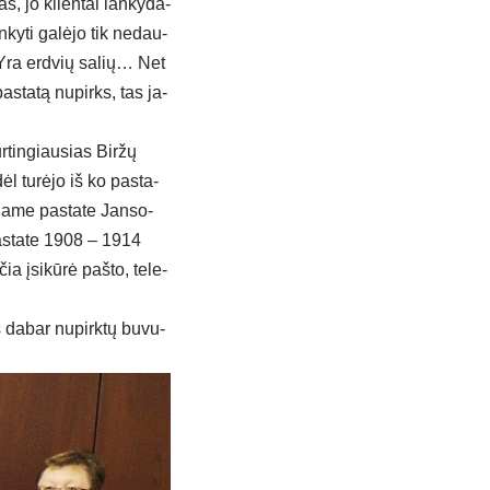
as, jo klien­tai lan­ky­da­
n­ky­ti ga­lė­jo tik ne­dau­
es. Yra erd­vių sa­lių… Net
pa­sta­tą nu­pirks, tas ja­
­tin­giau­sias Bir­žų
ėl tu­rė­jo iš ko pa­sta­
ia­me pa­sta­te Jan­so­
pa­sta­te 1908 – 1914
a įsi­kū­rė pa­što, te­le­
s da­bar nu­pirk­tų bu­vu­