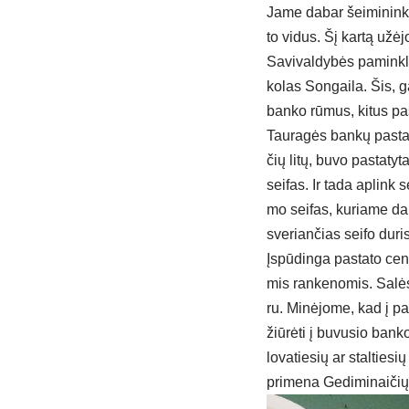
Ja­me da­bar šei­mi­nin­ka
to vi­dus. Šį kar­tą užė­j
Sa­vi­val­dy­bės pa­mink­l
ko­las Son­gai­la. Šis, ga
ban­ko rū­mus, ki­tus pa­s
Tau­ra­gės ban­kų pa­sta­t
čių li­tų, bu­vo pa­sta­ty
sei­fas. Ir ta­da ap­link s
mo sei­fas, ku­ria­me da­b
sve­rian­čias sei­fo du­r
Įs­pū­din­ga pa­sta­to cent
mis ran­ke­no­mis. Sa­lės
ru. Mi­nė­jo­me, kad į pa­
žiū­rė­ti į bu­vu­sio ban­
lo­va­tie­sių ar stal­tie­si
pri­me­na Ge­di­mi­nai­čių