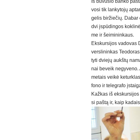
Iš bu­vu­sio ban­ko pa­sta
vo­si tik lan­ky­to­jų ap­ta
ge­lis bir­žie­čių. Da­bar 
dvi įspū­din­gos kok­li­nė
me ir šei­mi­nin­kaus.
Eks­kur­si­jos va­do­vas D
vers­li­nin­kas Teo­do­ras
ty­ti dvie­jų aukš­tų na­
nai be­veik ne­gy­ve­no. 
me­tais vei­kė ke­turk­la
fo­no ir te­leg­ra­fo įstai
Kaž­kas iš eks­kur­si­jos 
si pa­štą ir, kaip ka­dai­