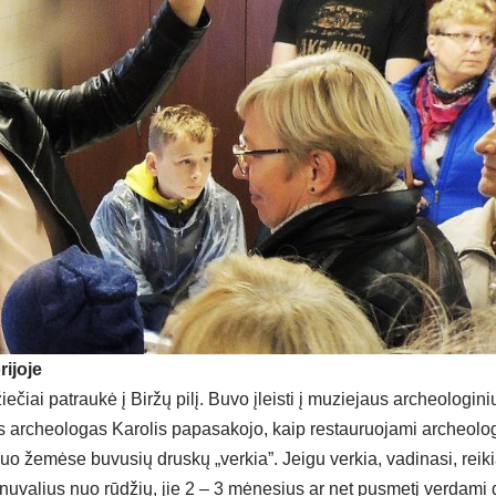
i­jo­je
e­čiai pa­trau­kė į Bir­žų pi­lį. Bu­vo įleis­ti į mu­zie­jaus ar­cheo­lo­gi­nių r
ar­cheo­lo­gas Ka­ro­lis pa­pa­sa­ko­jo, kaip res­tau­ruo­ja­mi ar­cheo­lo­gi
nuo že­mė­se bu­vu­sių drus­kų „ver­kia”. Jei­gu ver­kia, va­di­na­si, rei­k
 nu­va­lius nuo rū­džių, jie 2 – 3 mė­ne­sius ar net pus­me­tį ver­da­mi d