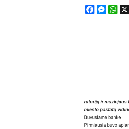
Facebo
Mess
Wh
ra­to­ri­ją ir mu­zie­jaus
mies­to pa­sta­tų vi­di­n
Bu­vu­sia­me ban­ke
Pir­miau­sia bu­vo ap­la