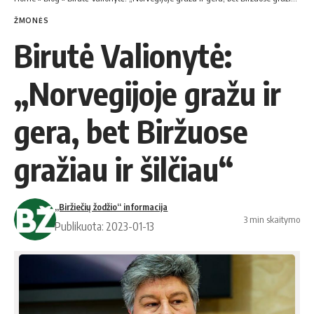
ŽMONĖS
Birutė Valionytė:
„Norvegijoje gražu ir
gera, bet Biržuose
gražiau ir šilčiau“
„Biržiečių žodžio“ informacija
3 min skaitymo
Publikuota: 2023-01-13