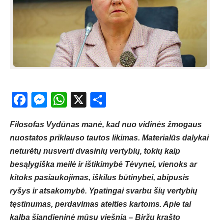
Facebook
Messenger
WhatsApp
X
Share
Filosofas Vydūnas manė, kad nuo vidinės žmogaus
nuostatos priklauso tautos likimas. Materialūs dalykai
neturėtų nusverti dvasinių vertybių, tokių kaip
besąlygiška meilė ir ištikimybė Tėvynei, vienoks ar
kitoks pasiaukojimas, iškilus būtinybei, abipusis
ryšys ir atsakomybė. Ypatingai svarbu šių vertybių
tęstinumas, perdavimas ateities kartoms. Apie tai
kalba šiandieninė mūsų viešnia – Biržų krašto