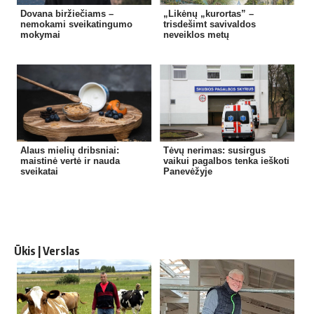
Dovana biržiečiams –
„Likėnų „kurortas” –
nemokami sveikatingumo
trisdešimt savivaldos
mokymai
neveiklos metų
Alaus mielių dribsniai:
Tėvų nerimas: susirgus
maistinė vertė ir nauda
vaikui pagalbos tenka ieškoti
sveikatai
Panevėžyje
Ūkis | Verslas