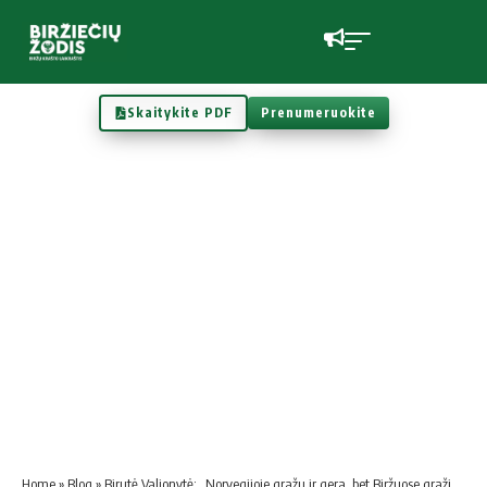
Skaitykite PDF
Prenumeruokite
Home
»
Blog
»
Birutė Valionytė: „Norvegijoje gražu ir gera, bet Biržuose gražiau ir šilčiau“