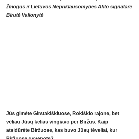
žmogus ir Lietuvos Nepriklausomybės Akto signatarė
Birutė Valionytė
Jūs gimėte Girstakiškiuose, Rokiškio rajone, bet
vėliau Jūsų kelias vingiavo per Biržus. Kaip
atsidūrėte Biržuose, kas buvo Jūsų tėveliai, kur
Biržuose gyvenote?