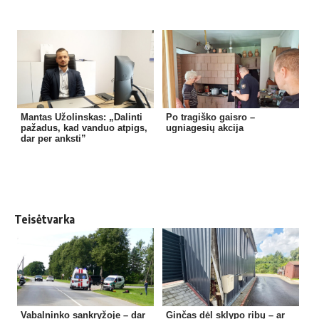
Mantas Užolinskas: „Dalinti
Po tragiško gaisro –
pažadus, kad vanduo atpigs,
ugniagesių akcija
dar per anksti”
Teisėtvarka
Vabalninko sankryžoje – dar
Ginčas dėl sklypo ribų – ar