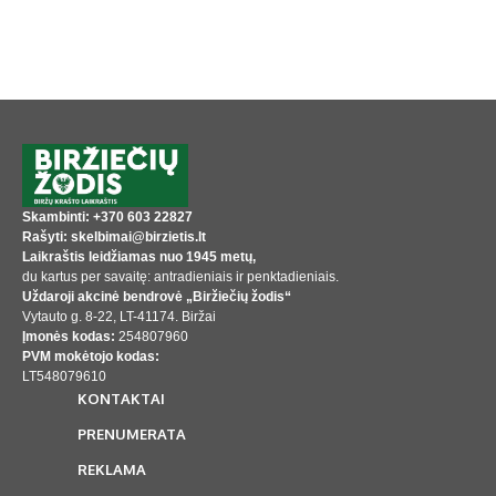
Skambinti: +370 603 22827
Rašyti: skelbimai@birzietis.lt
Laikraštis leidžiamas nuo 1945 metų,
du kartus per savaitę: antradieniais ir penktadieniais.
Uždaroji akcinė bendrovė „Biržiečių žodis“
Vytauto g. 8-22, LT-41174. Biržai
Įmonės kodas:
254807960
PVM mokėtojo kodas:
LT548079610
KONTAKTAI
PRENUMERATA
REKLAMA