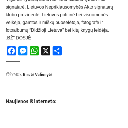
signatarė, Lietuvos Nepriklausomybės Akto signatarų
klubo prezidentė, Lietuvos politinė bei visuomenės
veikėja, gamtos ir miškų puoselėtoja, fotografė ir
fotoalbumų “Didžioji Lietuva” bei kitų knygų leidėja.
„BŽ” DOSJĖ
Facebook
Messenger
WhatsApp
X
Share
ŽYMOS:
Birutė Valionytė
Naujienos iš interneto: