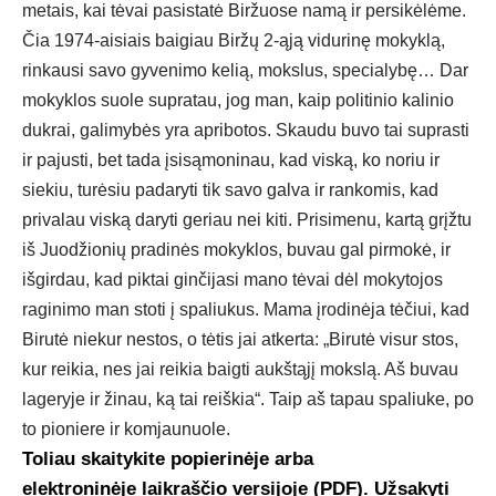
metais, kai tėvai pasistatė Biržuose namą ir persikėlėme.
Čia 1974-aisiais baigiau Biržų 2-ąją vidurinę mokyklą,
rinkausi savo gyvenimo kelią, mokslus, specialybę… Dar
mokyklos suole supratau, jog man, kaip politinio kalinio
dukrai, galimybės yra apribotos. Skaudu buvo tai suprasti
ir pajusti, bet tada įsisąmoninau, kad viską, ko noriu ir
siekiu, turėsiu padaryti tik savo galva ir rankomis, kad
privalau viską daryti geriau nei kiti. Prisimenu, kartą grįžtu
iš Juodžionių pradinės mokyklos, buvau gal pirmokė, ir
išgirdau, kad piktai ginčijasi mano tėvai dėl mokytojos
raginimo man stoti į spaliukus. Mama įrodinėja tėčiui, kad
Birutė niekur nestos, o tėtis jai atkerta: „Birutė visur stos,
kur reikia, nes jai reikia baigti aukštąjį mokslą. Aš buvau
lageryje ir žinau, ką tai reiškia“. Taip aš tapau spaliuke, po
to pioniere ir komjaunuole.
Toliau skaitykite popierinėje arba
elektroninėje laikraščio versijoje (PDF). Užsakyti