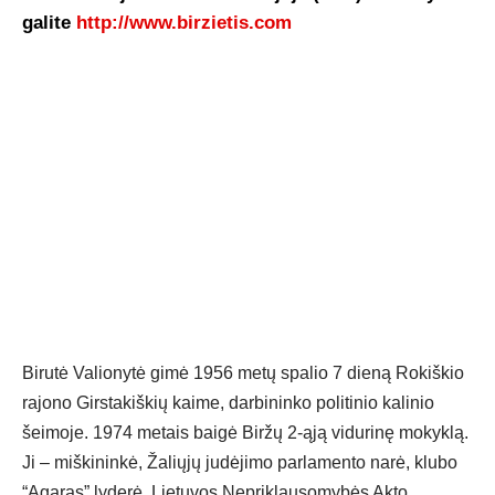
galite
http://www.birzietis.com
Birutė Valionytė gimė 1956 metų spalio 7 dieną Rokiškio
rajono Girstakiškių kaime, darbininko politinio kalinio
šeimoje. 1974 metais baigė Biržų 2-ąją vidurinę mokyklą.
Ji – miškininkė, Žaliųjų judėjimo parlamento narė, klubo
“Agaras” lyderė, Lietuvos Nepriklausomybės Akto