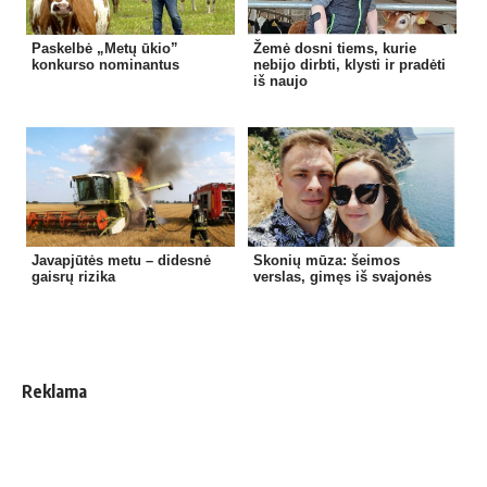
Paskelbė „Metų ūkio”
Žemė dosni tiems, kurie
konkurso nominantus
nebijo dirbti, klysti ir pradėti
iš naujo
Javapjūtės metu – didesnė
Skonių mūza: šeimos
gaisrų rizika
verslas, gimęs iš svajonės
Reklama