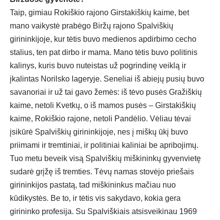
Taip, gimiau Rokiškio rajono Girstakiškių kaime, bet
mano vaikystė prabėgo Biržų rajono Spalviškių
girininkijoje, kur tėtis buvo medienos apdirbimo cecho
stalius, ten pat dirbo ir mama. Mano tėtis buvo politinis
kalinys, kuris buvo nuteistas už pogrindinę veiklą ir
įkalintas Norilsko lageryje. Seneliai iš abiejų pusių buvo
savanoriai ir už tai gavo žemės: iš tėvo pusės Gražiškių
kaime, netoli Kvetkų, o iš mamos pusės – Girstakiškių
kaime, Rokiškio rajone, netoli Pandėlio. Vėliau tėvai
įsikūrė Spalviškių girininkijoje, nes į miškų ūkį buvo
priimami ir tremtiniai, ir politiniai kaliniai be apribojimų.
Tuo metu beveik visą Spalviškių miškininkų gyvenvietę
sudarė grįžę iš tremties. Tėvų namas stovėjo priešais
girininkijos pastatą, tad miškininkus mačiau nuo
kūdikystės. Be to, ir tėtis vis sakydavo, kokia gera
girininko profesija. Su Spalviškiais atsisveikinau 1969