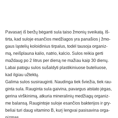
Pa­va­sa­rį iš ber­žų bė­gan­ti su­la tai­so žmo­nių svei­ka­tą. Iš­
tir­ta, kad su­lo­je esan­čios me­džia­gos yra pa­na­šios į žmo­
gaus ląs­te­lių ko­loi­di­nius tir­pa­lus, to­dėl tau­so­ja or­ga­niz­
mą, neišp­lau­na ka­lio, nat­rio, kal­cio. Su­los rei­kia ger­ti
maž­daug po 2 lit­rus per die­ną ne ma­žiau kaip 30 die­nų.
La­bai pa­to­gu su­los su­šal­dy­ti plas­ti­ki­niuo­se bu­te­liuo­se,
kad il­giau už­tek­tų.
Ga­li­ma su­los su­si­rau­gin­ti. Nau­din­ga tiek švie­žia, tiek rau­
gin­ta su­la. Rau­gin­ta su­la gai­vi­na, pa­var­gus at­sta­to jė­gas,
ge­ri­na virš­ki­ni­mą, at­ku­ria mi­ne­ra­li­nių me­džia­gų or­ga­niz­
me ba­lan­są. Rau­gin­to­je su­lo­je esan­čios bak­te­ri­jos ir gry­
be­liai tu­ri daug vi­ta­mi­no B, ku­rį leng­vai pa­si­sa­vi­na or­ga­
niz­mas.