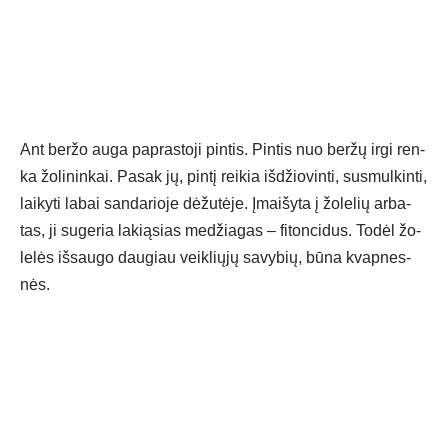
Ant ber­žo au­ga pa­pras­to­ji pin­tis. Pin­tis nuo ber­žų ir­gi ren­
ka žo­li­nin­kai. Pa­sak jų, pin­tį rei­kia iš­džio­vin­ti, su­smul­kin­ti,
lai­ky­ti la­bai san­da­rio­je dė­žu­tė­je. Įmai­šy­ta į žo­le­lių ar­ba­
tas, ji su­ge­ria la­kią­sias me­džia­gas – fi­ton­ci­dus. To­dėl žo­
le­lės iš­sau­go dau­giau veik­lių­jų sa­vy­bių, bū­na kvap­nes­
nės.