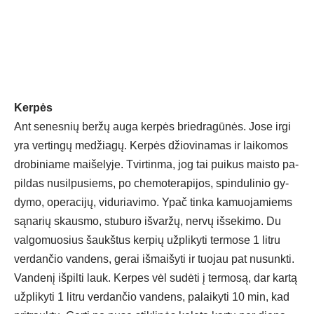
Ker­pės
Ant se­nes­nių ber­žų au­ga ker­pės bried­ra­gū­nės. Jo­se ir­gi
yra ver­tin­gų me­džia­gų. Ker­pės džio­vi­na­mas ir lai­ko­mos
dro­bi­nia­me mai­še­ly­je. Tvir­tin­ma, jog tai pui­kus mais­to pa­
pil­das nu­si­lpu­siems, po che­mo­te­ra­pi­jos, spin­du­li­nio gy­
dy­mo, ope­ra­ci­jų, vi­du­ria­vi­mo. Ypač tin­ka ka­muo­ja­miems
są­na­rių skaus­mo, stu­bu­ro iš­var­žų, ner­vų iš­se­ki­mo. Du
val­go­muo­sius šaukš­tus ker­pių už­pli­ky­ti ter­mo­se 1 lit­ru
ver­dan­čio van­dens, ge­rai iš­mai­šy­ti ir tuo­jau pat nu­sunk­ti.
Van­de­nį iš­pil­ti lauk. Ker­pes vėl su­dė­ti į ter­mo­są, dar kar­tą
už­pli­ky­ti 1 lit­ru ver­dan­čio van­dens, pa­lai­ky­ti 10 min, kad