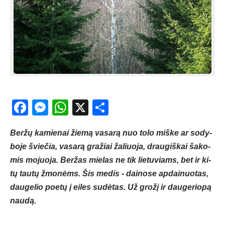
Facebook
Messenger
WhatsApp
X
Share
Ber­žų ka­mie­nai žie­mą va­sa­rą nuo to­lo miš­ke ar so­dy­
bo­je švie­čia, va­sa­rą gra­žiai ža­liuo­ja, drau­giš­kai ša­ko­
mis mo­juo­ja. Ber­žas mie­las ne tik lie­tu­viams, bet ir ki­
tų tau­tų žmo­nėms. Šis me­dis - dai­no­se ap­dai­nuo­tas,
dau­ge­lio poe­tų į ei­les su­dė­tas. Už gro­žį ir dau­ge­rio­pą
nau­dą.