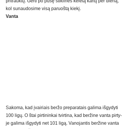
pri­trauk­tų. Ger­ti po pu­sę stik­li­nės ke­le­tą kar­tų per die­ną,
kol su­nau­do­si­me vi­są pa­ruoš­tą kie­kį.
Van­ta
Sa­ko­ma, kad įvai­riais ber­žo pre­pa­ra­tais ga­li­ma iš­gy­dy­ti
100 li­gų. O štai pir­ti­nin­kai tvir­ti­na, kad ber­ži­ne van­ta pir­ty­
je ga­li­ma iš­gy­dy­ti net 101 li­gą. Va­no­jan­tis ber­ži­ne van­ta