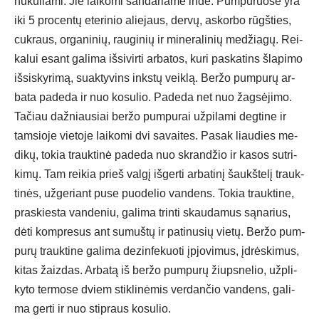
nu­ku­lia­mi. Jie lai­ko­mi san­da­ria­me in­de. Pum­pu­ruo­se yra
iki 5 pro­cen­tų ete­ri­nio alie­jaus, der­vų, as­kor­bo rūgš­ties,
cuk­raus, or­ga­ni­nių, rau­gi­nių ir mi­ne­ra­li­nių me­džia­gų. Rei­
ka­lui esant ga­li­ma iš­si­vir­ti ar­ba­tos, ku­ri pa­ska­tins šla­pi­mo
iš­si­sky­ri­mą, suak­ty­vins inks­tų veik­lą. Ber­žo pum­pu­rų ar­
ba­ta pa­de­da ir nuo ko­su­lio. Pa­de­da net nuo žag­sė­ji­mo.
Ta­čiau daž­niau­siai ber­žo pum­pu­rai už­pi­la­mi deg­ti­ne ir
tam­sio­je vie­to­je lai­ko­mi dvi sa­vai­tes. Pa­sak liau­dies me­
di­kų, to­kia trauk­ti­nė pa­de­da nuo skran­džio ir ka­sos su­tri­
ki­mų. Tam rei­kia prieš val­gį iš­ger­ti ar­ba­ti­nį šaukš­te­lį trauk­
ti­nės, už­ge­riant pu­se puo­de­lio van­dens. To­kia trauk­ti­ne,
pra­skies­ta van­de­niu, ga­li­ma trin­ti skau­da­mus są­na­rius,
dė­ti komp­re­sus ant su­muš­tų ir pa­ti­nu­sių vie­tų. Ber­žo pum­
pu­rų trauk­ti­ne ga­li­ma de­zin­fe­kuo­ti įpjo­vi­mus, įdrės­ki­mus,
ki­tas žaiz­das. Ar­ba­tą iš ber­žo pum­pu­rų žiups­ne­lio, už­pli­
ky­to ter­mo­se dviem stik­li­nė­mis ver­dan­čio van­dens, ga­li­
ma ger­ti ir nuo stip­raus ko­su­lio.