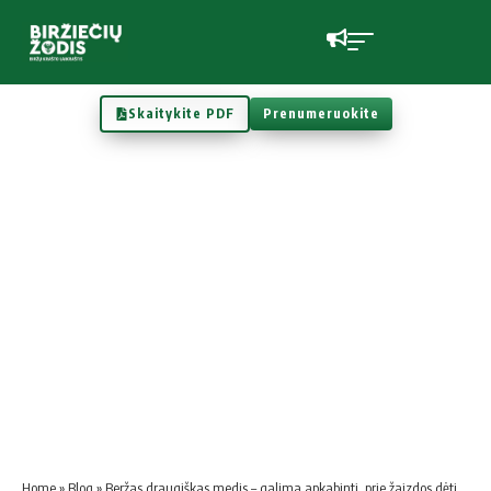
Skaitykite PDF
Prenumeruokite
Home
»
Blog
»
Beržas draugiškas medis – galima apkabinti, prie žaizdos dėti