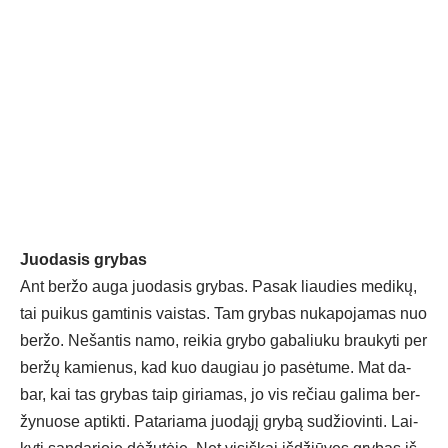
Juo­da­sis gry­bas
Ant ber­žo au­ga juo­da­sis gry­bas. Pa­sak liau­dies me­di­kų,
tai pui­kus gam­ti­nis vais­tas. Tam gry­bas nu­ka­po­ja­mas nuo
ber­žo. Ne­šan­tis na­mo, rei­kia gry­bo ga­ba­liu­ku brau­ky­ti per
ber­žų ka­mie­nus, kad kuo dau­giau jo pa­sė­tu­me. Mat da­
bar, kai tas gry­bas taip gi­ria­mas, jo vis re­čiau ga­li­ma ber­
žy­nuo­se ap­tik­ti. Pa­ta­ria­ma juo­dą­jį gry­bą su­džio­vin­ti. Lai­