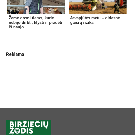
Žemė dosni tiems, kurie
Javapjūtės metu – didesnė
nebijo dirbti, klysti ir pradėti
gaisrų rizika
iš naujo
Reklama