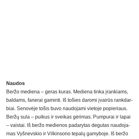
Nau­dos
Ber­žo me­die­na – ge­ras ku­ras. Me­die­na tin­ka įran­kiams,
bal­dams, fa­ne­rai ga­min­ti. Iš to­šies da­ro­mi įvai­rūs rank­dar­
biai. Se­no­vė­je to­šis bu­vo nau­do­ja­mi vie­to­je po­pie­riaus.
Ber­žų su­la – pui­kus ir svei­kas gė­ri­mas. Pum­pu­rai ir la­pai
– vais­tai. Iš ber­žo me­die­nos pa­da­ry­tas de­gu­tas nau­do­ja­
mas Vyš­nevs­kio ir Vil­kin­so­no te­pa­lų ga­my­bo­je. Iš ber­žo