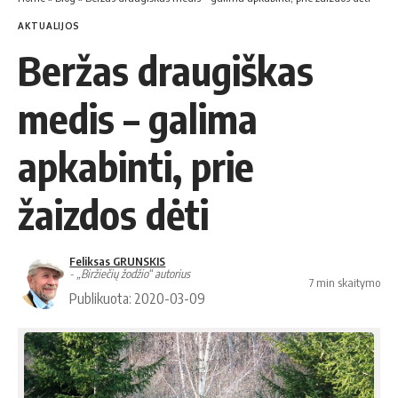
AKTUALIJOS
Beržas draugiškas
medis – galima
apkabinti, prie
žaizdos dėti
Feliksas GRUNSKIS
- „Biržiečių žodžio“ autorius
7 min skaitymo
Publikuota: 2020-03-09