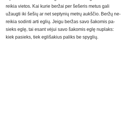
rei­kia vie­tos. Kai ku­rie ber­žai per še­še­ris me­tus ga­li
užaug­ti iki še­šių ar net sep­ty­nių met­rų aukš­čio. Ber­žų ne­
rei­kia so­din­ti ar­ti eg­lių. Jei­gu ber­žas sa­vo ša­ko­mis pa­
sieks eg­lę, tai esant vė­jui sa­vo ša­ko­mis eg­lę nu­plaks:
kiek pa­sieks, tiek eg­li­ša­kius pa­liks be spyg­lių.