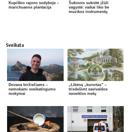
Kupiškio rajono sodyboje –
Šukionis sukrėtė įžūli
marichuanos plantacija
vagystė: vaikai liko be
muzikos instrumentų
Sveikata
Dovana biržiečiams –
„Likėnų „kurortas” –
nemokami sveikatingumo
trisdešimt savivaldos
mokymai
neveiklos metų