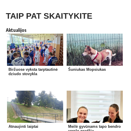
TAIP PAT SKAITYKITE
Aktualijos
Biržuose vyksta tarptautinė
Šuniukas Mopsiukas
dziudo stovykla
Atnaujinti laiptai
Meilė gyvūnams tapo bendro
verslo pradžia