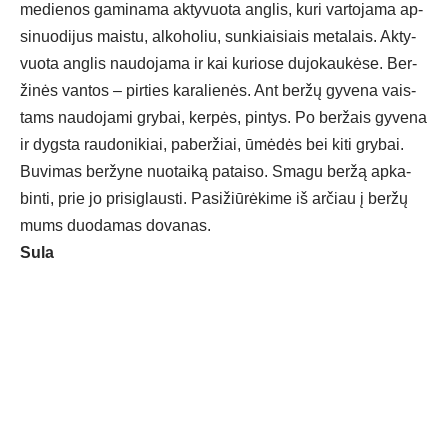
me­die­nos ga­mi­na­ma ak­ty­vuo­ta ang­lis, ku­ri var­to­ja­ma ap­
si­nuo­di­jus mais­tu, al­ko­ho­liu, sun­kiai­siais me­ta­lais. Ak­ty­
vuo­ta ang­lis nau­do­ja­ma ir kai ku­rio­se du­jo­kau­kė­se. Ber­
ži­nės van­tos – pir­ties ka­ra­lie­nės. Ant ber­žų gy­ve­na vais­
tams nau­do­ja­mi gry­bai, ker­pės, pin­tys. Po ber­žais gy­ve­na
ir dygs­ta rau­do­ni­kiai, pa­ber­žiai, ūmė­dės bei ki­ti gry­bai.
Bu­vi­mas ber­žy­ne nuo­tai­ką pa­tai­so. Sma­gu ber­žą ap­ka­
bin­ti, prie jo pri­si­glaus­ti. Pa­si­žiū­rė­ki­me iš ar­čiau į ber­žų
mums duo­da­mas do­va­nas.
Su­la