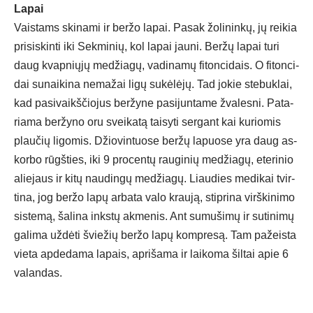
La­pai
Vais­tams ski­na­mi ir ber­žo la­pai. Pa­sak žo­li­nin­kų, jų rei­kia
pri­si­skin­ti iki Sek­mi­nių, kol la­pai jau­ni. Ber­žų la­pai tu­ri
daug kvap­nių­jų me­džia­gų, va­di­na­mų fi­ton­ci­dais. O fi­ton­ci­
dai su­nai­ki­na ne­ma­žai li­gų su­kė­lė­jų. Tad jo­kie ste­buk­lai,
kad pa­si­vaikš­čio­jus ber­žy­ne pa­si­jun­ta­me žva­les­ni. Pa­ta­
ria­ma ber­žy­no oru svei­ka­tą tai­sy­ti ser­gant kai ku­rio­mis
plau­čių li­go­mis. Džio­vin­tuo­se ber­žų la­puo­se yra daug as­
kor­bo rūgš­ties, iki 9 pro­cen­tų rau­gi­nių me­džia­gų, ete­ri­nio
alie­jaus ir ki­tų nau­din­gų me­džia­gų. Liau­dies me­di­kai tvir­
ti­na, jog ber­žo la­pų ar­ba­ta va­lo krau­ją, stip­ri­na virš­ki­ni­mo
sis­te­mą, ša­li­na inks­tų ak­me­nis. Ant su­mu­ši­mų ir su­ti­ni­mų
ga­li­ma už­dė­ti švie­žių ber­žo la­pų komp­re­są. Tam pa­žeis­ta
vie­ta ap­de­da­ma la­pais, ap­ri­ša­ma ir lai­ko­ma šil­tai apie 6
va­lan­das.