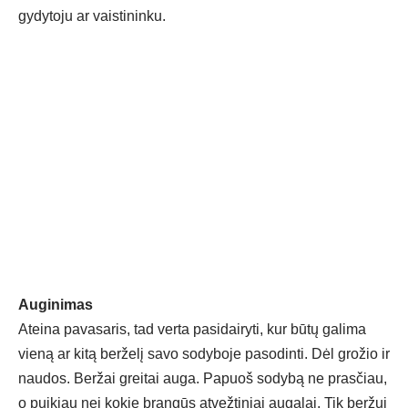
gy­dy­to­ju ar vais­ti­nin­ku.
Au­gi­ni­mas
Atei­na pa­va­sa­ris, tad ver­ta pa­si­dai­ry­ti, kur bū­tų ga­li­ma
vie­ną ar ki­tą ber­že­lį sa­vo so­dy­bo­je pa­so­din­ti. Dėl gro­žio ir
nau­dos. Ber­žai grei­tai au­ga. Pa­puoš so­dy­bą ne pra­sčiau,
o pui­kiau nei ko­kie bran­gūs at­vež­ti­niai au­ga­lai. Tik ber­žui