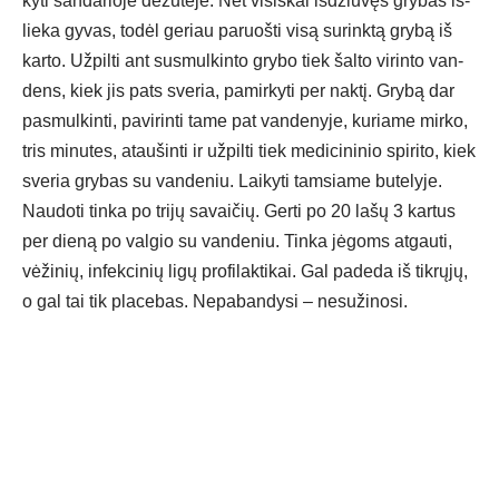
ky­ti san­da­rio­je dė­žu­tė­je. Net vi­siš­kai iš­džiū­vęs gry­bas iš­
lie­ka gy­vas, to­dėl ge­riau pa­ruoš­ti vi­są su­rink­tą gry­bą iš
kar­to. Už­pil­ti ant su­smul­kin­to gry­bo tiek šal­to vi­rin­to van­
dens, kiek jis pa­ts sve­ria, pa­mir­ky­ti per nak­tį. Gry­bą dar
pa­smul­kin­ti, pa­vi­rin­ti ta­me pat van­de­ny­je, ku­ria­me mir­ko,
tris mi­nu­tes, atau­šin­ti ir už­pil­ti tiek me­di­ci­ni­nio spi­ri­to, kiek
sve­ria gry­bas su van­de­niu. Lai­ky­ti tam­sia­me bu­te­ly­je.
Nau­do­ti tin­ka po tri­jų sa­vai­čių. Ger­ti po 20 la­šų 3 kar­tus
per die­ną po val­gio su van­de­niu. Tin­ka jė­goms at­gau­ti,
vė­ži­nių, in­fek­ci­nių li­gų pro­fi­lak­ti­kai. Gal pa­de­da iš tik­rų­jų,
o gal tai tik pla­ce­bas. Ne­pa­ban­dy­si – ne­su­ži­no­si.