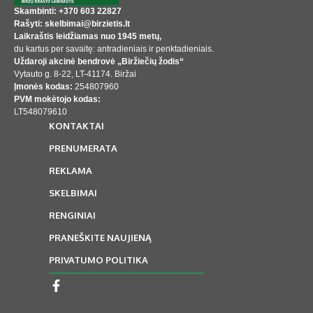
Skambinti: +370 603 22827
Rašyti: skelbimai@birzietis.lt
Laikraštis leidžiamas nuo 1945 metų,
du kartus per savaitę: antradieniais ir penktadieniais.
Uždaroji akcinė bendrovė „Biržiečių žodis“
Vytauto g. 8-22, LT-41174. Biržai
Įmonės kodas:
254807960
PVM mokėtojo kodas:
LT548079610
KONTAKTAI
PRENUMERATA
REKLAMA
SKELBIMAI
RENGINIAI
PRANEŠKITE NAUJIENĄ
PRIVATUMO POLITIKA