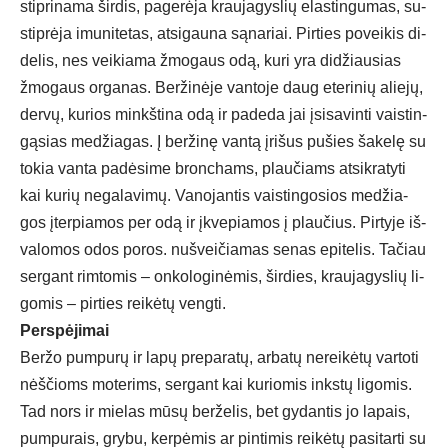
stip­ri­na­ma šir­dis, pa­ge­rė­ja krau­ja­gys­lių elas­tin­gu­mas, su­
stip­rė­ja imu­ni­te­tas, at­si­gau­na są­na­riai. Pir­ties po­vei­kis di­
de­lis, nes vei­kia­ma žmo­gaus odą, ku­ri yra di­džiau­sias
žmo­gaus or­ga­nas. Ber­ži­nė­je van­to­je daug ete­ri­nių alie­jų,
der­vų, ku­rios minkš­ti­na odą ir pa­de­da jai įsi­sa­vin­ti vais­tin­
gą­sias me­džia­gas. Į ber­ži­nę van­tą įri­šus pu­šies ša­ke­lę su
to­kia van­ta pa­dė­si­me bron­chams, plau­čiams at­si­kra­ty­ti
kai ku­rių ne­ga­la­vi­mų. Va­no­jan­tis vais­tin­go­sios me­džia­
gos įter­pia­mos per odą ir įkve­pia­mos į plau­čius. Pir­ty­je iš­
va­lo­mos odos po­ros. nu­švei­čia­mas se­nas epi­te­lis. Ta­čiau
ser­gant rim­to­mis – on­ko­lo­gi­nė­mis, šir­dies, krau­ja­gys­lių li­
go­mis – pir­ties rei­kė­tų veng­ti.
Pers­pė­ji­mai
Ber­žo pum­pu­rų ir la­pų pre­pa­ra­tų, ar­ba­tų ne­rei­kė­tų var­to­ti
nėš­čioms mo­te­rims, ser­gant kai ku­rio­mis inks­tų li­go­mis.
Tad nors ir mie­las mū­sų ber­že­lis, bet gy­dan­tis jo la­pais,
pum­pu­rais, gry­bu, ker­pė­mis ar pin­ti­mis rei­kė­tų pa­si­tar­ti su