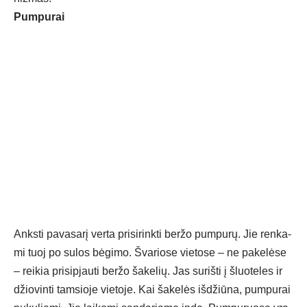
Pum­pu­rai
Anks­ti pa­va­sa­rį ver­ta pri­si­rink­ti ber­žo pum­pu­rų. Jie ren­ka­
mi tuoj po su­los bė­gi­mo. Šva­rio­se vie­to­se – ne pa­ke­lė­se
– rei­kia pri­si­pjau­ti ber­žo ša­ke­lių. Jas su­riš­ti į šluo­te­les ir
džio­vin­ti tam­sio­je vie­to­je. Kai ša­ke­lės iš­džiū­na, pum­pu­rai