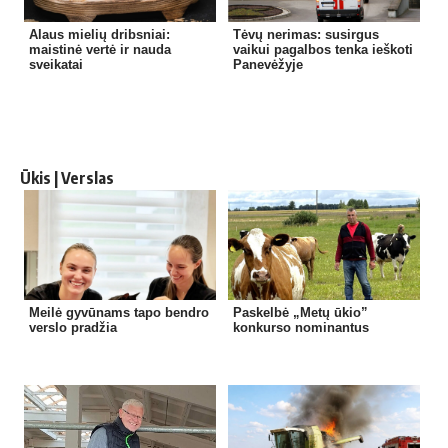
Alaus mielių dribsniai:
Tėvų nerimas: susirgus
maistinė vertė ir nauda
vaikui pagalbos tenka ieškoti
sveikatai
Panevėžyje
Ūkis | Verslas
Meilė gyvūnams tapo bendro
Paskelbė „Metų ūkio”
verslo pradžia
konkurso nominantus