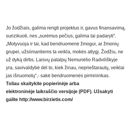
Jo žodžiais, galima rengti projektus ir, gavus finansavimą,
surizikuoti, nes „surėmus pečius, galima tai padaryti“.
„Motyvuoja ir tai, kad bendruomenė žmogui, ar žmonių
grupei, užsiimantiems ta veikla, mokės atlygį. Žodžiu, ne
už dyką dirbs. Laisvų patalpų Nemunėlio Radviliškyje
yra, savivaldybė dėl to, kiek žinau, neprieštarautų, veiklai
jas išnuomotų“,- sakė bendruomenės pirmininkas.
Toliau skaitykite popierinėje arba
elektroninėje laikraščio versijoje (PDF). Užsakyti
galite
http://www.birzietis.com/