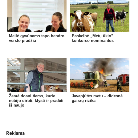
Meilė gyvūnams tapo bendro
Paskelbė „Metų ūkio”
verslo pradžia
konkurso nominantus
Žemė dosni tiems, kurie
Javapjūtės metu – didesnė
nebijo dirbti, klysti ir pradėti
gaisrų rizika
iš naujo
Reklama