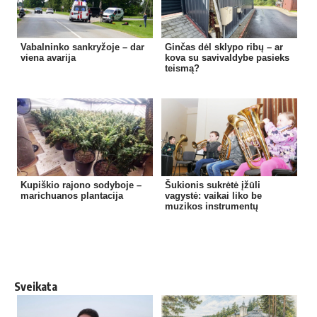
Vabalninko sankryžoje – dar
Ginčas dėl sklypo ribų – ar
viena avarija
kova su savivaldybe pasieks
teismą?
Kupiškio rajono sodyboje –
Šukionis sukrėtė įžūli
marichuanos plantacija
vagystė: vaikai liko be
muzikos instrumentų
Sveikata