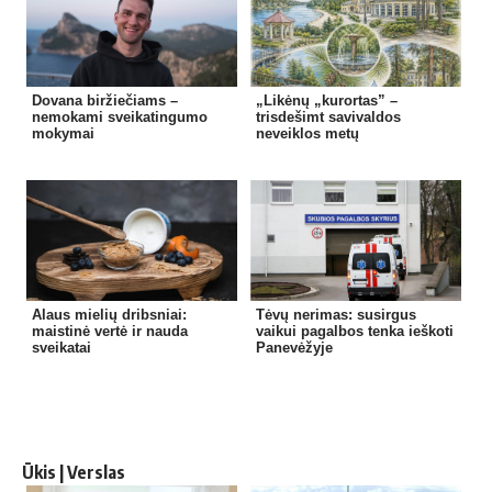
Dovana biržiečiams –
„Likėnų „kurortas” –
nemokami sveikatingumo
trisdešimt savivaldos
mokymai
neveiklos metų
Alaus mielių dribsniai:
Tėvų nerimas: susirgus
maistinė vertė ir nauda
vaikui pagalbos tenka ieškoti
sveikatai
Panevėžyje
Ūkis | Verslas