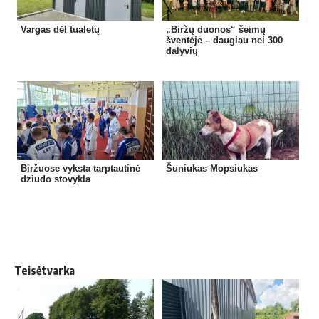
Vargas dėl tualetų
„Biržų duonos“ šeimų
šventėje – daugiau nei 300
dalyvių
Biržuose vyksta tarptautinė
Šuniukas Mopsiukas
dziudo stovykla
Teisėtvarka