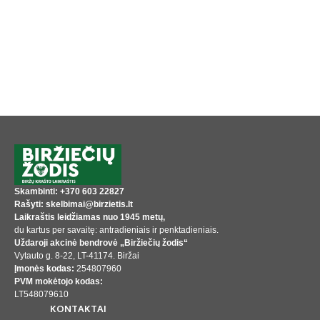
Skambinti: +370 603 22827
Rašyti: skelbimai@birzietis.lt
Laikraštis leidžiamas nuo 1945 metų,
du kartus per savaitę: antradieniais ir penktadieniais.
Uždaroji akcinė bendrovė „Biržiečių žodis“
Vytauto g. 8-22, LT-41174. Biržai
Įmonės kodas:
254807960
PVM mokėtojo kodas:
LT548079610
KONTAKTAI