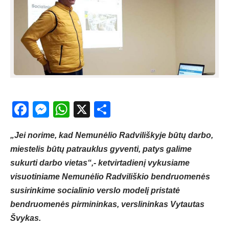
Facebook
Messenger
WhatsApp
X
Share
„Jei norime, kad Nemunėlio Radviliškyje būtų darbo,
miestelis būtų patrauklus gyventi, patys galime
sukurti darbo vietas“,- ketvirtadienį vykusiame
visuotiniame Nemunėlio Radviliškio bendruomenės
susirinkime socialinio verslo modelį pristatė
bendruomenės pirmininkas, verslininkas Vytautas
Švykas.