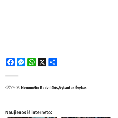
Facebook
Messenger
WhatsApp
X
Share
ŽYMOS:
Nemunėlio Radviliškis
Vytautas Švykas
Naujienos iš interneto: