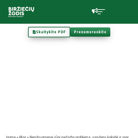
Skaitykite PDF
Prenumeruokite
Home
»
Blog
»
Bendruomenei rūpi nedarbo problema, vandens kokybė ir sportas