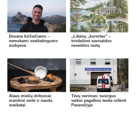
Dovana biržiečiams –
„Likėnų „kurortas” –
nemokami sveikatingumo
trisdešimt savivaldos
mokymai
neveiklos metų
Alaus mielių dribsniai:
Tėvų nerimas: susirgus
maistinė vertė ir nauda
vaikui pagalbos tenka ieškoti
sveikatai
Panevėžyje