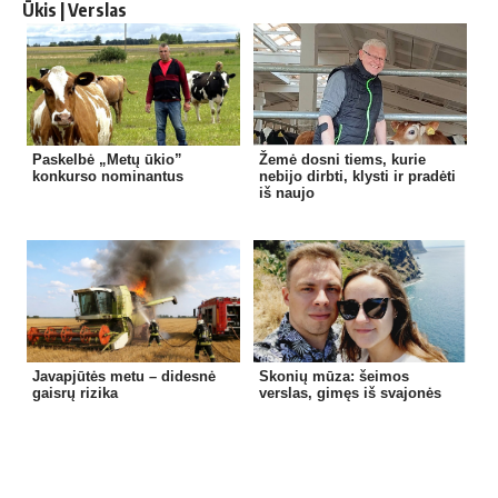
Ūkis | Verslas
Paskelbė „Metų ūkio”
Žemė dosni tiems, kurie
konkurso nominantus
nebijo dirbti, klysti ir pradėti
iš naujo
Javapjūtės metu – didesnė
Skonių mūza: šeimos
gaisrų rizika
verslas, gimęs iš svajonės