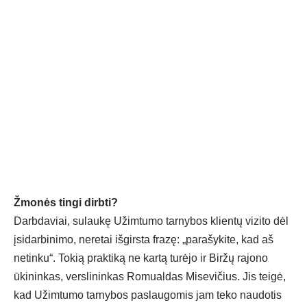
Žmonės tingi dirbti?
Darbdaviai, sulaukę Užimtumo tarnybos klientų vizito dėl
įsidarbinimo, neretai išgirsta frazę: „parašykite, kad aš
netinku“. Tokią praktiką ne kartą turėjo ir Biržų rajono
ūkininkas, verslininkas Romualdas Misevičius. Jis teigė,
kad Užimtumo tarnybos paslaugomis jam teko naudotis