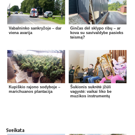
Vabalninko sankryžoje – dar
Ginčas dėl sklypo ribų – ar
viena avarija
kova su savivaldybe pasieks
teismą?
Kupiškio rajono sodyboje –
Šukionis sukrėtė įžūli
marichuanos plantacija
vagystė: vaikai liko be
muzikos instrumentų
Sveikata