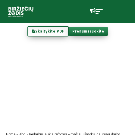
Skaitykite PDF
Prenumeruokite
Home
»
Blog
»
Bedarbių laukia reforma – mažiau išmokų, daugiau darbo