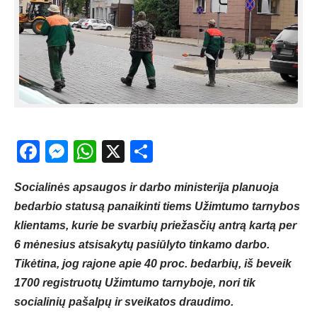
Facebook
Messenger
WhatsApp
X
Share
Socialinės apsaugos ir darbo ministerija planuoja
bedarbio statusą panaikinti tiems Užimtumo tarnybos
klientams, kurie be svarbių priežasčių antrą kartą per
6 mėnesius atsisakytų pasiūlyto tinkamo darbo.
Tikėtina, jog rajone apie 40 proc. bedarbių, iš beveik
1700 registruotų Užimtumo tarnyboje, nori tik
socialinių pašalpų ir sveikatos draudimo.