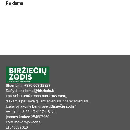
Reklama
Skambinti: +370 603 22827
Rašyti: skelbimai@birzietis.lt
Laikraštis leidžiamas nuo 1945 metų,
du kartus per savaitę: antradieniais ir penktadieniais.
Uždaroji akcinė bendrovė „Biržiečių žodis“
Vytauto g. 8-22, LT-41174. Biržai
Įmonės kodas:
254807960
PVM mokėtojo kodas:
LT548079610