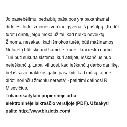
Jo pastebėjimu, bedarbių pašalpos yra pakankamai
didelės, todėl žmonės verčiau gyvena iš pašalpų. „Kodėl
turėtų dirbti, jeigu moka už tai, kad nieko neveiktų.
Žinoma, nesakau, kad išmokos turėtų būti mažinamos.
Neturėtų būti skriaudžiami tie, kurie tikrai ieško darbo.
Turi būti sukurta sistema, kuri atsijotų ieškančius nuo
neieškančių. Labai viliuosi, kad ieškančių darbo dar likę,
bet iš savo praktikos galiu pasakyti, kad mūsų rajone
dirbti norinčių žmonių nerasta“,- patirtimi dalinosi R.
Misevičius.
Toliau skaitykite popierinėje arba
elektroninėje laikraščio versijoje (PDF). Užsakyti
galite
http://www.birzietis.com/