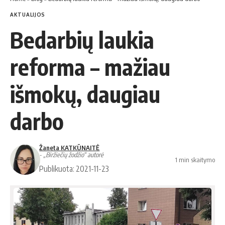
AKTUALIJOS
Bedarbių laukia
reforma – mažiau
išmokų, daugiau
darbo
Žaneta KATKŪNAITĖ
- „Biržiečių žodžio“ autorė
1 min skaitymo
Publikuota: 2021-11-23