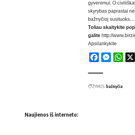
gyvenimui. O civiliška
skyrybas paprastai nega
bažnyčioj susituoks…“,
Toliau skaitykite pop
galite
http://www.birzi
Apsilankykite
Facebo
Mess
Wh
ŽYMOS:
bažnyčia
Naujienos iš interneto: