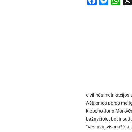
Facebo
Mess
Wh
civilinės metrikacijos 
Aštuonios poros meilę
klebono Jono Morkvėno 
bažnyčioje, bet ir sud
“Vestuvių vis mažėja.