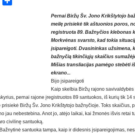
ok
enger
atsApp
X
Share
Pernai Biržų Šv. Jono Krikštytojo ba
meilę prisiekė tik aštuonios poros, 
registruota 89. Bažnyčios klebonas
Morkvėnas svarsto, kad tokia situac
įsipareigoti. Dvasininkas užsimena, k
bažnyčią tikinčiųjų skaičius sumažė
Mišias transliacijas pamėgo stebėti iš
ekrano...
Bijo įsipareigoti
Kaip skelbia Biržų rajono savivaldybės 
skyrius, pernai rajone įregistruotos 89 santuokos, iš kurių tik 14
 prisiekė Biržų Šv. Jono Krikštytojo bažnyčioje. Toks skaičius,
jau nebestebina. Anot jo, atėjo laikai, kai žmonės išvis retai t
aro civilinę santuoką.
 Bažnytinė santuoka tampa, kaip ir didesnis įsipareigojimas, ne