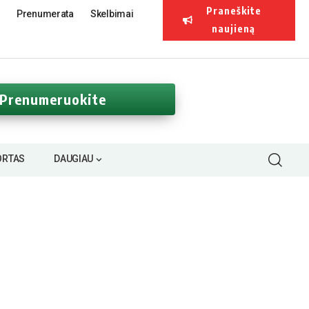
Praneškite
Prenumerata
Skelbimai
naujieną
Prenumeruokite
ORTAS
DAUGIAU