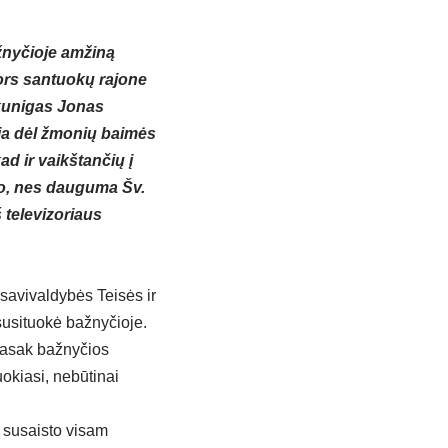
žnyčioje amžiną
nors santuokų rajone
 kunigas Jonas
ija dėl žmonių baimės
ad ir vaikštančių į
jo, nes dauguma Šv.
 televizoriaus
savivaldybės Teisės ir
 susituokė bažnyčioje.
 pasak bažnyčios
uokiasi, nebūtinai
s susaisto visam