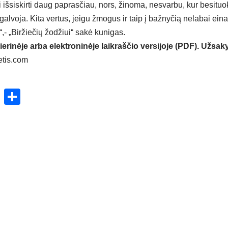
i išsiskirti daug paprasčiau, nors, žinoma, nesvarbu, kur besit
lvoja. Kita vertus, jeigu žmogus ir taip į bažnyčią nelabai eina, 
- „Biržiečių žodžiui“ sakė kunigas.
ierinėje arba elektroninėje laikraščio versijoje (PDF). Užsaky
etis.com
ok
enger
atsApp
X
Share