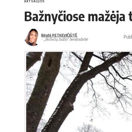
AKTUALIJOS
Bažnyčiose mažėja t
Birutė PETKEVIČIŪTĖ
Publ
- „Biržiečių žodžio“ bendradarbė