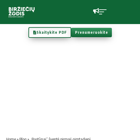
Skaitykite PDF
Prenumeruokite
Home
»
Blog
»
„Bastūnai” šventė pirmąjį gimtadienį