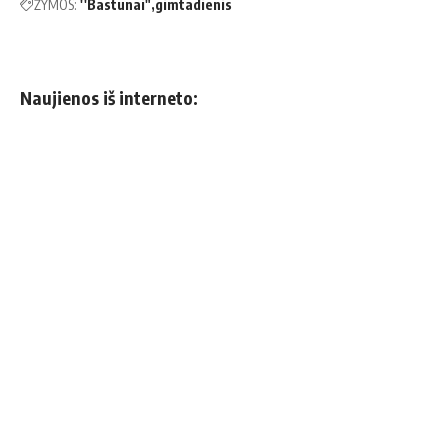
ŽYMOS:
''Bastūnai"
gimtadienis
Naujienos iš interneto: