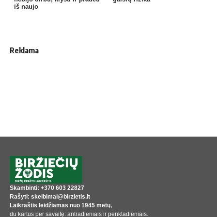
iš naujo
Reklama
Skambinti: +370 603 22827
Rašyti: skelbimai@birzietis.lt
Laikraštis leidžiamas nuo 1945 metų,
du kartus per savaitę: antradieniais ir penktadieniais.