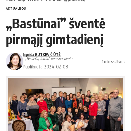
AKTUALIJOS
„Bastūnai” šventė
pirmąjį gimtadienį
Ingrida BUTKEVIČIŪTĖ
- „Biržiečių žodžio“ korespondentė
1 min skaitymo
Publikuota: 2024-02-08