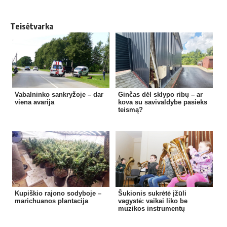
Teisėtvarka
Vabalninko sankryžoje – dar
Ginčas dėl sklypo ribų – ar
viena avarija
kova su savivaldybe pasieks
teismą?
Kupiškio rajono sodyboje –
Šukionis sukrėtė įžūli
marichuanos plantacija
vagystė: vaikai liko be
muzikos instrumentų