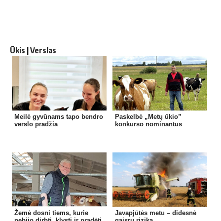
Ūkis | Verslas
Meilė gyvūnams tapo bendro
Paskelbė „Metų ūkio”
verslo pradžia
konkurso nominantus
Žemė dosni tiems, kurie
Javapjūtės metu – didesnė
nebijo dirbti, klysti ir pradėti
gaisrų rizika