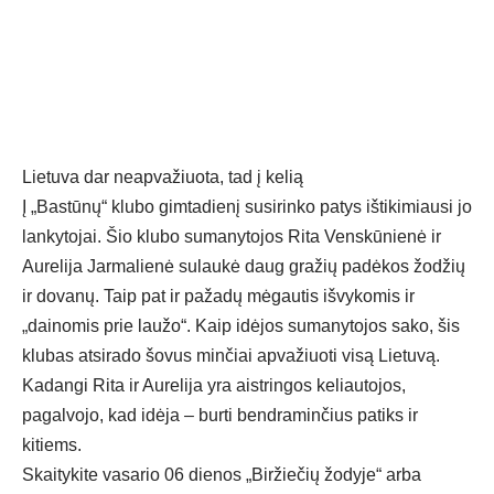
Lietuva dar neapvažiuota, tad į kelią
Į „Bastūnų“ klubo gimtadienį susirinko patys ištikimiausi jo
lankytojai. Šio klubo sumanytojos Rita Venskūnienė ir
Aurelija Jarmalienė sulaukė daug gražių padėkos žodžių
ir dovanų. Taip pat ir pažadų mėgautis išvykomis ir
„dainomis prie laužo“. Kaip idėjos sumanytojos sako, šis
klubas atsirado šovus minčiai apvažiuoti visą Lietuvą.
Kadangi Rita ir Aurelija yra aistringos keliautojos,
pagalvojo, kad idėja – burti bendraminčius patiks ir
kitiems.
Skaitykite
vasario
0
6
d
ienos „Biržiečių žodyje“ arba