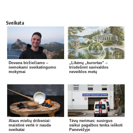
Sveikata
Dovana biržiečiams –
„Likėnų „kurortas” –
nemokami sveikatingumo
trisdešimt savivaldos
mokymai
neveiklos metų
Alaus mielių dribsniai:
Tėvų nerimas: susirgus
maistinė vertė ir nauda
vaikui pagalbos tenka ieškoti
sveikatai
Panevėžyje