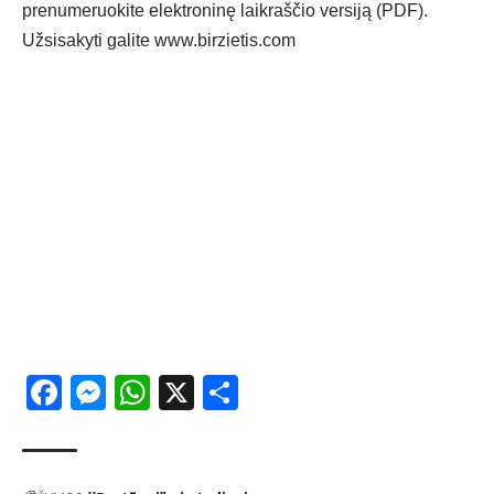
prenumeruokite elektroninę laikraščio versiją (PDF).
Užsisakyti galite
www.birzietis.com
Facebook
Messenger
WhatsApp
X
Share