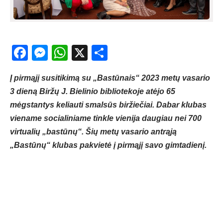
Facebook
Messenger
WhatsApp
X
Share
Į pirmąjį susitikimą su „Bastūnais“ 2023 metų vasario
3 dieną Biržų J. Bielinio bibliotekoje atėjo 65
mėgstantys keliauti smalsūs biržiečiai. Dabar klubas
viename socialiniame tinkle vienija daugiau nei 700
virtualių „bastūnų“. Šių metų vasario antrąją
„Bastūnų“ klubas pakvietė į pirmąjį savo gimtadienį.