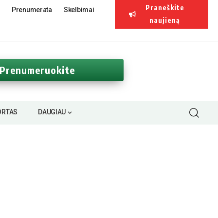
Praneškite
Prenumerata
Skelbimai
naujieną
Prenumeruokite
ORTAS
DAUGIAU