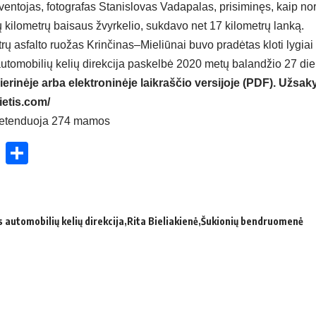
gyventojas, fotografas Stanislovas Vadapalas, prisiminęs, kaip n
ių kilometrų baisaus žvyrkelio, sukdavo net 17 kilometrų lanką.
rų asfalto ruožas Krinčinas–Mieliūnai buvo pradėtas kloti lygiai 
 automobilių kelių direkcija paskelbė 2020 metų balandžio 27 die
ierinėje arba elektroninėje laikraščio versijoje (PDF). Užsaky
ietis.com/
 pre­ten­duo­ja 274 ma­mos
ok
enger
atsApp
X
Share
 automobilių kelių direkcija
Rita Bieliakienė
Šukionių bendruomenė