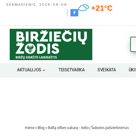
SEKMADIENIS, 2026-08-09
+21°C
AKTUALIJOS
TEISĖTVARKA
SVEIKATA
ŪKI
Home
»
Blog
»
Baltą vilties vakarą – kelio į Šukionis pašventinimas