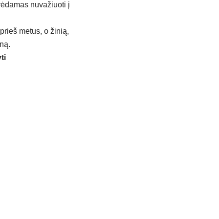
orėdamas nuvažiuoti į
prieš metus, o žinią,
ną.
ti