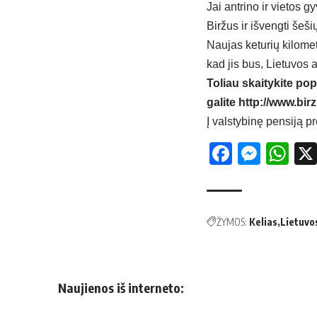
Jai antrino ir vietos 
Biržus ir išvengti šeš
Naujas keturių kilomet
kad jis bus, Lietuvos
Toliau skaitykite pop
galite
http://www.birz
Į vals­ty­bi­nę pen­si­ją
Facebo
Mess
Wh
ŽYMOS:
Kelias
Lietuvos
Naujienos iš interneto: