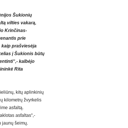
ūnijos Šukionių
ą vilties vakarą,
io Krinčinas-
venantis prie
, kaip prašviesėja
elias į Šukionis būtų
ntinti“,- kalbėjo
ninkė Rita
eliūnų, kitų aplinkinių
ių kilometrų žvyrkelis
ime asfaltą.
klotas asfaltas“,-
u jaunų šeimų.