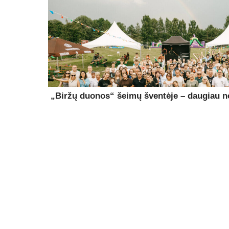
„Biržų duonos“ šeimų šventėje – daugiau ne