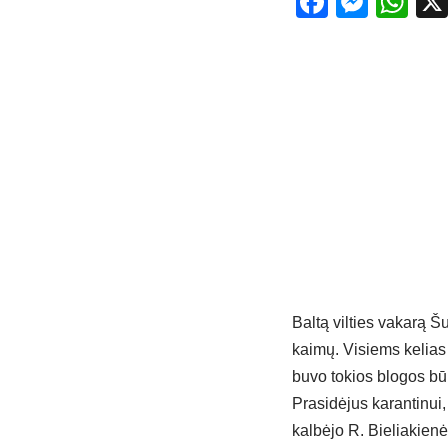
Facebo
Mess
Wh
Baltą vilties vakarą Šu
kaimų. Visiems kelias y
buvo tokios blogos būk
Prasidėjus karantinui
kalbėjo R. Bieliakienė