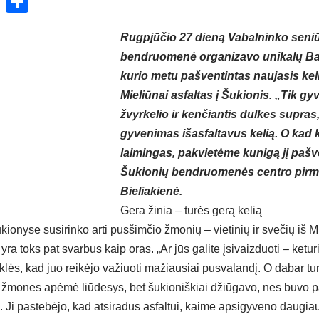
ok
enger
atsApp
X
Share
Rugpjūčio 27 dieną Vabalninko seni
bendruomenė organizavo unikalų Balt
kurio metu pašventintas naujasis kel
Mieliūnai asfaltas į Šukionis. „Tik gy
žvyrkelio ir kenčiantis dulkes supras
gyvenimas išasfaltavus kelią. O kad k
laimingas, pakvietėme kunigą jį pašve
Šukionių bendruomenės centro pirmi
Bieliakienė.
Gera žinia – turės gerą kelią
kionyse susirinko arti pusšimčio žmonių – vietinių ir svečių iš Mi
ra toks pat svarbus kaip oras. „Ar jūs galite įsivaizduoti – ketur
lės, kad juo reikėjo važiuoti mažiausiai pusvalandį. O dabar tur
, žmones apėmė liūdesys, bet šukioniškiai džiūgavo, nes buvo pa
. Ji pastebėjo, kad atsiradus asfaltui, kaime apsigyveno daugia