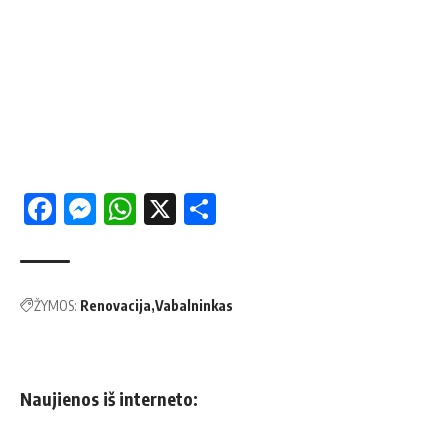
Facebook
Messenger
WhatsApp
X
Share
ŽYMOS:
Renovacija
Vabalninkas
Naujienos iš interneto: