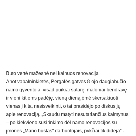
Buto vertė mažesnė nei kainuos renovacija
Anot vabalninkietės, Pergalės gatvės 8-ojo daugiabučio
namo gyventojai visad puikiai sutarę, maloniai bendravę
ir vieni kitiems padėję, vieną dieną ėmė skersakiuoti
vienas į kitą, nesisveikinti, o tai prasidėjo po diskusijų
apie renovaciją. „Skaudu matyti nesutariančius kaimynus
– po kiekvieno susirinkimo dėl namo renovacijos su
įmonės „Mano būstas“ darbuotojais, pykčiai tik didėja“,-