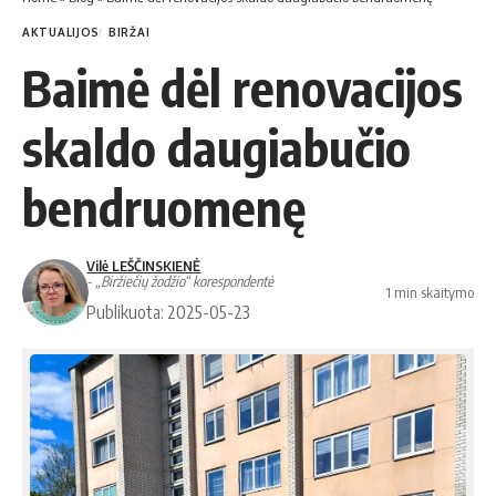
AKTUALIJOS
BIRŽAI
Baimė dėl renovacijos
skaldo daugiabučio
bendruomenę
Vilė LEŠČINSKIENĖ
- „Biržiečių žodžio“ korespondentė
1 min skaitymo
Publikuota: 2025-05-23