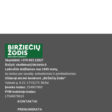
Skambinti: +370 603 22827
Rašyti: skelbimai@birzietis.lt
Laikraštis leidžiamas nuo 1945 metų,
du kartus per savaitę: antradieniais ir penktadieniais.
Uždaroji akcinė bendrovė „Biržiečių žodis“
Vytauto g. 8-22, LT-41174. Biržai
Įmonės kodas:
254807960
PVM mokėtojo kodas:
LT548079610
KONTAKTAI
PRENUMERATA