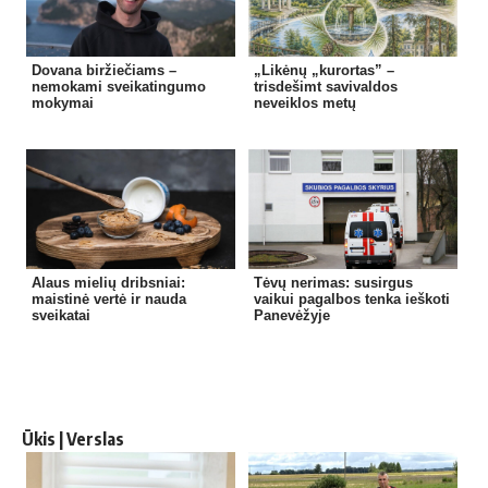
Dovana biržiečiams –
„Likėnų „kurortas” –
nemokami sveikatingumo
trisdešimt savivaldos
mokymai
neveiklos metų
Alaus mielių dribsniai:
Tėvų nerimas: susirgus
maistinė vertė ir nauda
vaikui pagalbos tenka ieškoti
sveikatai
Panevėžyje
Ūkis | Verslas