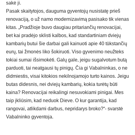
sakė ji.
Pasak skaitytojos, dauguma gyventojų nusistatę prieš
renovaciją, o už namo modernizavimą pasisako tik vienas
kitas. „Pradžioje buvo daugiau pritariančių renovacijai,
bet kai pradėjo sklisti kalbos, kad standartiniam dviejų
kambarių butui šie darbai gali kainuoti apie 40 tūkstančių
eurų, tai žmonės liko šokiruoti. Viso gyvenimo neužteks
tokiai sumai išsimokėti. Galų gale, jeigu sugalvotum butą
parduoti, tai neatgausi tų pinigų. Čia gi Vabalninkas, o ne
didmiestis, visai kitokios nekilnojamojo turto kainos. Jeigu
butas didesnis, nei dviejų kambarių, kokia turėtų būti
kaina? Renovacijai reikalingi nesuvokiami pinigai. Mes
taip įkliūsim, kad neduok Dieve. O kur garantija, kad
rangovai, atlikdami darbus, nepridarys broko?“- svarstė
Vabalninko gyventoja.