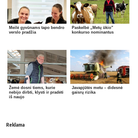
Meilė gyvūnams tapo bendro
Paskelbė „Metų ūkio”
verslo pradžia
konkurso nominantus
Žemė dosni tiems, kurie
Javapjūtės metu – didesnė
nebijo dirbti, klysti ir pradėti
gaisrų rizika
iš naujo
Reklama