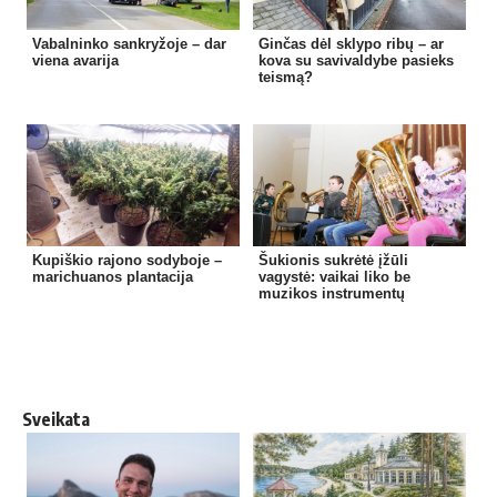
Vabalninko sankryžoje – dar
Ginčas dėl sklypo ribų – ar
viena avarija
kova su savivaldybe pasieks
teismą?
Kupiškio rajono sodyboje –
Šukionis sukrėtė įžūli
marichuanos plantacija
vagystė: vaikai liko be
muzikos instrumentų
Sveikata