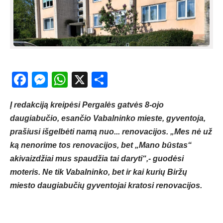
Facebook
Messenger
WhatsApp
X
Share
Į redakciją kreipėsi Pergalės gatvės 8-ojo
daugiabučio, esančio Vabalninko mieste, gyventoja,
prašiusi išgelbėti namą nuo... renovacijos. „Mes nė už
ką nenorime tos renovacijos, bet „Mano būstas“
akivaizdžiai mus spaudžia tai daryti“,- guodėsi
moteris. Ne tik Vabalninko, bet ir kai kurių Biržų
miesto daugiabučių gyventojai kratosi renovacijos.