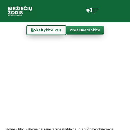
Skaitykite PDF
Prenumeruokite
Home
»
Blog
»
Baimė dėl renovacijos skaldo daugiabučio bendruomenę