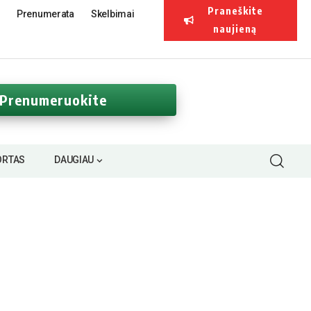
Praneškite
Prenumerata
Skelbimai
naujieną
Prenumeruokite
ORTAS
DAUGIAU