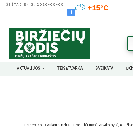
ŠEŠTADIENIS, 2026-08-08
+15°C
AKTUALIJOS
TEISĖTVARKA
SVEIKATA
ŪKI
Home
»
Blog
»
Aukoti senelių gerovei – būtinybė, atsakomybė, o kažk