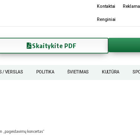
Kontaktai
Reklama
Renginiai
Skaitykite PDF
S / VERSLAS
POLITIKA
ŠVIETIMAS
KULTŪRA
SP
am „pageidavimų koncertas“