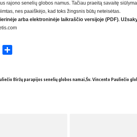
ius rajono senelių globos namus. Tačiau praeitą savaitę siūlyma
imtas, nes paaiškėjo, kad toks žingsnis būtų neteisėtas.
ierinėje arba elektroninėje laikraščio versijoje (PDF). Užsaky
etis.com
ok
enger
atsApp
X
Share
uliečio Biržų parapijos senelių globos namai
Šv. Vincento Pauliečio gl