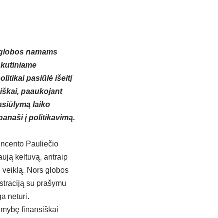
ų globos namams
askutiniame
itikai pasiūlė išeitį
iškai, paaukojant
pasiūlymą laiko
 panaši į politikavimą.
incento Pauliečio
ują keltuvą, antraip
ti veiklą. Nors globos
istraciją su prašymu
ga neturi.
imybę finansiškai