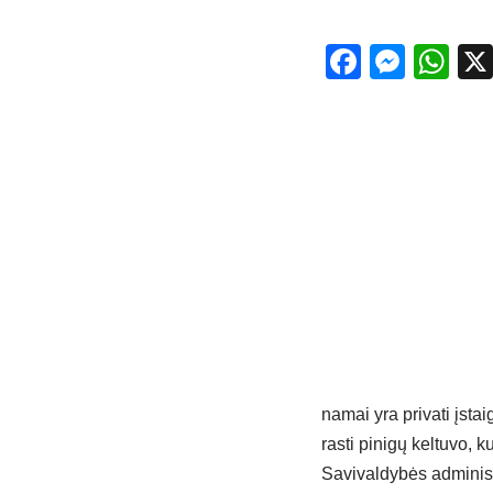
Facebo
Mess
Wh
namai yra privati įsta
rasti pinigų keltuvo, ku
Savivaldybės administ