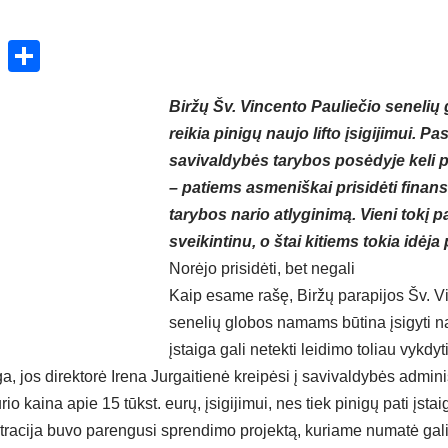
ok
enger
atsApp
X
Share
Biržų Šv. Vincento Pauliečio seneli
reikia pinigų naujo lifto įsigijimui. P
savivaldybės tarybos posėdyje keli pol
– patiems asmeniškai prisidėti finans
tarybos nario atlyginimą. Vieni tokį 
sveikintinu, o štai kitiems tokia idėja
Norėjo prisidėti, bet negali
Kaip esame rašę, Biržų parapijos Šv. V
senelių globos namams būtina įsigyti na
įstaiga gali netekti leidimo toliau vykdy
iga, jos direktorė Irena Jurgaitienė kreipėsi į savivaldybės admin
rio kaina apie 15 tūkst. eurų, įsigijimui, nes tiek pinigų pati įstai
racija buvo parengusi sprendimo projektą, kuriame numatė gal