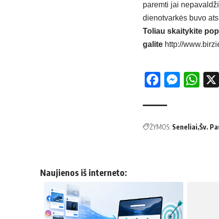
paremti jai nepavaldž
dienotvarkės buvo atsi
Toliau skaitykite pop
galite
http://www.birzi
Facebo
Mess
Wh
ŽYMOS:
Seneliai
Šv. Pa
Naujienos iš interneto: