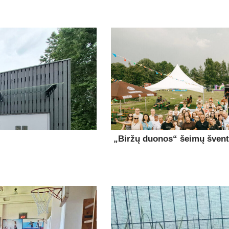
„Biržų duonos“ šeimų šventė