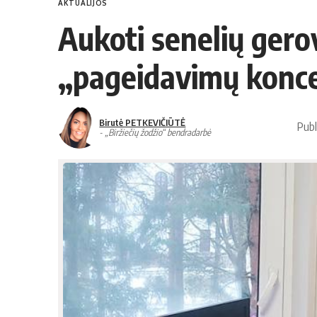
AKTUALIJOS
Aukoti senelių gero
„pageidavimų konc
Birutė PETKEVIČIŪTĖ
Pub
- „Biržiečių žodžio“ bendradarbė