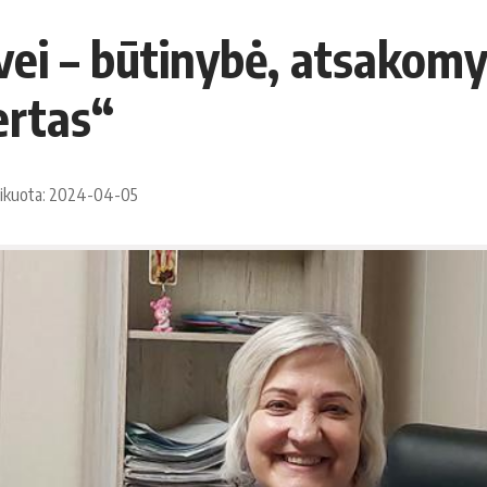
vei – būtinybė, atsakom
ertas“
likuota: 2024-04-05