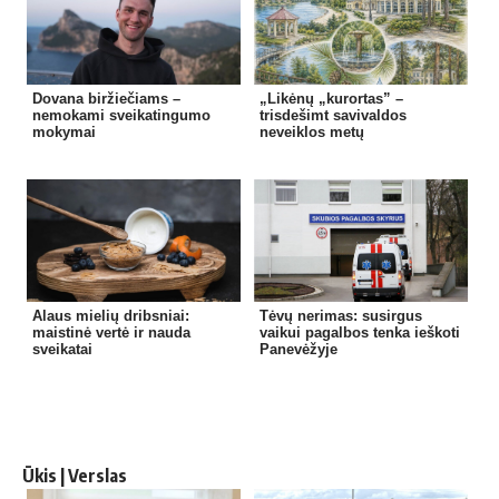
Dovana biržiečiams –
„Likėnų „kurortas” –
nemokami sveikatingumo
trisdešimt savivaldos
mokymai
neveiklos metų
Alaus mielių dribsniai:
Tėvų nerimas: susirgus
maistinė vertė ir nauda
vaikui pagalbos tenka ieškoti
sveikatai
Panevėžyje
Ūkis | Verslas