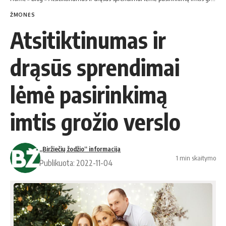
ŽMONĖS
Atsitiktinumas ir
drąsūs sprendimai
lėmė pasirinkimą
imtis grožio verslo
„Biržiečių žodžio“ informacija
1 min skaitymo
Publikuota: 2022-11-04