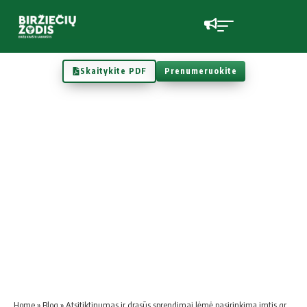
Skaitykite PDF
Prenumeruokite
Home
»
Blog
»
Atsitiktinumas ir drąsūs sprendimai lėmė pasirinkimą imtis grožio verslo