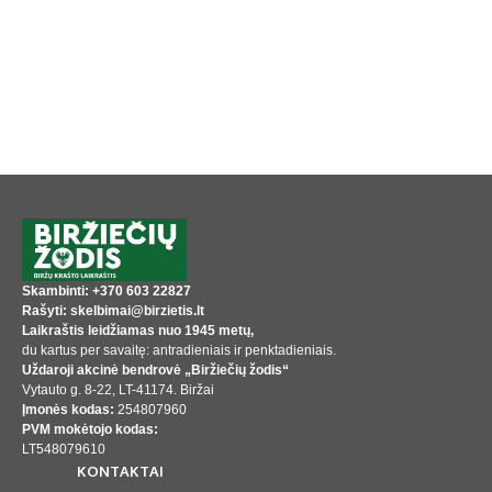
Skambinti: +370 603 22827
Rašyti: skelbimai@birzietis.lt
Laikraštis leidžiamas nuo 1945 metų,
du kartus per savaitę: antradieniais ir penktadieniais.
Uždaroji akcinė bendrovė „Biržiečių žodis“
Vytauto g. 8-22, LT-41174. Biržai
Įmonės kodas:
254807960
PVM mokėtojo kodas:
LT548079610
KONTAKTAI