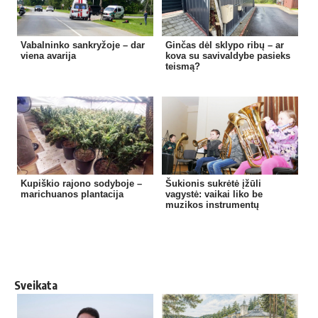
Vabalninko sankryžoje – dar
Ginčas dėl sklypo ribų – ar
viena avarija
kova su savivaldybe pasieks
teismą?
Kupiškio rajono sodyboje –
Šukionis sukrėtė įžūli
marichuanos plantacija
vagystė: vaikai liko be
muzikos instrumentų
Sveikata