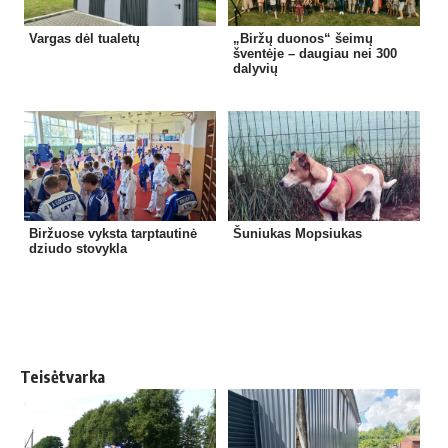
Vargas dėl tualetų
„Biržų duonos“ šeimų
šventėje – daugiau nei 300
dalyvių
Biržuose vyksta tarptautinė
Šuniukas Mopsiukas
dziudo stovykla
Teisėtvarka