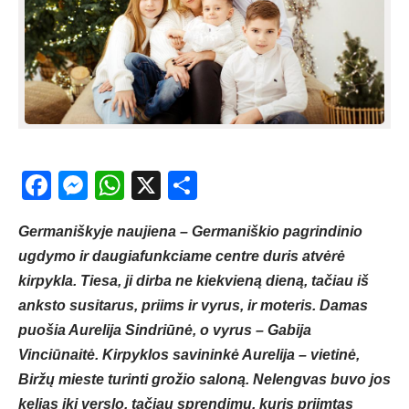
Facebook
Messenger
WhatsApp
X
Share
Germaniškyje naujiena – Germaniškio pagrindinio
ugdymo ir daugiafunkciame centre duris atvėrė
kirpykla. Tiesa, ji dirba ne kiekvieną dieną, tačiau iš
anksto susitarus, priims ir vyrus, ir moteris. Damas
puošia Aurelija Sindriūnė, o vyrus – Gabija
Vinciūnaitė. Kirpyklos savininkė Aurelija – vietinė,
Biržų mieste turinti grožio saloną. Nelengvas buvo jos
kelias iki verslo, tačiau sprendimu, kuris priimtas