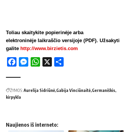
Toliau skaitykite popierinėje arba
elektroninėje laikraščio versijoje (PDF). Užsakyti
galite
http://www.birzietis.com
Facebook
Messenger
WhatsApp
X
Share
ŽYMOS:
Aurelija Sidriūnė
Gabija Vinciūnaitė
Germaniškis
kirpykla
Naujienos iš interneto: