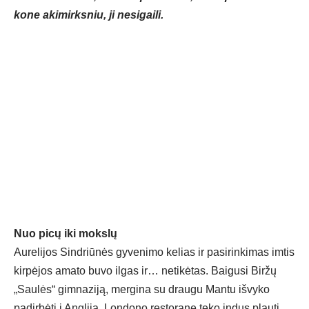
kone akimirksniu, ji nesigaili.
Nuo picų iki mokslų
Aurelijos Sindriūnės gyvenimo kelias ir pasirinkimas imtis
kirpėjos amato buvo ilgas ir… netikėtas. Baigusi Biržų
„Saulės“ gimnaziją, mergina su draugu Mantu išvyko
padirbėti į Angliją. Londono restorane teko indus plauti,