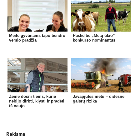
Meilė gyvūnams tapo bendro
Paskelbė „Metų ūkio”
verslo pradžia
konkurso nominantus
Žemė dosni tiems, kurie
Javapjūtės metu – didesnė
nebijo dirbti, klysti ir pradėti
gaisrų rizika
iš naujo
Reklama