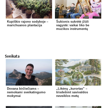
Kupiškio rajono sodyboje –
Šukionis sukrėtė įžūli
marichuanos plantacija
vagystė: vaikai liko be
muzikos instrumentų
Sveikata
Dovana biržiečiams –
„Likėnų „kurortas” –
nemokami sveikatingumo
trisdešimt savivaldos
mokymai
neveiklos metų