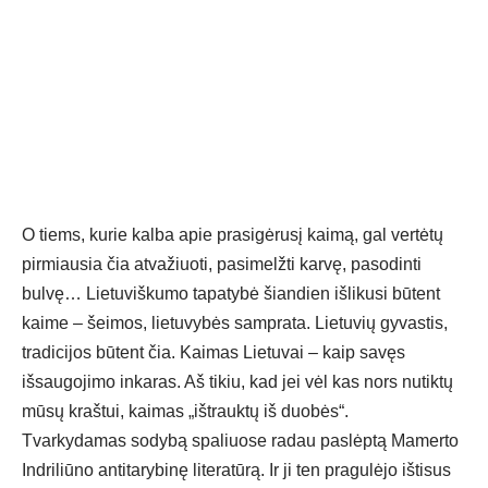
O tiems, kurie kalba apie prasigėrusį kaimą, gal vertėtų
pirmiausia čia atvažiuoti, pasimelžti karvę, pasodinti
bulvę… Lietuviškumo tapatybė šiandien išlikusi būtent
kaime – šeimos, lietuvybės samprata. Lietuvių gyvastis,
tradicijos būtent čia. Kaimas Lietuvai – kaip savęs
išsaugojimo inkaras. Aš tikiu, kad jei vėl kas nors nutiktų
mūsų kraštui, kaimas „ištrauktų iš duobės“.
Tvarkydamas sodybą spaliuose radau paslėptą Mamerto
Indriliūno antitarybinę literatūrą. Ir ji ten pragulėjo ištisus