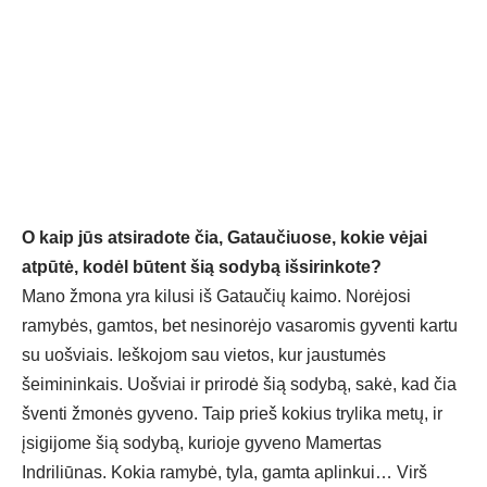
O kaip jūs atsiradote čia, Gataučiuose, kokie vėjai
atpūtė, kodėl būtent šią sodybą išsirinkote?
Mano žmona yra kilusi iš Gataučių kaimo. Norėjosi
ramybės, gamtos, bet nesinorėjo vasaromis gyventi kartu
su uošviais. Ieškojom sau vietos, kur jaustumės
šeimininkais. Uošviai ir prirodė šią sodybą, sakė, kad čia
šventi žmonės gyveno. Taip prieš kokius trylika metų, ir
įsigijome šią sodybą, kurioje gyveno Mamertas
Indriliūnas. Kokia ramybė, tyla, gamta aplinkui… Virš