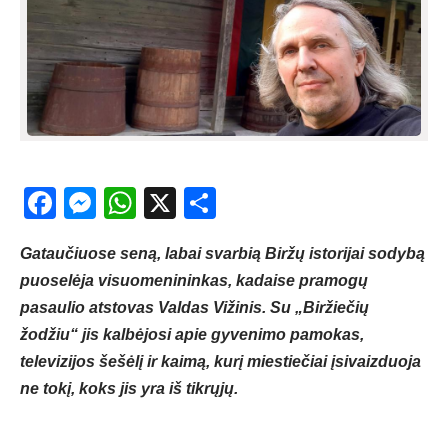
Facebook
Messenger
WhatsApp
X
Share
Gataučiuose seną, labai svarbią Biržų istorijai sodybą
puoselėja visuomenininkas, kadaise pramogų
pasaulio atstovas Valdas Vižinis. Su „Biržiečių
žodžiu“ jis kalbėjosi apie gyvenimo pamokas,
televizijos šešėlį ir kaimą, kurį miestiečiai įsivaizduoja
ne tokį, koks jis yra iš tikrųjų.