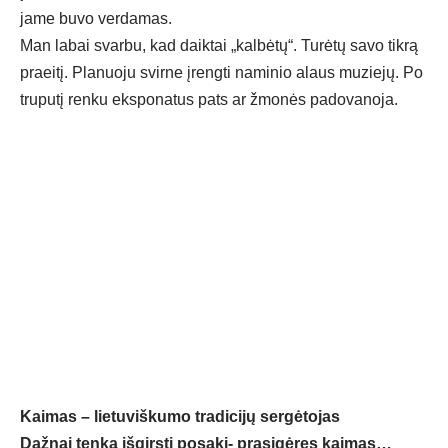
jame buvo verdamas.
Man labai svarbu, kad daiktai „kalbėtų“. Turėtų savo tikrą
praeitį. Planuoju svirne įrengti naminio alaus muziejų. Po
truputį renku eksponatus pats ar žmonės padovanoja.
Kaimas – lietuviškumo tradicijų sergėtojas
Dažnai tenka išgirsti posakį- prasigėręs kaimas…