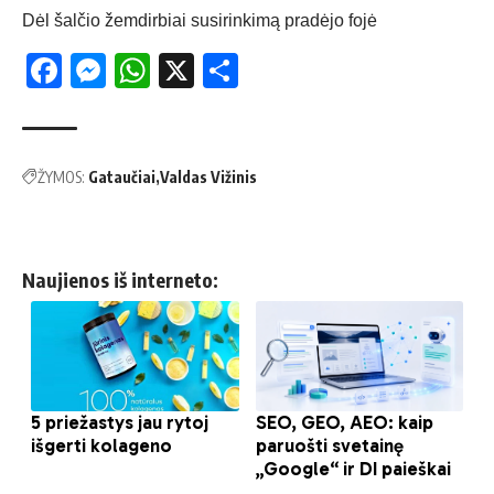
Dėl šalčio žemdirbiai susirinkimą pradėjo fojė
Facebook
Messenger
WhatsApp
X
Share
ŽYMOS:
Gataučiai
Valdas Vižinis
Naujienos iš interneto: