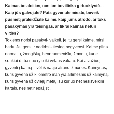
Kaimas be ateities, nes ten beviltiška girtuoklystė…
Kaip jūs galvojate? Pats gyvenate mieste, beveik
pusmetį praleidžiate kaime, kaip jums atrodo, ar toks
pasakymas yra teisingas, ar tikrai kaimas neturi
vilties?
Tokiems norisi pasakyti- vaikeli, jei tu gersi kaime, mirsi
badu. Jei gersi ir nedirbsi- tiesiog negyvensi. Kaime pilna
normalių, žmogiškų, bendruomeniškų žmonių, kurie
sunkiai dirba nuo ryto iki vėlaus vakaro. Kai atvažiuoji
gyventi į kaimą – vėl iš naujo atrandi žmones. Kaimynas,
kuris gyvena už kilometro man yra artimesnis už kaimyną,
kuris gyvena už dviejų metrų, su kuriuo net nesisveikini
kartais, nes net nepažįsti.