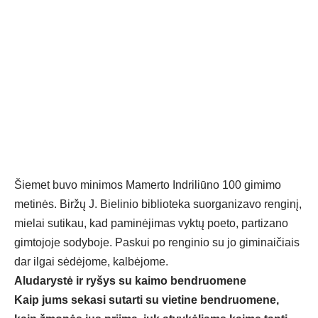
Šiemet buvo minimos Mamerto Indriliūno 100 gimimo
metinės. Biržų J. Bielinio biblioteka suorganizavo renginį,
mielai sutikau, kad paminėjimas vyktų poeto, partizano
gimtojoje sodyboje. Paskui po renginio su jo giminaičiais
dar ilgai sėdėjome, kalbėjome.
Aludarystė ir ryšys su kaimo bendruomene
Kaip jums sekasi sutarti su vietine bendruomene,