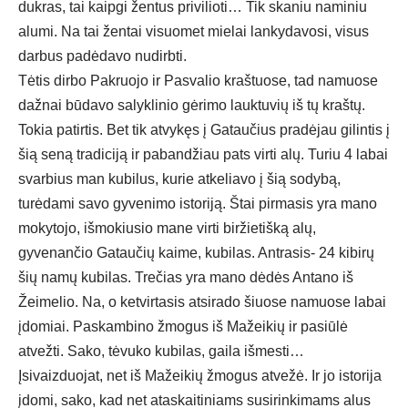
dukras, tai kaipgi žentus privilioti… Tik skaniu naminiu
alumi. Na tai žentai visuomet mielai lankydavosi, visus
darbus padėdavo nudirbti.
Tėtis dirbo Pakruojo ir Pasvalio kraštuose, tad namuose
dažnai būdavo salyklinio gėrimo lauktuvių iš tų kraštų.
Tokia patirtis. Bet tik atvykęs į Gataučius pradėjau gilintis į
šią seną tradiciją ir pabandžiau pats virti alų. Turiu 4 labai
svarbius man kubilus, kurie atkeliavo į šią sodybą,
turėdami savo gyvenimo istoriją. Štai pirmasis yra mano
mokytojo, išmokiusio mane virti biržietišką alų,
gyvenančio Gataučių kaime, kubilas. Antrasis- 24 kibirų
šių namų kubilas. Trečias yra mano dėdės Antano iš
Žeimelio. Na, o ketvirtasis atsirado šiuose namuose labai
įdomiai. Paskambino žmogus iš Mažeikių ir pasiūlė
atvežti. Sako, tėvuko kubilas, gaila išmesti…
Įsivaizduojat, net iš Mažeikių žmogus atvežė. Ir jo istorija
įdomi, sako, kad net ataskaitiniams susirinkimams alus