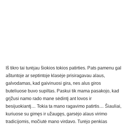
Iš tikro tai turėjau šiokios tokios patirties. Pats pamenu gal
aštuntoje ar septintoje klasėje prisiragavau alaus,
galvodamas, kad gaivinuosi gira, nes alus giros
buteliuose buvo supiltas. Paskui tik mama pasakojo, kad
grįžusi namo rado mane sėdintį ant lovos ir
besijuokiantį… Tokia ta mano ragavimo patirtis… Šiauliai,
kuriuose su gimęs ir užaugęs, garsėjo alaus virimo
tradicijomis, močiutė mano virdavo. Turėjo penkias