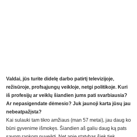
Valdai, jūs turite didelę darbo patirtį televizijoje,
režisūroje, profsąjungų veikloje, netgi politikoje. Kuri
iš profesijų ar veiklų šiandien jums pati svarbiausia?
Ar nepasigendate dėmesio? Juk jaunoji karta jūsų jau
nebeatpažįsta?
Kai sulauki tam tikro amžiaus (man 57 metai), jau daug ko
būni gyvenime išmokęs. Šiandien aš galiu daug ką pats
savom rankom nuveikti. Net apie statybas šiek tiek