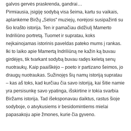
galvos gervės praskrenda, gandrai…
Pirmiausia, įsigiję sodybą visa šeima, kartu su vaikais,
aplankėme Biržų „Sėlos“ muziejų, norėjosi susipažinti su
šio krašto istorija. Ten ir pamačiau didžiulį Mamerto
Indriliūno portretą. Tuomet ir supratau, koks
neįkainojamas istorinis paveldas pateko mums į rankas.
Iki to laiko apie Mamertą Indriliūną ne kažin ką buvau
girdėjęs, tik tvarkant sodybą buvau radęs keletą senų
nuotraukų. Kaip paaiškėjo – poeto ir partizano šeimos, jo
draugų nuotraukas. Sužinojęs šių namų istoriją supratau
– kas aš toks, kad kurčiau čia savo istoriją, kai šitie namie
yra persisunkę savo ypatinga, išskirtine ir tokia svarbia
Biržams istorija. Tad išeksponavau daiktus, rastus šioje
sodyboje, o atvykusiems ir besidomintiems mielai
papasakoju apie žmones, kurie čia gyveno.