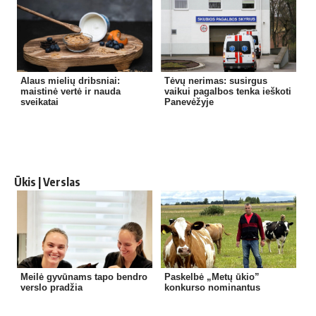
Alaus mielių dribsniai:
Tėvų nerimas: susirgus
maistinė vertė ir nauda
vaikui pagalbos tenka ieškoti
sveikatai
Panevėžyje
Ūkis | Verslas
Meilė gyvūnams tapo bendro
Paskelbė „Metų ūkio”
verslo pradžia
konkurso nominantus