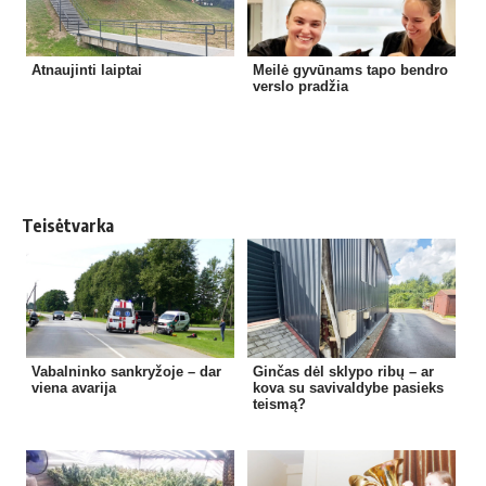
Atnaujinti laiptai
Meilė gyvūnams tapo bendro
verslo pradžia
Teisėtvarka
Vabalninko sankryžoje – dar
Ginčas dėl sklypo ribų – ar
viena avarija
kova su savivaldybe pasieks
teismą?