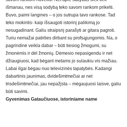
išmanau, nes visą sodybą teko savom rankom prikelti.
Buvo, paimi langines – o jos sutrupa tavo rankose. Tad
teko mokintis- kaip išsaugoti istorinį palikimą jo
nesugadinant. Galiu straipsnį parašyti ar gitara pagroti.
Turiu nemažai patirties dirbant su profsąjungomis. Na, o
pagrindinė veikla dabar – būti tiesiog žmogumi, su
žmonėmis ir dėl žmonių. Dėmesio nepasigendu ir net
džiaugiuosi, kad bėgant metams jo sulaukiu vis mažiau.
Labai ilgai bėgau nuo televizinės tapatybės. Kadangi
dabartinis jaunimas, dvidešimtmečiai ar net
trisdešimtmečiai, jau nepažįsta – mėgaujuosi laisve, galiu
būti savimi.
Gyvenimas Gataučiuose, istoriniame name