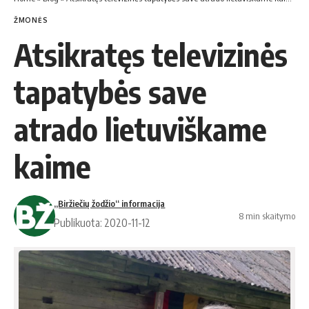
ŽMONĖS
Atsikratęs televizinės
tapatybės save
atrado lietuviškame
kaime
„Biržiečių žodžio“ informacija
8 min skaitymo
Publikuota: 2020-11-12