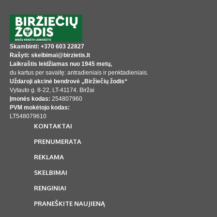
Skambinti: +370 603 22827
Rašyti: skelbimai@birzietis.lt
Laikraštis leidžiamas nuo 1945 metų,
du kartus per savaitę: antradieniais ir penktadieniais.
Uždaroji akcinė bendrovė „Biržiečių žodis“
Vytauto g. 8-22, LT-41174. Biržai
Įmonės kodas:
254807960
PVM mokėtojo kodas:
LT548079610
KONTAKTAI
PRENUMERATA
REKLAMA
SKELBIMAI
RENGINIAI
PRANEŠKITE NAUJIENĄ