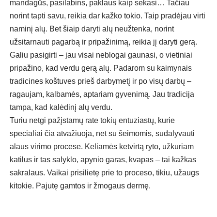
mandagūs, pasilabins, paklaus kaip sekasi… Tačiau
norint tapti savu, reikia dar kažko tokio. Taip pradėjau virti
naminį alų. Bet šiaip daryti alų neužtenka, norint
užsitarnauti pagarbą ir pripažinimą, reikia jį daryti gerą.
Galiu pasigirti – jau visai neblogai gaunasi, o vietiniai
pripažino, kad verdu gerą alų. Padarom su kaimynais
tradicines koštuves prieš darbymetį ir po visų darbų –
ragaujam, kalbamės, aptariam gyvenimą. Jau tradicija
tampa, kad kalėdinį alų verdu.
Turiu netgi pažįstamų rate tokių entuziastų, kurie
specialiai čia atvažiuoja, net su šeimomis, sudalyvauti
alaus virimo procese. Keliamės ketvirtą ryto, užkuriam
katilus ir tas salyklo, apynio garas, kvapas – tai kažkas
sakralaus. Vaikai prisilietę prie to proceso, tikiu, užaugs
kitokie. Pajutę gamtos ir žmogaus dermę.