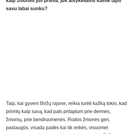
kaip žmonės jus priima, juk atvykėliams kaime tapti
savu labai sunku?
Taip, kai gyveni Biržų rajone, reikia turėti kažką tokio, kad
priimtų kaip savą, kad pats pritaptum prie dermės,
žmonių, prie bendruomenės. Rodos žmonės geri,
paslaugūs, visada padės kai tik reikės, visuomet