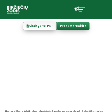
Skaitykite PDF
Prenumeruokite
Home
»
Blog
»
Atsikratęs televizinės tapatybės save atrado lietuviškame kaime