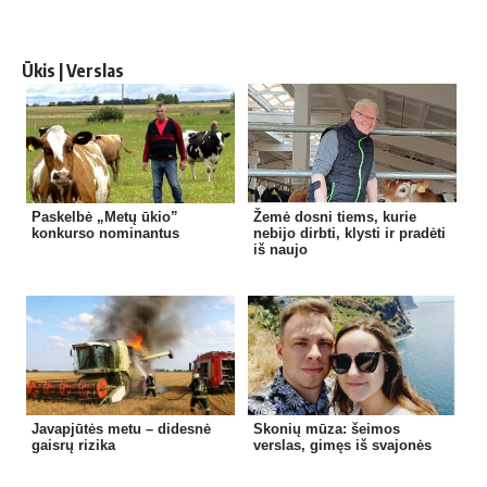
Ūkis | Verslas
Paskelbė „Metų ūkio”
Žemė dosni tiems, kurie
konkurso nominantus
nebijo dirbti, klysti ir pradėti
iš naujo
Javapjūtės metu – didesnė
Skonių mūza: šeimos
gaisrų rizika
verslas, gimęs iš svajonės