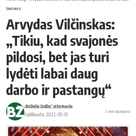
ŽMONĖS
Arvydas Vilčinskas:
„Tikiu, kad svajonės
pildosi, bet jas turi
lydėti labai daug
darbo ir pastangų“
„Biržiečių žodžio“ informacija
2 min skaitymo
Publikuota: 2022-05-13