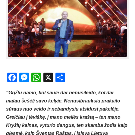
Facebook
Messenger
WhatsApp
X
Share
“Grįžtu namo, kol saulė dar nenusileido, kol dar
matau šešėlį savo kelyje. Nenusibrauksiu prakaito
sūraus nuo veido ir nebandysiu atsidust pakelėje.
Greičiau į tėviškę, į mano meilės kraštą – ten mano
Kryžių kalnas, vyturio dangus, ten skamba žodis kaip
giesmė, kaip Šventas Raštas, į laisvą Lietuvą