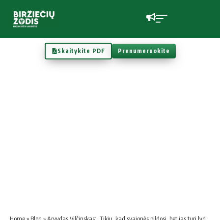
Skaitykite PDF
Prenumeruokite
Home
»
Blog
»
Arvydas Vilčinskas: „Tikiu, kad svajonės pildosi, bet jas turi lydėti labai daug darbo ir pastangų“