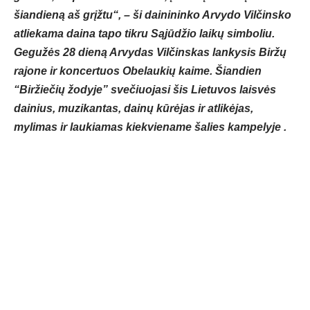
šiandieną aš grįžtu“, – ši dainininko Arvydo Vilčinsko
atliekama daina tapo tikru Sąjūdžio laikų simboliu.
Gegužės 28 dieną Arvydas Vilčinskas lankysis Biržų
rajone ir koncertuos Obelaukių kaime. Šiandien
“Biržiečių žodyje” svečiuojasi šis Lietuvos laisvės
dainius, muzikantas, dainų kūrėjas ir atlikėjas,
mylimas ir laukiamas kiekviename šalies kampelyje .