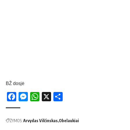
BŽ dosjė
Facebook
Messenger
WhatsApp
X
Share
ŽYMOS:
Arvydas Vilčinskas
Obelaukiai