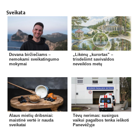
Sveikata
Dovana biržiečiams –
„Likėnų „kurortas” –
nemokami sveikatingumo
trisdešimt savivaldos
mokymai
neveiklos metų
Alaus mielių dribsniai:
Tėvų nerimas: susirgus
maistinė vertė ir nauda
vaikui pagalbos tenka ieškoti
sveikatai
Panevėžyje