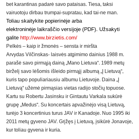
bet karantinas padarė savo pataisas. Tiesa, taksi
vairuotoju dirbau trumpai-supratau, kad tai-ne man.
Toliau skaitykite popierinėje arba
elektroninėje laikraščio versijoje (PDF). Užsakyti
galite
http://www.birzietis.com/
Pelkės – kaip ir žmonės – sensta ir miršta
Arvydas Vilčinskas- laisvės atgimimo dainius 1988 m.
parašė savo pirmąją dainą „Mano Lietuva“. 1989 metų
birželį savo lėšomis išleido pirmąjį albumą „Į Lietuvą“,
kuris tapo populiariausiu albumu Lietuvoje. Daina „Į
Lietuvą“ užėmė pirmąsias vietas radijo stočių topuose.
Kartu su Robertu Jasinsku ir Gintautu Varkala sukūrė
grupę „Medus“. Su koncertais apvažinėjo visą Lietuvą,
turėjo 3 koncertinius turus JAV ir Kanadoje. Nuo 1995 iki
2011 metų gyveno JAV. Grįžęs į Lietuvą, įsikūrė Jonavoje,
kur toliau gyvena ir kuria.