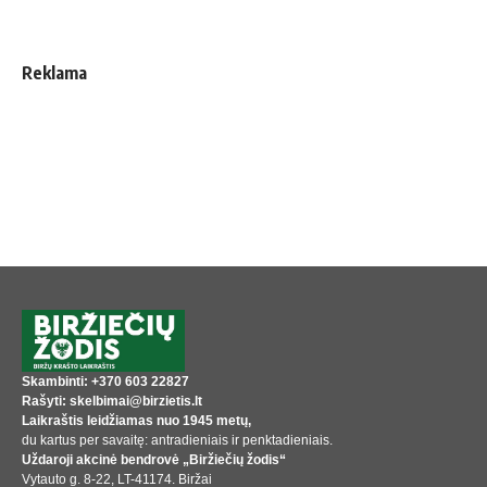
Reklama
Skambinti: +370 603 22827
Rašyti: skelbimai@birzietis.lt
Laikraštis leidžiamas nuo 1945 metų,
du kartus per savaitę: antradieniais ir penktadieniais.
Uždaroji akcinė bendrovė „Biržiečių žodis“
Vytauto g. 8-22, LT-41174. Biržai