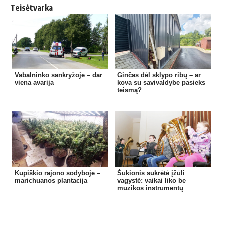
Teisėtvarka
Vabalninko sankryžoje – dar
Ginčas dėl sklypo ribų – ar
viena avarija
kova su savivaldybe pasieks
teismą?
Kupiškio rajono sodyboje –
Šukionis sukrėtė įžūli
marichuanos plantacija
vagystė: vaikai liko be
muzikos instrumentų