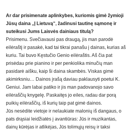
Ar dar prisimenate aplinkybes, kuriomis gimė žymioji
Jūsų daina „Į Lietuvą“, žadinusi tautinę sąmonę ir
suteikusi Jums Laisvės dainiaus titulą?
Prisimenu. Svečiavausi pas draugą, jis man parodė
eilėraštį ir pasakė, kad tai tikrai panašu į dainas, kurias aš
kuriu. Tai buvo Kęstučio Genio eilėraštis. Aš čia pat
prisėdau prie pianino ir per penkiolika minučių man
pasidarė aišku, kaip ši daina skambės. Viskas gimė
akimirksniu… Dainos įrašą daviau paklausyti poetui K.
Geniui. Jam labai patiko ir jis man padovanojo savo
eilėraščių knygelę. Paskaitęs jo eiles, radau dar porą
puikių eilėraščių, iš kurių taip pat gimė dainos.
Jūs nesėdite vietoje ir nelaukiate malonių iš dangaus, o
pats drąsiai leidžiatės į avantiūras: Jūs ir muzikantas,
dainų kūrėjas ir atlikėjas, Jūs tolimųjų reisų ir taksi