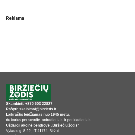
Reklama
Skambinti: +370 603 22827
Rašyti: skelbimai@birzietis.lt
Laikraštis leidžiamas nuo 1945 metų,
du kartus per savaitę: antradieniais ir penktadieniais.
Uždaroji akcinė bendrovė „Biržiečių žodis“
Vytauto g. 8-22, LT-41174. Biržai