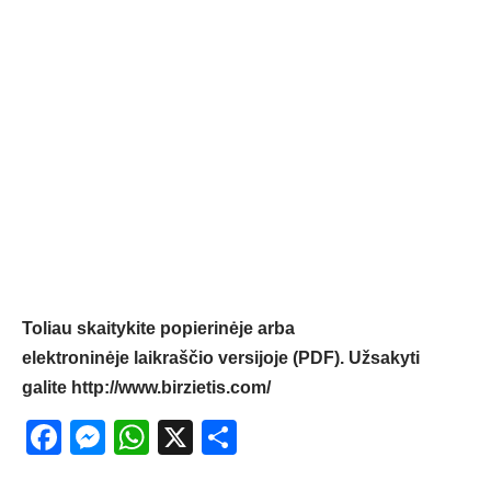
Toliau skaitykite popierinėje arba
elektroninėje laikraščio versijoje (PDF). Užsakyti
galite
http://www.birzietis.com/
Facebook
Messenger
WhatsApp
X
Share