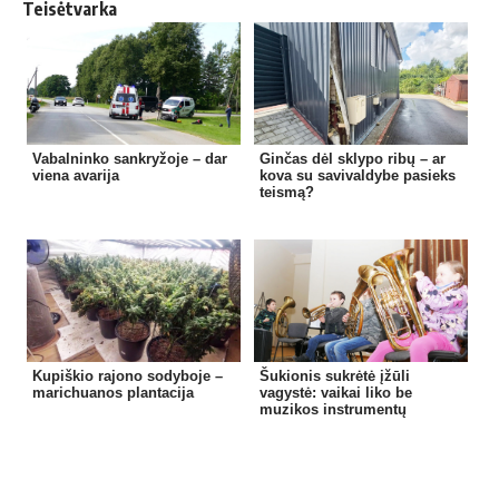
Teisėtvarka
Vabalninko sankryžoje – dar
Ginčas dėl sklypo ribų – ar
viena avarija
kova su savivaldybe pasieks
teismą?
Kupiškio rajono sodyboje –
Šukionis sukrėtė įžūli
marichuanos plantacija
vagystė: vaikai liko be
muzikos instrumentų