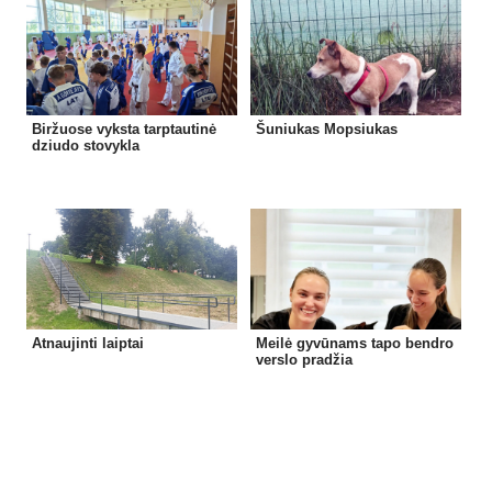
Biržuose vyksta tarptautinė
Šuniukas Mopsiukas
dziudo stovykla
Atnaujinti laiptai
Meilė gyvūnams tapo bendro
verslo pradžia