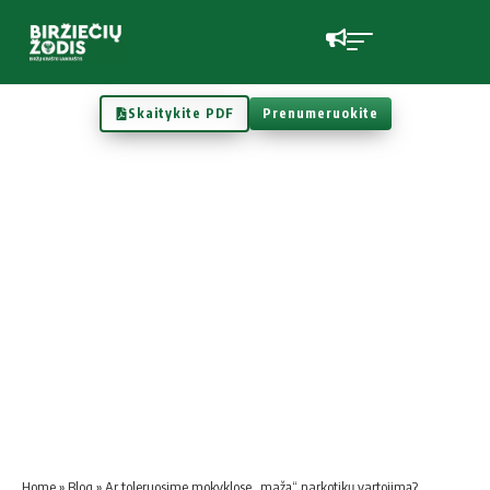
Skaitykite PDF
Prenumeruokite
Home
»
Blog
»
Ar toleruosime mokyklose „mažą“ narkotikų vartojimą?