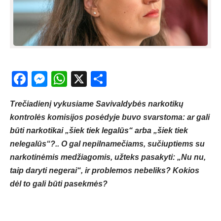
Facebook
Messenger
WhatsApp
X
Share
Trečiadienį vykusiame Savivaldybės narkotikų
kontrolės komisijos posėdyje buvo svarstoma: ar gali
būti narkotikai „šiek tiek legalūs“ arba „šiek tiek
nelegalūs“?.. O gal nepilnamečiams, sučiuptiems su
narkotinėmis medžiagomis, užteks pasakyti: „Nu nu,
taip daryti negerai“, ir problemos nebeliks? Kokios
dėl to gali būti pasekmės?