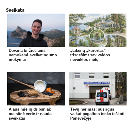
Sveikata
Dovana biržiečiams –
„Likėnų „kurortas” –
nemokami sveikatingumo
trisdešimt savivaldos
mokymai
neveiklos metų
Alaus mielių dribsniai:
Tėvų nerimas: susirgus
maistinė vertė ir nauda
vaikui pagalbos tenka ieškoti
sveikatai
Panevėžyje