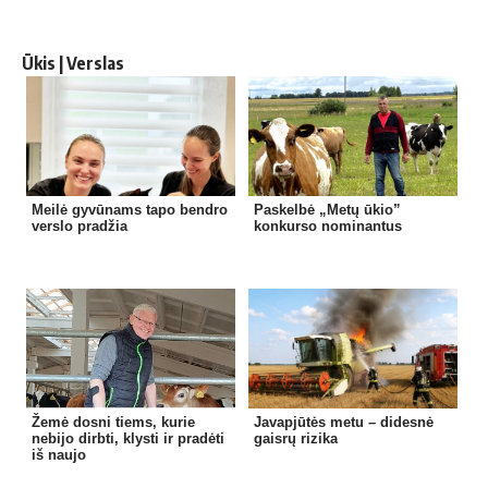
Ūkis | Verslas
Meilė gyvūnams tapo bendro
Paskelbė „Metų ūkio”
verslo pradžia
konkurso nominantus
Žemė dosni tiems, kurie
Javapjūtės metu – didesnė
nebijo dirbti, klysti ir pradėti
gaisrų rizika
iš naujo