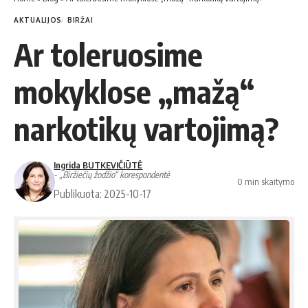
AKTUALIJOS
BIRŽAI
Ar toleruosime
mokyklose „mažą“
narkotikų vartojimą?
Ingrida BUTKEVIČIŪTĖ
- „Biržiečių žodžio“ korespondentė
0 min skaitymo
Publikuota: 2025-10-17