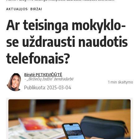
AKTUALIJOS
BIRŽAI
Ar tei­sin­ga mo­kyk­lo­
se už­draus­ti nau­do­tis
te­le­fo­nais?
Birutė PETKEVIČIŪTĖ
- „Biržiečių žodžio“ bendradarbė
1 min skaitymo
Publikuota: 2025-03-04