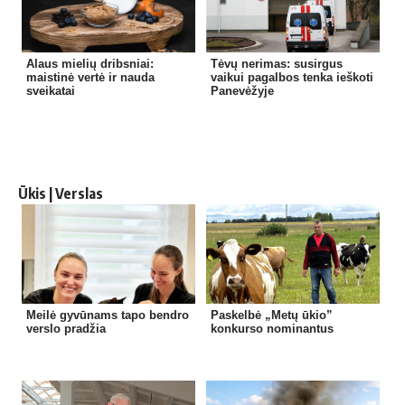
Alaus mielių dribsniai:
Tėvų nerimas: susirgus
maistinė vertė ir nauda
vaikui pagalbos tenka ieškoti
sveikatai
Panevėžyje
Ūkis | Verslas
Meilė gyvūnams tapo bendro
Paskelbė „Metų ūkio”
verslo pradžia
konkurso nominantus