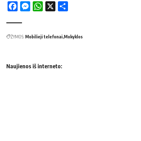
Facebook
Messenger
WhatsApp
X
Share
ŽYMOS:
Mobilieji telefonai
Mokyklos
Naujienos iš interneto: