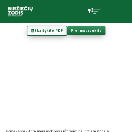
Skaitykite PDF
Prenumeruokite
Home
»
Blog
»
Ar tei­sin­ga mo­kyk­lo­se už­draus­ti nau­do­tis te­le­fo­nais?