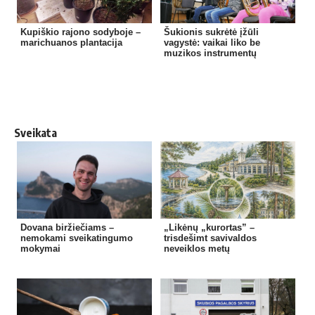
Kupiškio rajono sodyboje –
Šukionis sukrėtė įžūli
marichuanos plantacija
vagystė: vaikai liko be
muzikos instrumentų
Sveikata
Dovana biržiečiams –
„Likėnų „kurortas” –
nemokami sveikatingumo
trisdešimt savivaldos
mokymai
neveiklos metų