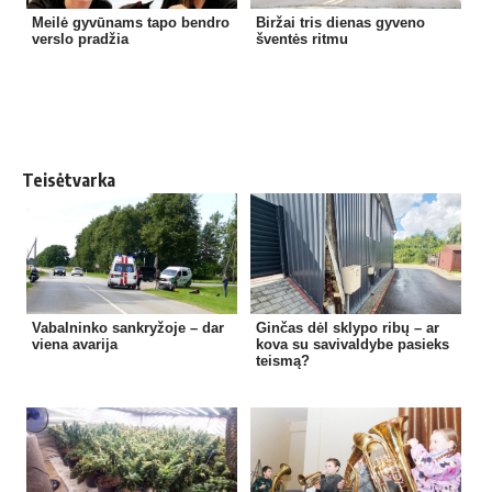
Meilė gyvūnams tapo bendro
Biržai tris dienas gyveno
verslo pradžia
šventės ritmu
Teisėtvarka
Vabalninko sankryžoje – dar
Ginčas dėl sklypo ribų – ar
viena avarija
kova su savivaldybe pasieks
teismą?