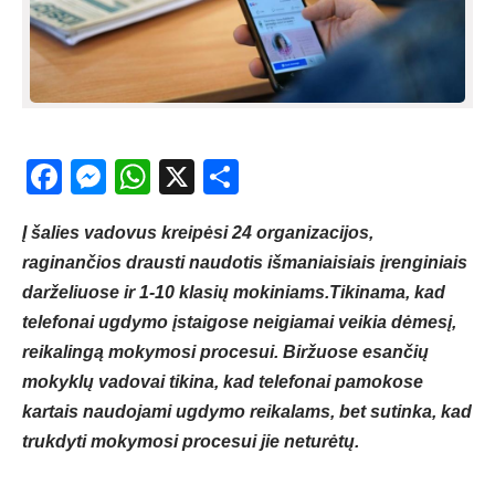
Facebook
Messenger
WhatsApp
X
Share
Į šalies vadovus kreipėsi 24 organizacijos,
raginančios drausti naudotis išmaniaisiais įrenginiais
darželiuose ir 1-10 klasių mokiniams.Tikinama, kad
telefonai ugdymo įstaigose neigiamai veikia dėmesį,
reikalingą mokymosi procesui. Biržuose esančių
mokyklų vadovai tikina, kad telefonai pamokose
kartais naudojami ugdymo reikalams, bet sutinka, kad
trukdyti mokymosi procesui jie neturėtų.