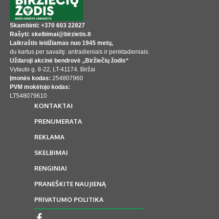
Skambinti: +370 603 22827
Rašyti: skelbimai@birzietis.lt
Laikraštis leidžiamas nuo 1945 metų,
du kartus per savaitę: antradieniais ir penktadieniais.
Uždaroji akcinė bendrovė „Biržiečių žodis“
Vytauto g. 8-22, LT-41174. Biržai
Įmonės kodas:
254807960
PVM mokėtojo kodas:
LT548079610
KONTAKTAI
PRENUMERATA
REKLAMA
SKELBIMAI
RENGINIAI
PRANEŠKITE NAUJIENĄ
PRIVATUMO POLITIKA