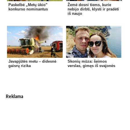
Paskelbė „Metų ūkio”
Žemė dosni tiems, kurie
konkurso nominantus
nebijo dirbti, klysti ir pradėti
iš naujo
Javapjūtės metu – didesnė
Skonių mūza: šeimos
gaisrų rizika
verslas, gimęs iš svajonės
Reklama