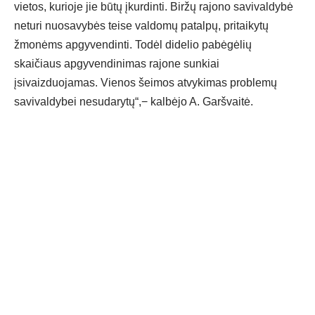
vietos, kurioje jie būtų įkurdinti. Biržų rajono savivaldybė
neturi nuosavybės teise valdomų patalpų, pritaikytų
žmonėms apgyvendinti. Todėl didelio pabėgėlių
skaičiaus apgyvendinimas rajone sunkiai
įsivaizduojamas. Vienos šeimos atvykimas problemų
savivaldybei nesudarytų“,− kalbėjo A. Garšvaitė.