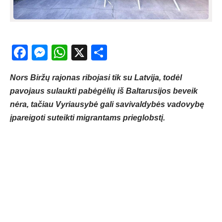
Facebook
Messenger
WhatsApp
X
Share
Nors Biržų rajonas ribojasi tik su Latvija, todėl
pavojaus sulaukti pabėgėlių iš Baltarusijos beveik
nėra, tačiau Vyriausybė gali savivaldybės vadovybę
įpareigoti suteikti migrantams prieglobstį.