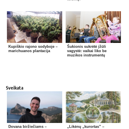
Kupiškio rajono sodyboje –
Šukionis sukrėtė įžūli
marichuanos plantacija
vagystė: vaikai liko be
muzikos instrumentų
Sveikata
Dovana biržiečiams –
„Likėnų „kurortas” –