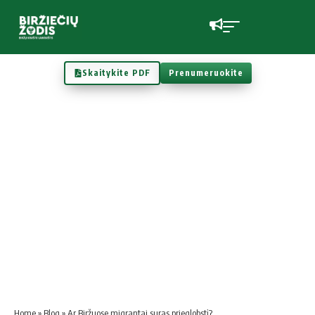
Skaitykite PDF
Prenumeruokite
Home
»
Blog
»
Ar Biržuose migrantai suras prieglobstį?