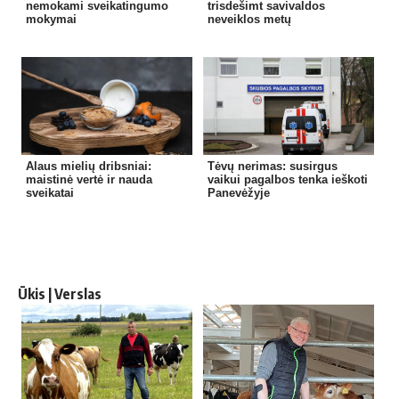
nemokami sveikatingumo
trisdešimt savivaldos
mokymai
neveiklos metų
Alaus mielių dribsniai:
Tėvų nerimas: susirgus
maistinė vertė ir nauda
vaikui pagalbos tenka ieškoti
sveikatai
Panevėžyje
Ūkis | Verslas