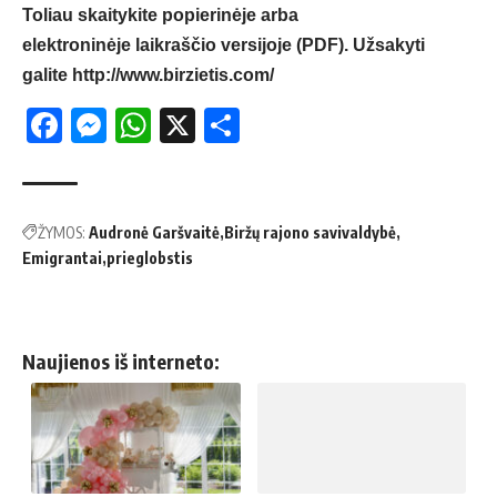
Toliau skaitykite popierinėje arba
elektroninėje laikraščio versijoje (PDF). Užsakyti
galite
http://www.birzietis.com/
Facebook
Messenger
WhatsApp
X
Share
ŽYMOS:
Audronė Garšvaitė
Biržų rajono savivaldybė
Emigrantai
prieglobstis
Naujienos iš interneto: