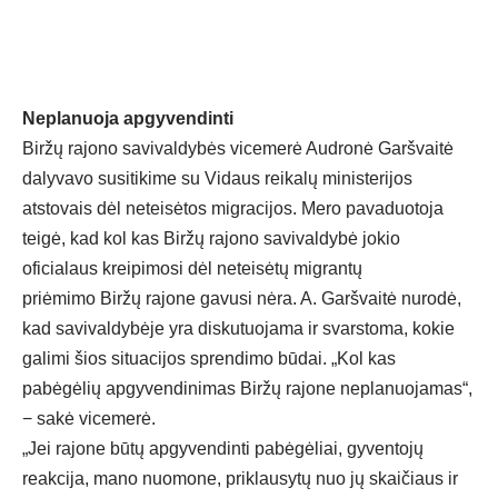
Neplanuoja apgyvendinti
Biržų rajono savivaldybės vicemerė Audronė Garšvaitė
dalyvavo susitikime su Vidaus reikalų ministerijos
atstovais dėl neteisėtos migracijos. Mero pavaduotoja
teigė, kad kol kas Biržų rajono savivaldybė jokio
oficialaus kreipimosi dėl neteisėtų migrantų
priėmimo Biržų rajone gavusi nėra. A. Garšvaitė nurodė,
kad savivaldybėje yra diskutuojama ir svarstoma, kokie
galimi šios situacijos sprendimo būdai. „Kol kas
pabėgėlių apgyvendinimas Biržų rajone neplanuojamas“,
− sakė vicemerė.
„Jei rajone būtų apgyvendinti pabėgėliai, gyventojų
reakcija, mano nuomone, priklausytų nuo jų skaičiaus ir