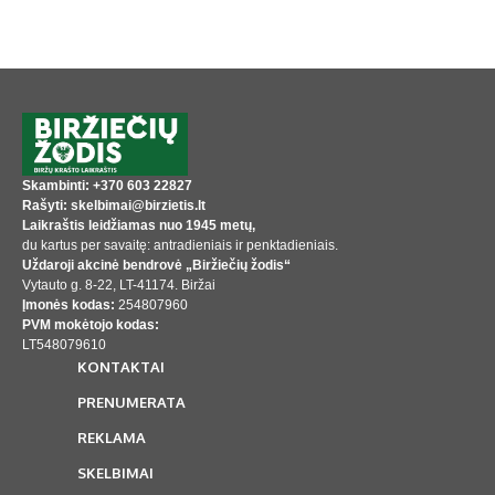
Skambinti: +370 603 22827
Rašyti: skelbimai@birzietis.lt
Laikraštis leidžiamas nuo 1945 metų,
du kartus per savaitę: antradieniais ir penktadieniais.
Uždaroji akcinė bendrovė „Biržiečių žodis“
Vytauto g. 8-22, LT-41174. Biržai
Įmonės kodas:
254807960
PVM mokėtojo kodas:
LT548079610
KONTAKTAI
PRENUMERATA
REKLAMA
SKELBIMAI