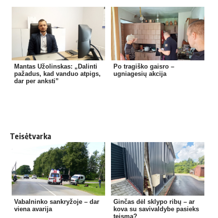
Mantas Užolinskas: „Dalinti
Po tragiško gaisro –
pažadus, kad vanduo atpigs,
ugniagesių akcija
dar per anksti”
Teisėtvarka
Vabalninko sankryžoje – dar
Ginčas dėl sklypo ribų – ar
viena avarija
kova su savivaldybe pasieks
teismą?