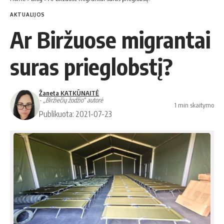
AKTUALIJOS
Ar Biržuose migrantai
suras prieglobstį?
Žaneta KATKŪNAITĖ
- „Biržiečių žodžio“ autorė
1 min skaitymo
Publikuota: 2021-07-23