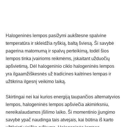
Halogeninės lempos pasižymi aukštesne spalvine
temperatūra ir skleidžia ryškią, baltą šviesą. Ši savybė
pagerina matomumą ir spalvų perteikimą, todėl šios
lempos tinka įvairioms reikmėms, įskaitant užduočių
apšvietimą. Dėl halogeninio ciklo halogeninės lempos
yra ilgaamžiškesnės už tradicines kaitrines lempas ir
užtikrina ilgesnį veikimo laiką.
Skirtingai nei kai kurios energiją taupančios alternatyvios
lempos, halogeninės lempos apšviečia akimirksniu,
nereikalaudamos įšilimo laiko. Ši momentinio įjungimo
savybė ypač naudinga tais atvejais, kai būtina iš karto