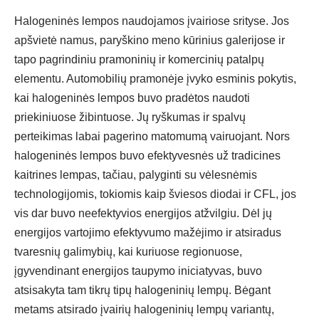
Halogeninės lempos naudojamos įvairiose srityse. Jos
apšvietė namus, paryškino meno kūrinius galerijose ir
tapo pagrindiniu pramoninių ir komercinių patalpų
elementu. Automobilių pramonėje įvyko esminis pokytis,
kai halogeninės lempos buvo pradėtos naudoti
priekiniuose žibintuose. Jų ryškumas ir spalvų
perteikimas labai pagerino matomumą vairuojant. Nors
halogeninės lempos buvo efektyvesnės už tradicines
kaitrines lempas, tačiau, palyginti su vėlesnėmis
technologijomis, tokiomis kaip šviesos diodai ir CFL, jos
vis dar buvo neefektyvios energijos atžvilgiu. Dėl jų
energijos vartojimo efektyvumo mažėjimo ir atsiradus
tvaresnių galimybių, kai kuriuose regionuose,
įgyvendinant energijos taupymo iniciatyvas, buvo
atsisakyta tam tikrų tipų halogeninių lempų. Bėgant
metams atsirado įvairių halogeninių lempų variantų,