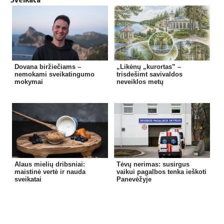
Dovana biržiečiams –
„Likėnų „kurortas” –
nemokami sveikatingumo
trisdešimt savivaldos
mokymai
neveiklos metų
Alaus mielių dribsniai:
Tėvų nerimas: susirgus
maistinė vertė ir nauda
vaikui pagalbos tenka ieškoti
sveikatai
Panevėžyje