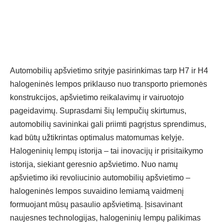
Automobilių apšvietimo srityje pasirinkimas tarp H7 ir H4
halogeninės lempos
priklauso nuo transporto priemonės
konstrukcijos, apšvietimo reikalavimų ir vairuotojo
pageidavimų. Suprasdami šių lempučių skirtumus,
automobilių savininkai gali priimti pagrįstus sprendimus,
kad būtų užtikrintas optimalus matomumas kelyje.
Halogeninių lempų istorija – tai inovacijų ir prisitaikymo
istorija, siekiant geresnio apšvietimo. Nuo namų
apšvietimo iki revoliucinio automobilių apšvietimo –
halogeninės lempos suvaidino lemiamą vaidmenį
formuojant mūsų pasaulio apšvietimą. Įsisavinant
naujesnes technologijas, halogeninių lempų palikimas