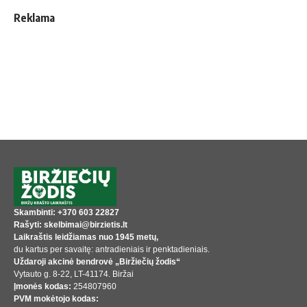
Reklama
Skambinti: +370 603 22827
Rašyti: skelbimai@birzietis.lt
Laikraštis leidžiamas nuo 1945 metų,
du kartus per savaitę: antradieniais ir penktadieniais.
Uždaroji akcinė bendrovė „Biržiečių žodis“
Vytauto g. 8-22, LT-41174. Biržai
Įmonės kodas:
254807960
PVM mokėtojo kodas: