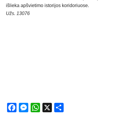
išlieka apšvietimo istorijos koridoriuose.
Užs. 13076
Facebook
Messenger
WhatsApp
X
Share