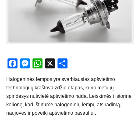
Facebook
Messenger
WhatsApp
X
Share
Halogeninės lempos yra svarbiausias apšvietimo
technologijų kraštovaizdžio etapas, kurio metu jų
spindesys nušvietė apšvietimo raidą. Leiskimės į istorinę
kelionę, kad ištirtume halogeninių lempų atsiradimą,
naujoves ir poveikį apšvietimo pasauliui.