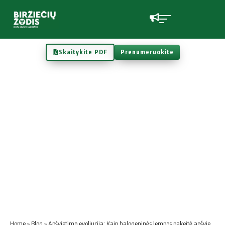
Skaitykite PDF
Prenumeruokite
Home
»
Blog
»
Apšvietimo evoliucija: Kaip halogeninės lempos pakeitė apšvietimą