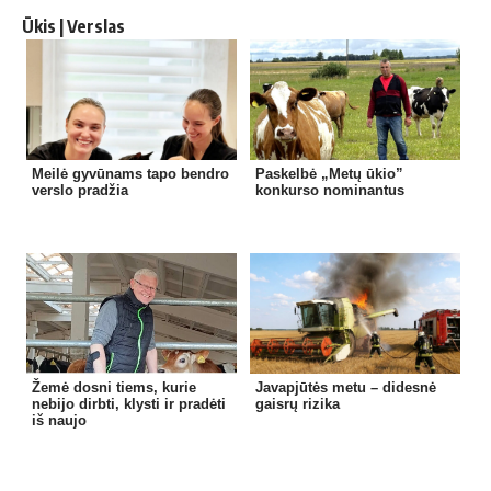
Ūkis | Verslas
Meilė gyvūnams tapo bendro
Paskelbė „Metų ūkio”
verslo pradžia
konkurso nominantus
Žemė dosni tiems, kurie
Javapjūtės metu – didesnė
nebijo dirbti, klysti ir pradėti
gaisrų rizika
iš naujo