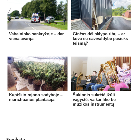
Vabalninko sankryžoje – dar
Ginčas dėl sklypo ribų – ar
viena avarija
kova su savivaldybe pasieks
teismą?
Kupiškio rajono sodyboje –
Šukionis sukrėtė įžūli
marichuanos plantacija
vagystė: vaikai liko be
muzikos instrumentų
Sveikata