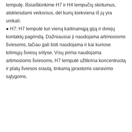
lemputę. Išsiaiškinkime H7 ir H4 lempučių skirtumus,
atskleisdami veiksnius, dėl kurių kiekviena iš jų yra
unikali.
●
H7: H7 lemputė turi vieną kaitinamąją giją ir dviejų
kontaktų pagrindą. Dažniausiai ji naudojama artimosioms
šviesoms, tačiau gali būti naudojama ir kai kuriose
tolimųjų šviesų srityse. Visų pirma naudojama
artimosioms šviesoms, H7 lemputė užtikrina koncentruotą
ir platų šviesos srautą, tinkamą įprastoms vairavimo
sąlygoms.