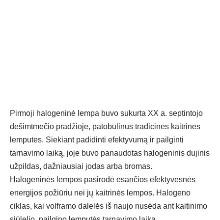
Pirmoji halogeninė lempa buvo sukurta XX a. septintojo
dešimtmečio pradžioje, patobulinus tradicines kaitrines
lemputes. Siekiant padidinti efektyvumą ir pailginti
tarnavimo laiką, joje buvo panaudotas halogeninis dujinis
užpildas, dažniausiai jodas arba bromas.
Halogeninės lempos pasirodė esančios efektyvesnės
energijos požiūriu nei jų kaitrinės lempos. Halogeno
ciklas, kai volframo dalelės iš naujo nusėda ant kaitinimo
siūlelio, pailgino lemputės tarnavimo laiką.