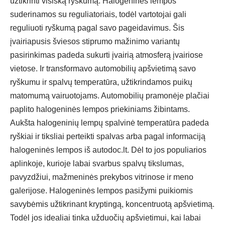
užtikrinti visišką ryškumą. Halogeninės lempos
suderinamos su reguliatoriais, todėl vartotojai gali
reguliuoti ryškumą pagal savo pageidavimus. Šis
įvairiapusis šviesos stiprumo mažinimo variantų
pasirinkimas padeda sukurti įvairią atmosferą įvairiose
vietose. Ir transformavo automobilių apšvietimą savo
ryškumu ir spalvų temperatūra, užtikrindamos puikų
matomumą vairuotojams. Automobilių pramonėje plačiai
paplito halogeninės lempos priekiniams žibintams.
Aukšta halogeninių lempų spalvinė temperatūra padeda
ryškiai ir tiksliai perteikti spalvas arba
pagal informaciją
halogeninės lempos iš autodoc.lt
. Dėl to jos populiarios
aplinkoje, kurioje labai svarbus spalvų tikslumas,
pavyzdžiui, mažmeninės prekybos vitrinose ir meno
galerijose. Halogeninės lempos pasižymi puikiomis
savybėmis užtikrinant kryptingą, koncentruotą apšvietimą.
Todėl jos idealiai tinka užduočių apšvietimui, kai labai