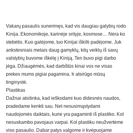
Vakarų pasaulis sunerimęs, kad vis daugiau galybių rodo
Kinija. Ekonomikoje, karinėje srityje, kosmose… Nėra ko
stebėtis. Kuo galėjome, tuo Kinijai iškilti padėjome. Juk
ankstesniais metais daug gamyklų, kitų veiklų iš savų
valstybių buvome iškėlę į Kiniją. Ten buvo pigi darbo
jėga. Džiaugėmės, kad darbštūs kinai vos ne visas
prekes mums pigiai pagamina. Ir atsirūgo mūsų
tinginystė.
Plastikas
Dažnai atsitinka, kad ieškodami kuo didesnės naudos,
pradedame kenkti sau. Net nesusimąstydami
naudojomės daiktais, kurie yra pagaminti iš plastiko. Kol
nesuskambo pavojaus varpai. Kol plastiku neužvertėme
viso pasaulio. Dabar patys valgome ir kvėpuojame