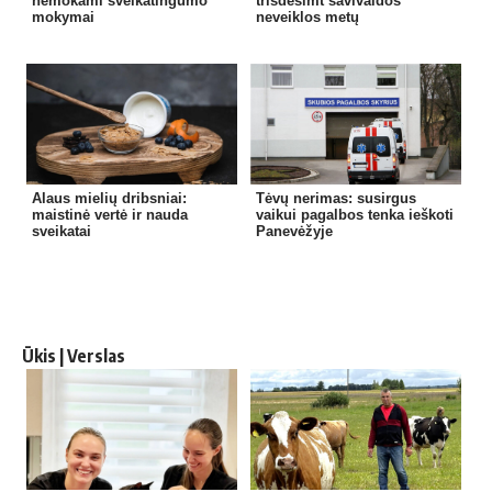
nemokami sveikatingumo
trisdešimt savivaldos
mokymai
neveiklos metų
Alaus mielių dribsniai:
Tėvų nerimas: susirgus
maistinė vertė ir nauda
vaikui pagalbos tenka ieškoti
sveikatai
Panevėžyje
Ūkis | Verslas