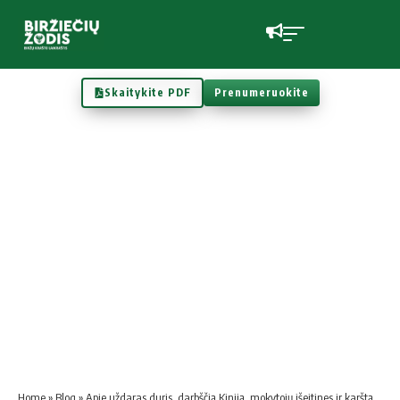
Skaitykite PDF
Prenumeruokite
Home
»
Blog
»
Apie uždaras duris, darbščią Kiniją, mokytojų išeitines ir karštą plastikinį pasaulį