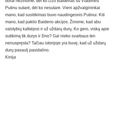
dorai nežinome, dėl ko Džo Baidenas su Vladimiru
Putinu sutarė, dėl ko nesutarė. Vieni apžvalgininkai
mano, kad susitikimas buvo naudingesnis Putinui. Kiti
mano, kad pakilo Baideno akcijos. Žinome, kad abu
valstybių kalbėjosi ir už uždarų durų. Ko gero, viską apie
sutikimą tik durys ir žino? Gal nieko svarbaus ten
nenuspręsta? Tačiau istorijoje yra buvę, kad už uždarų
durų pasaulį pasidalino.
Kinija