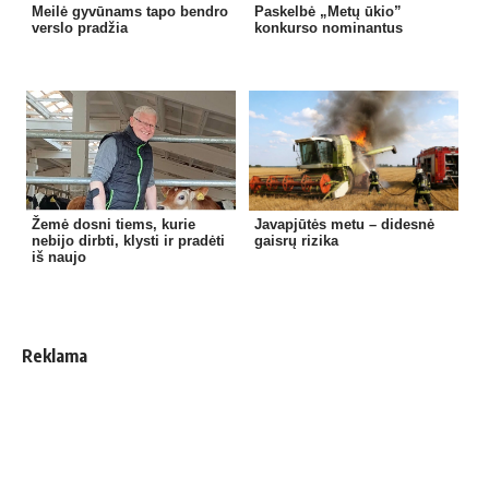
Meilė gyvūnams tapo bendro
Paskelbė „Metų ūkio”
verslo pradžia
konkurso nominantus
Žemė dosni tiems, kurie
Javapjūtės metu – didesnė
nebijo dirbti, klysti ir pradėti
gaisrų rizika
iš naujo
Reklama