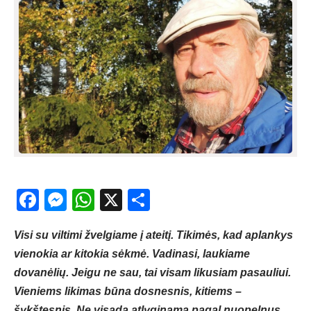
Facebook
Messenger
WhatsApp
X
Share
Visi su viltimi žvelgiame į ateitį. Tikimės, kad aplankys
vienokia ar kitokia sėkmė. Vadinasi, laukiame
dovanėlių. Jeigu ne sau, tai visam likusiam pasauliui.
Vieniems likimas būna dosnesnis, kitiems –
šykštesnis. Ne visada atlyginama pagal nuopelnus.