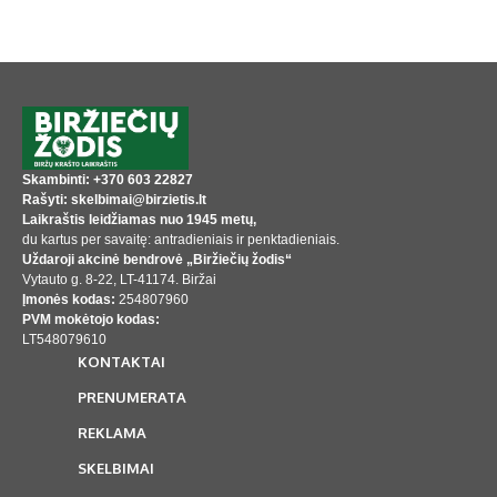
Skambinti: +370 603 22827
Rašyti: skelbimai@birzietis.lt
Laikraštis leidžiamas nuo 1945 metų,
du kartus per savaitę: antradieniais ir penktadieniais.
Uždaroji akcinė bendrovė „Biržiečių žodis“
Vytauto g. 8-22, LT-41174. Biržai
Įmonės kodas:
254807960
PVM mokėtojo kodas:
LT548079610
KONTAKTAI
PRENUMERATA
REKLAMA
SKELBIMAI