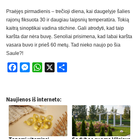
Praėjęs pirmadienis – trečioji diena, kai daugelyje šalies
rajonų fiksuota 30 ir daugiau laipsnių temperatūra. Tokią
kaitrą sinoptikai vadina stichine. Gali atrodyti, kad taip
karšta dar nėra buvę. Senoliai prisimena, kad labai karšta
vasara buvo ir prieš 60 metų. Tad nieko naujo po šia
Saule?!
Facebook
Messenger
WhatsApp
X
Share
Naujienos iš interneto: