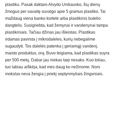
plastiku. Pasak daktaro Alvydo Unikausko, šių dienų
žmogus per savaitę suvalgo apie 5 gramus plastiko. Tai
maždaug viena banko kortelė arba plastikinis butelio
dangtelis. Susigriebta, kad žemynai ir vandenynai tampa
plastikiniais. Tačiau džinas jau išleistas. Plastikas
irdamas pavirsta į mikrodaleles, kurių nebegalime
sugaudyti. Tos dalelės patenka į geriamąjį vandenį,
maisto produktus, orą. Buvo teigiama, kad plastikas suyra
per 500 metų. Dabar jau niekas taip nesako. Kuo toliau,
tuo labiau aiškėja, kad mes daug ko nežinome. Nors
mokslas neva žengia į priekį septynmyliais žingsniais.