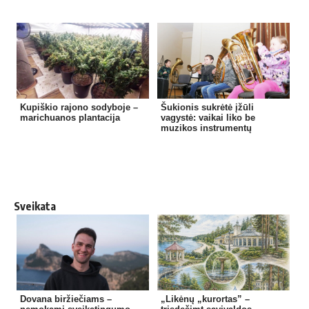
Kupiškio rajono sodyboje –
Šukionis sukrėtė įžūli
marichuanos plantacija
vagystė: vaikai liko be
muzikos instrumentų
Sveikata
Dovana biržiečiams –
„Likėnų „kurortas” –