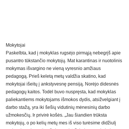
Mokytojai
Paskelbta, kad į mokyklas rugsėjo pirmąją nebegrįš apie
pusantro tūkstančio mokytojų. Mat karantinas ir nuotolinis
mokymas išvargino ne vieną vyresnio amžiaus
pedagogą. Prieš keletą metų valdžia skatino, kad
mokytojai išeitų į ankstyvesnę pensiją. Norėjo didesnės
pedagogų kaitos. Todėl buvo nuspręsta, kad mokyklas
paliekantiems mokytojams išmokos dydis, atsižvelgiant į
darbo stažą, yra iki šešių vidutinių mėnesinių darbo
užmokesčių. Ir privirė košės. „Jau šiandien trūksta
mokytojų, o po kelių metų mes iš viso turėsime didžiulį