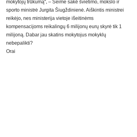
mokytojų trūkumą“, – Seime sakė švietimo, mokslo ir
sporto ministrė Jurgita Šiugždinienė. Aiškintis ministrei
reikėjo, nes ministerija vietoje išeitinėms
kompensacijoms reikalingų 6 milijonų eurų skyrė tik 1
milijoną. Dabar jau skatins mokytojus mokyklų
nebepalikti?
Orai