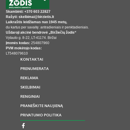
Skambinti: +370 603 22827
Rašyti: skelbimai@birzietis.lt
Laikraštis leidžiamas nuo 1945 metų,
du kartus per savaitę: antradieniais ir penktadieniais.
Uždaroji akcinė bendrovė „Biržiečių žodis“
Vytauto g. 8-22, LT-41174. Biržai
Įmonės kodas:
254807960
PVM mokėtojo kodas:
LT548079610
KONTAKTAI
PRENUMERATA
REKLAMA
SKELBIMAI
RENGINIAI
PRANEŠKITE NAUJIENĄ
PRIVATUMO POLITIKA