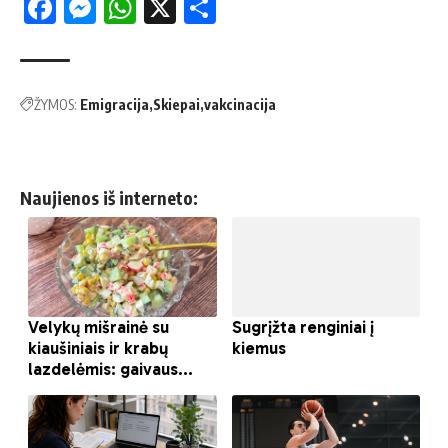
Facebook
Messenger
WhatsApp
X
Share
ŽYMOS:
Emigracija
Skiepai
vakcinacija
Naujienos iš interneto: