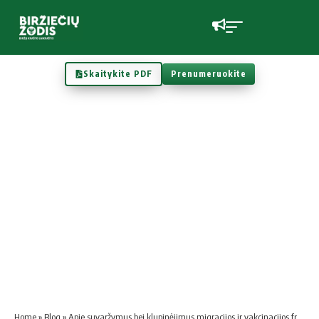
Skaitykite PDF
Prenumeruokite
Home
»
Blog
»
Apie suvaržymus bei klupinėjimus migracijos ir vakcinacijos frontuose