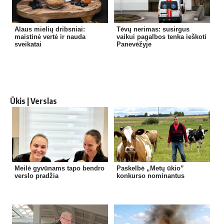
Alaus mielių dribsniai:
Tėvų nerimas: susirgus
maistinė vertė ir nauda
vaikui pagalbos tenka ieškoti
sveikatai
Panevėžyje
Ūkis | Verslas
Meilė gyvūnams tapo bendro
Paskelbė „Metų ūkio”
verslo pradžia
konkurso nominantus