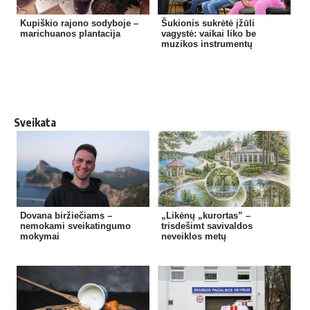
Kupiškio rajono sodyboje –
Šukionis sukrėtė įžūli
marichuanos plantacija
vagystė: vaikai liko be
muzikos instrumentų
Sveikata
Dovana biržiečiams –
„Likėnų „kurortas” –
nemokami sveikatingumo
trisdešimt savivaldos
mokymai
neveiklos metų