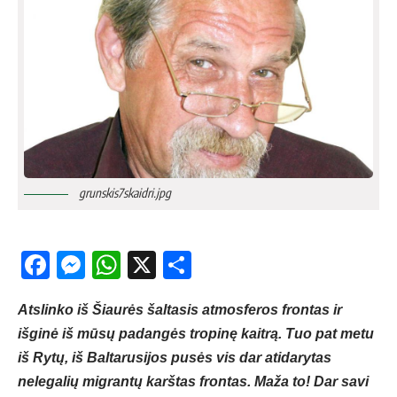
grunskis7skaidri.jpg
Facebook
Messenger
WhatsApp
X
Share
Atslinko iš Šiaurės šaltasis atmosferos frontas ir
išginė iš mūsų padangės tropinę kaitrą. Tuo pat metu
iš Rytų, iš Baltarusijos pusės vis dar atidarytas
nelegalių migrantų karštas frontas. Maža to! Dar savi