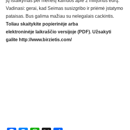
jų išlaikymas per mėnesį kainuos apie 2 milijonus eurų.
Vadinasi: gerai, kad Seimas susizgribo ir priėmė įstatymo
pataisas. Bus galima mažiau su nelegalais cackintis.
Toliau skaitykite popierinėje arba
elektroninėje laikraščio versijoje (PDF). Užsakyti
galite
http://www.birzietis.com/