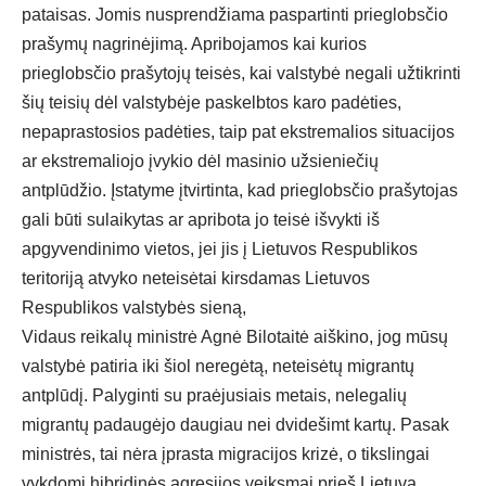
pataisas. Jomis nusprendžiama paspartinti prieglobsčio
prašymų nagrinėjimą. Apribojamos kai kurios
prieglobsčio prašytojų teisės, kai valstybė negali užtikrinti
šių teisių dėl valstybėje paskelbtos karo padėties,
nepaprastosios padėties, taip pat ekstremalios situacijos
ar ekstremaliojo įvykio dėl masinio užsieniečių
antplūdžio. Įstatyme įtvirtinta, kad prieglobsčio prašytojas
gali būti sulaikytas ar apribota jo teisė išvykti iš
apgyvendinimo vietos, jei jis į Lietuvos Respublikos
teritoriją atvyko neteisėtai kirsdamas Lietuvos
Respublikos valstybės sieną,
Vidaus reikalų ministrė Agnė Bilotaitė aiškino, jog mūsų
valstybė patiria iki šiol neregėtą, neteisėtų migrantų
antplūdį. Palyginti su praėjusiais metais, nelegalių
migrantų padaugėjo daugiau nei dvidešimt kartų. Pasak
ministrės, tai nėra įprasta migracijos krizė, o tikslingai
vykdomi hibridinės agresijos veiksmai prieš Lietuvą.