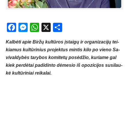
Facebook
Messenger
WhatsApp
X
Share
Kal­bė­ti apie Bir­žų kul­tū­ros įstai­gų ir or­ga­ni­za­ci­jų tei­
kia­mus kul­tū­ri­nius pro­jek­tus min­tis ki­lo po vie­no Sa­
vi­val­dy­bės ta­ry­bos ko­mi­te­tų po­sė­džio, ku­ria­me gal
kiek per­dė­tai pa­di­din­to dė­me­sio iš opo­zi­ci­jos su­si­lau­
kė kul­tū­ri­niai rei­ka­lai.