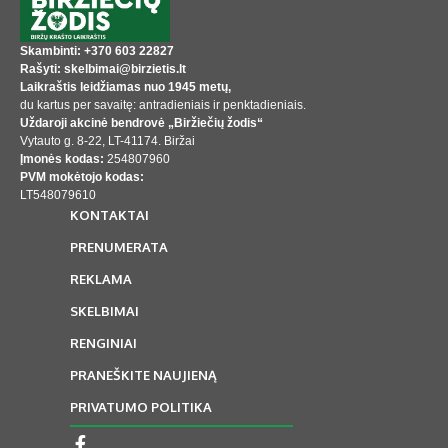
Skambinti: +370 603 22827
Rašyti: skelbimai@birzietis.lt
Laikraštis leidžiamas nuo 1945 metų,
du kartus per savaitę: antradieniais ir penktadieniais.
Uždaroji akcinė bendrovė „Biržiečių žodis“
Vytauto g. 8-22, LT-41174. Biržai
Įmonės kodas:
254807960
PVM mokėtojo kodas:
LT548079610
KONTAKTAI
PRENUMERATA
REKLAMA
SKELBIMAI
RENGINIAI
PRANEŠKITE NAUJIENĄ
PRIVATUMO POLITIKA