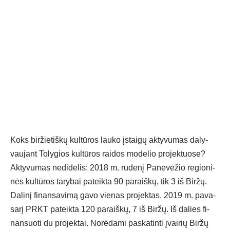
Koks bir­žie­tiš­kų kul­tū­ros lau­ko įstai­gų ak­ty­vu­mas da­ly­
vau­jant To­ly­gios kul­tū­ros rai­dos mo­de­lio pro­jek­tuo­se?
Ak­ty­vu­mas ne­di­de­lis: 2018 m. ru­de­nį Pa­ne­vė­žio re­gio­ni­
nės kul­tū­ros ta­ry­bai pa­teik­ta 90 pa­raiš­kų, tik 3 iš Bir­žų.
Da­li­nį fi­nan­sa­vi­mą ga­vo vie­nas pro­jek­tas. 2019 m. pa­va­
sa­rį PRKT pa­teik­ta 120 pa­raiš­kų, 7 iš Bir­žų. Iš da­lies fi­
nan­suo­ti du pro­jek­tai. No­rė­da­mi pa­ska­tin­ti įvai­rių Bir­žų