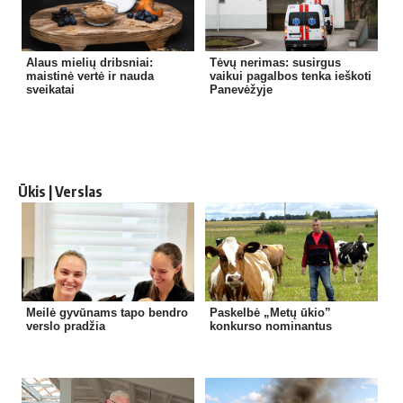
Alaus mielių dribsniai:
Tėvų nerimas: susirgus
maistinė vertė ir nauda
vaikui pagalbos tenka ieškoti
sveikatai
Panevėžyje
Ūkis | Verslas
Meilė gyvūnams tapo bendro
Paskelbė „Metų ūkio”
verslo pradžia
konkurso nominantus