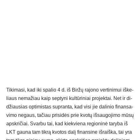
Ti­ki­ma­si, kad iki spa­lio 4 d. iš Bir­žų ra­jo­no ver­ti­ni­mui iš­ke­
liaus ne­ma­žiau kaip sep­ty­ni kul­tū­ri­niai pro­jek­tai. Net ir di­
džiau­sias op­ti­mis­tas su­pran­ta, kad vi­si jie da­li­nio fi­nan­sa­
vi­mo ne­gaus, ta­čiau pri­si­dės prie kvo­tų iš­sau­go­ji­mo mū­sų
ap­skri­čiai. Svar­bu tai, kad kiek­vie­na re­gio­ni­nė ta­ry­ba iš
LKT gau­na tam tik­rą kvo­tos da­lį fi­nan­si­ne iš­raiš­ka, tai yra