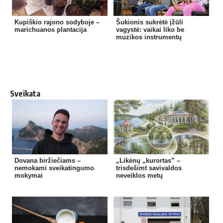
Kupiškio rajono sodyboje –
Šukionis sukrėtė įžūli
marichuanos plantacija
vagystė: vaikai liko be
muzikos instrumentų
Sveikata
Dovana biržiečiams –
„Likėnų „kurortas” –
nemokami sveikatingumo
trisdešimt savivaldos
mokymai
neveiklos metų