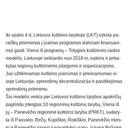
Iki spa­lio 4 d. Lie­tu­vos kul­tū­ros ta­ry­bo­je (LKT) vyks­ta pa­
raiš­kų priė­mi­mas į įvai­rias pro­gra­mas da­li­niam fi­nan­sa­vi­
mui gau­ti. Vie­na iš pro­gra­mų – To­ly­gios kul­tū­ri­nės rai­dos
mo­de­lis, Lie­tu­vo­je vei­kian­tis nuo 2018 m. ru­dens ir pri­tai­
ky­tas re­gio­nų kul­tū­ri­nėms įstai­goms ir or­ga­ni­za­ci­joms.
Juo už­tik­ri­na­mas kul­tū­ros įvai­ru­mas ir priei­na­mu­mas vi­
so­je Lie­tu­vo­je, spren­di­mų de­cent­ra­li­za­ci­ja ir pa­si­ti­kė­ji­mas
spren­di­mų priė­mi­mu.
Šis mo­de­lis vei­kia per Lie­tu­vos kul­tū­ros ta­ry­bos ap­skri­čių
pa­grin­du įsteig­tas 10 re­gio­ni­nių kul­tū­ros ta­ry­bų. Vie­na iš
jų – Pa­ne­vė­žio re­gio­ni­nė kul­tū­ros ta­ry­ba (PRKT), su­da­ry­
ta iš Pas­va­lio, Bir­žų, Ku­piš­kio, Ro­kiš­kio, Pa­ne­vė­žio mies­
to ir Pa­ne­vė­žio ra­jo­no sa­vi­val­dy­bių na­rių, ir ku­rią Bir­žams