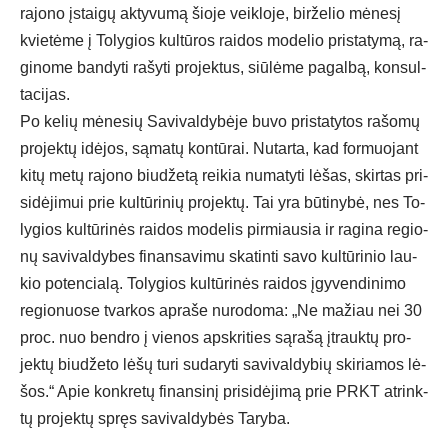
ra­jo­no įstai­gų ak­ty­vu­mą šio­je veik­lo­je, bir­že­lio mė­ne­sį
kvie­tė­me į To­ly­gios kul­tū­ros rai­dos mo­de­lio pri­sta­ty­mą, ra­
gi­no­me ban­dy­ti ra­šy­ti pro­jek­tus, siū­lė­me pa­gal­bą, kon­sul­
ta­ci­jas.
Po ke­lių mė­ne­sių Sa­vi­val­dy­bė­je bu­vo pri­sta­ty­tos ra­šo­mų
pro­jek­tų idė­jos, są­ma­tų kon­tū­rai. Nu­tar­ta, kad for­muo­jant
ki­tų me­tų ra­jo­no biu­dže­tą rei­kia nu­ma­ty­ti lė­šas, skir­tas pri­
si­dė­ji­mui prie kul­tū­ri­nių pro­jek­tų. Tai yra bū­ti­ny­bė, nes To­
ly­gios kul­tū­ri­nės rai­dos mo­de­lis pir­miau­sia ir ra­gi­na re­gio­
nų sa­vi­val­dy­bes fi­nan­sa­vi­mu ska­tin­ti sa­vo kul­tū­ri­nio lau­
kio po­ten­cia­lą. To­ly­gios kul­tū­ri­nės rai­dos įgy­ven­di­ni­mo
re­gio­nuo­se tvar­kos ap­ra­še nu­ro­do­ma: „Ne ma­žiau nei 30
pro­c. nuo bend­ro į vie­nos ap­skri­ties są­ra­šą įtrauk­tų pro­
jek­tų biu­dže­to lė­šų tu­ri su­da­ry­ti sa­vi­val­dy­bių ski­ria­mos lė­
šos.“ Apie konk­re­tų fi­nan­si­nį pri­si­dė­ji­mą prie PRKT at­rink­
tų pro­jek­tų spręs sa­vi­val­dy­bės Ta­ry­ba.