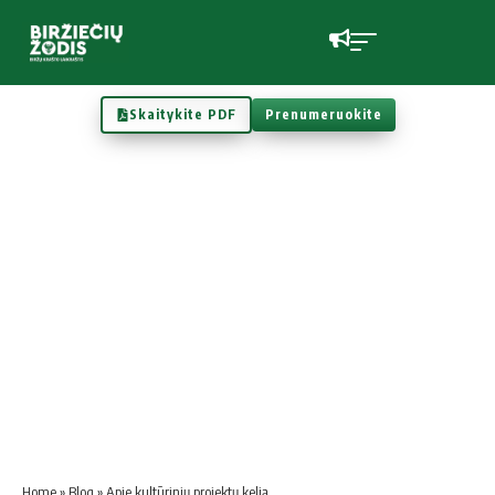
Skaitykite PDF
Prenumeruokite
Home
»
Blog
»
Apie kultūrinių projektų kelią