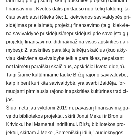
tam tik­rą pi­ni­gų su­mą, skir­tą ap­skri­ties pro­jek­tų da­li­niam
fi­nan­sa­vi­mui. Kvo­tos da­lis pri­klau­so nuo ke­lių fak­to­rių, ta­
čiau svar­biau­si iš­lie­ka šie: 1. kiek­vie­nos sa­vi­val­dy­bės pri­
si­dė­ji­mas prie lai­mė­tų pro­jek­tų fi­nan­sa­vi­mo (tai­gi kiek­vie­
na sa­vi­val­dy­bė prisidėjusi/neprisidėjusi prie sa­vo įstai­gų
pro­jek­tų fi­nan­sa­vi­mo, didina/mažina vi­sos ap­skri­ties ga­li­
my­bes); 2. ap­skri­ties pa­raiš­kų tei­kė­jų skai­čius (kuo ak­ty­
viau kiek­vie­na sa­vi­val­dy­bė tei­kia pa­raiš­kas, ne­pai­sant
net lai­mė­tų pa­raiš­kų skai­čiaus, ap­skri­čiai kvo­ta di­dė­ja).
Tai­gi šia­me kul­tū­ri­nia­me lau­ke Bir­žų ra­jo­no sa­vi­val­dy­bė,
kaip ir bent ku­ri ki­ta sa­vi­val­dy­bė, yra svar­bi žai­dė­ja, for­
muo­jan­ti pir­miau­sia ra­jo­no ir ap­skri­ties kul­tū­ri­nes tra­di­ci­
jas.
Šiuo me­tu jau vyk­do­mi 2019 m. pa­va­sa­rį fi­nan­sa­vi­mą ga­
vę du bib­lio­te­kos pro­jek­tai, skir­ti Jo­nui Me­kui ir Bro­niui
Kri­vic­kui bei Ma­mer­tui Ind­ri­liū­nui. Bir­žų bib­lio­te­kos pro­
jek­tui, skir­tam J.Me­ko „Se­me­niš­kių idi­lių” au­diok­ny­gos