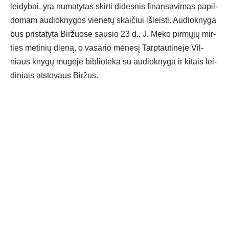
lei­dy­bai, yra nu­ma­ty­tas skir­ti di­des­nis fi­nan­sa­vi­mas pa­pil­
do­mam au­diok­ny­gos vie­ne­tų skai­čiui iš­leis­ti. Au­diok­ny­ga
bus pri­sta­ty­ta Bir­žuo­se sau­sio 23 d., J. Me­ko pir­mų­jų mir­
ties me­ti­nių die­ną, o va­sa­rio mė­ne­sį Tarp­tau­ti­nė­je Vil­
niaus kny­gų mu­gė­je bib­lio­te­ka su au­diok­ny­ga ir ki­tais lei­
di­niais at­sto­vaus Bir­žus.