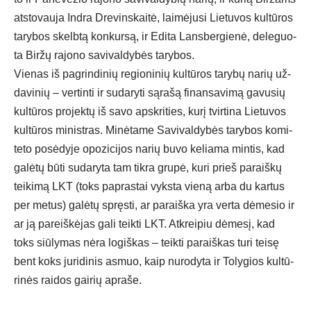
at­sto­vau­ja Ind­ra Dre­vins­kai­tė, lai­mė­ju­si Lie­tu­vos kul­tū­ros
ta­ry­bos skelb­tą kon­kur­są, ir Edi­ta Lans­ber­gie­nė, de­le­guo­
ta Bir­žų ra­jo­no sa­vi­val­dy­bės ta­ry­bos.
Vie­nas iš pa­grin­di­nių re­gio­ni­nių kul­tū­ros ta­ry­bų na­rių už­
da­vi­nių – ver­tin­ti ir su­da­ry­ti są­ra­šą fi­nan­sa­vi­mą ga­vu­sių
kul­tū­ros pro­jek­tų iš sa­vo ap­skri­ties, ku­rį tvir­ti­na Lie­tu­vos
kul­tū­ros mi­nist­ras. Mi­nė­ta­me Sa­vi­val­dy­bės ta­ry­bos ko­mi­
te­to po­sė­dy­je opo­zi­ci­jos na­rių bu­vo ke­lia­ma min­tis, kad
ga­lė­tų bū­ti su­da­ry­ta tam tik­ra gru­pė, ku­ri prieš pa­raiš­kų
tei­ki­mą LKT (toks pa­pras­tai vyks­ta vie­ną ar­ba du kar­tus
per me­tus) ga­lė­tų spręs­ti, ar pa­raiš­ka yra ver­ta dė­me­sio ir
ar ją pa­reiš­kė­jas ga­li teik­ti LKT. Atk­rei­piu dė­me­sį, kad
toks siū­ly­mas nė­ra lo­giš­kas – teik­ti pa­raiš­kas tu­ri tei­sę
bent koks ju­ri­di­nis as­muo, kaip nu­ro­dy­ta ir To­ly­gios kul­tū­
ri­nės rai­dos gai­rių ap­ra­še.