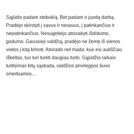
Sąjūdis padarė stebuklą. Bet padarė ir juodą darbą.
Pradėjo skirstyti į savus ir nesavus, į patinkančius ir
nepatinkančius. Nesugebėjo atsisakyti išdidumo,
godumo. Gavusieji valdžią, pradėjo ne žemę iš vienos
vietos į kitą kilnoti. Atsirado net mada: kuo esi aukščiau
iškeltas, tuo turi turėti daugiau turto. Sąjūdžio laikais
turtėjimas kitų sąskaita, valdžios privilegijos buvo
smerkiamos…