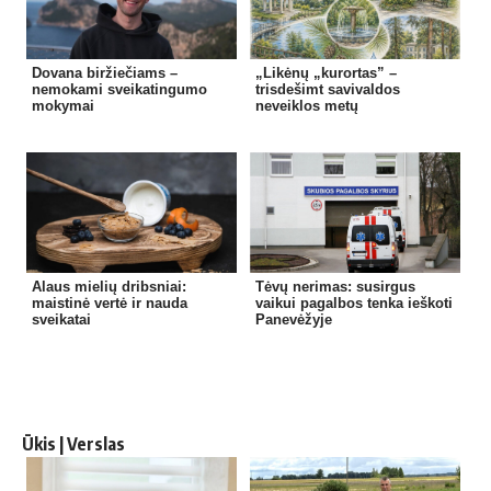
Dovana biržiečiams –
„Likėnų „kurortas” –
nemokami sveikatingumo
trisdešimt savivaldos
mokymai
neveiklos metų
Alaus mielių dribsniai:
Tėvų nerimas: susirgus
maistinė vertė ir nauda
vaikui pagalbos tenka ieškoti
sveikatai
Panevėžyje
Ūkis | Verslas