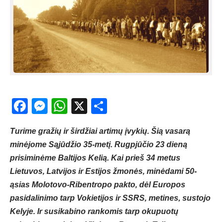
Facebook
Messenger
WhatsApp
X
Share
Turime gražių ir širdžiai artimų įvykių. Šią vasarą
minėjome Sąjūdžio 35-metį. Rugpjūčio 23 dieną
prisiminėme Baltijos Kelią. Kai prieš 34 metus
Lietuvos, Latvijos ir Estijos žmonės, minėdami 50-
ąsias Molotovo-Ribentropo pakto, dėl Europos
pasidalinimo tarp Vokietijos ir SSRS, metines, sustojo
Kelyje. Ir susikabino rankomis tarp okupuotų