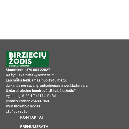
Skambinti: +370 603 22827
Rašyti: skelbimai@birzietis.lt
Laikraštis leidžiamas nuo 1945 metų,
du kartus per savaitę: antradieniais ir penktadieniais.
Uždaroji akcinė bendrovė „Biržiečių žodis“
Vytauto g. 8-22, LT-41174. Biržai
Įmonės kodas:
254807960
PVM mokėtojo kodas:
LT548079610
KONTAKTAI
PRENUMERATA