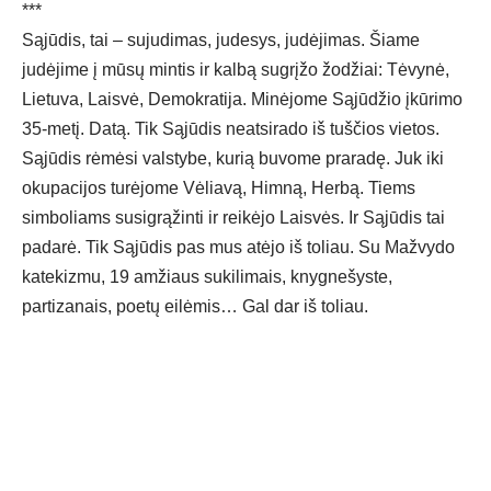
***
Sąjūdis, tai – sujudimas, judesys, judėjimas. Šiame
judėjime į mūsų mintis ir kalbą sugrįžo žodžiai: Tėvynė,
Lietuva, Laisvė, Demokratija. Minėjome Sąjūdžio įkūrimo
35-metį. Datą. Tik Sąjūdis neatsirado iš tuščios vietos.
Sąjūdis rėmėsi valstybe, kurią buvome praradę. Juk iki
okupacijos turėjome Vėliavą, Himną, Herbą. Tiems
simboliams susigrąžinti ir reikėjo Laisvės. Ir Sąjūdis tai
padarė. Tik Sąjūdis pas mus atėjo iš toliau. Su Mažvydo
katekizmu, 19 amžiaus sukilimais, knygnešyste,
partizanais, poetų eilėmis… Gal dar iš toliau.