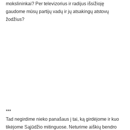
mokslininkai? Per televizorius ir radijus išsižioję
gaudome mūsų partijų vadų ir jų atsakingų atstovų
žodžius?
***
Tad negirdime nieko panašaus į tai, ką girdėjome ir kuo
tikėjome Sąjūdžio mitinguose. Neturime aiškių bendro