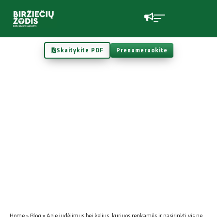
Skaitykite PDF
Prenumeruokite
Home
»
Blog
»
Apie judėjimus bei kelius, kuriuos renkamės ir pasirinkti vis negalime