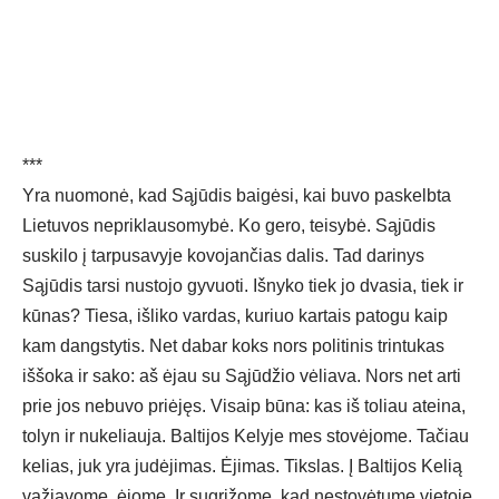
***
Yra nuomonė, kad Sąjūdis baigėsi, kai buvo paskelbta
Lietuvos nepriklausomybė. Ko gero, teisybė. Sąjūdis
suskilo į tarpusavyje kovojančias dalis. Tad darinys
Sąjūdis tarsi nustojo gyvuoti. Išnyko tiek jo dvasia, tiek ir
kūnas? Tiesa, išliko vardas, kuriuo kartais patogu kaip
kam dangstytis. Net dabar koks nors politinis trintukas
iššoka ir sako: aš ėjau su Sąjūdžio vėliava. Nors net arti
prie jos nebuvo priėjęs. Visaip būna: kas iš toliau ateina,
tolyn ir nukeliauja. Baltijos Kelyje mes stovėjome. Tačiau
kelias, juk yra judėjimas. Ėjimas. Tikslas. Į Baltijos Kelią
važiavome, ėjome. Ir sugrįžome, kad nestovėtume vietoje.