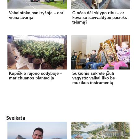
Vabalninko sankryžoje – dar
Ginčas dėl sklypo ribų – ar
viena avarija
kova su savivaldybe pasieks
teismą?
Kupiškio rajono sodyboje –
Šukionis sukrėtė įžūli
marichuanos plantacija
vagystė: vaikai liko be
muzikos instrumentų
Sveikata