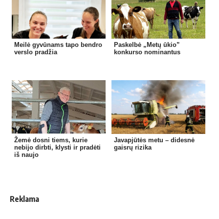
Meilė gyvūnams tapo bendro
Paskelbė „Metų ūkio”
verslo pradžia
konkurso nominantus
Žemė dosni tiems, kurie
Javapjūtės metu – didesnė
nebijo dirbti, klysti ir pradėti
gaisrų rizika
iš naujo
Reklama