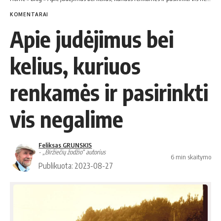
KOMENTARAI
Apie judėjimus bei
kelius, kuriuos
renkamės ir pasirinkti
vis negalime
Feliksas GRUNSKIS
- „Biržiečių žodžio“ autorius
6 min skaitymo
Publikuota: 2023-08-27