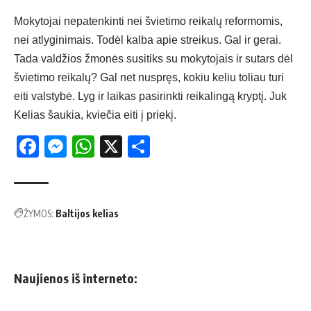
Mokytojai nepatenkinti nei švietimo reikalų reformomis,
nei atlyginimais. Todėl kalba apie streikus. Gal ir gerai.
Tada valdžios žmonės susitiks su mokytojais ir sutars dėl
švietimo reikalų? Gal net nuspręs, kokiu keliu toliau turi
eiti valstybė. Lyg ir laikas pasirinkti reikalingą kryptį. Juk
Kelias šaukia, kviečia eiti į priekį.
Facebook
Messenger
WhatsApp
X
Share
ŽYMOS:
Baltijos kelias
Naujienos iš interneto: