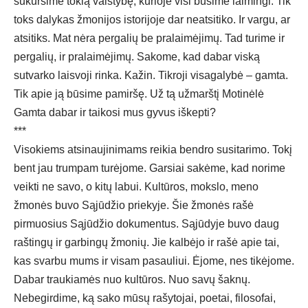
sukursime tokią valstybę, kurioje visi būsime laimingi. Tik
toks dalykas žmonijos istorijoje dar neatsitiko. Ir vargu, ar
atsitiks. Mat nėra pergalių be pralaimėjimų. Tad turime ir
pergalių, ir pralaimėjimų. Sakome, kad dabar viską
sutvarko laisvoji rinka. Kažin. Tikroji visagalybė – gamta.
Tik apie ją būsime pamiršę. Už tą užmarštį Motinėlė
Gamta dabar ir taikosi mus gyvus iškepti?
***
Visokiems atsinaujinimams reikia bendro susitarimo. Tokį
bent jau trumpam turėjome. Garsiai sakėme, kad norime
veikti ne savo, o kitų labui. Kultūros, mokslo, meno
žmonės buvo Sąjūdžio priekyje. Šie žmonės rašė
pirmuosius Sąjūdžio dokumentus. Sąjūdyje buvo daug
raštingų ir garbingų žmonių. Jie kalbėjo ir rašė apie tai,
kas svarbu mums ir visam pasauliui. Ėjome, nes tikėjome.
Dabar traukiamės nuo kultūros. Nuo savų šaknų.
Nebegirdime, ką sako mūsų rašytojai, poetai, filosofai,