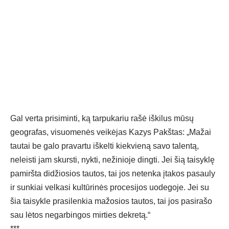
Gal verta prisiminti, ką tarpukariu rašė iškilus mūsų
geografas, visuomenės veikėjas Kazys Pakštas: „Mažai
tautai be galo pravartu iškelti kiekvieną savo talentą,
neleisti jam skursti, nykti, nežinioje dingti. Jei šią taisyklę
pamiršta didžiosios tautos, tai jos netenka įtakos pasauly
ir sunkiai velkasi kultūrinės procesijos uodegoje. Jei su
šia taisykle prasilenkia mažosios tautos, tai jos pasirašo
sau lėtos negarbingos mirties dekretą.“
***