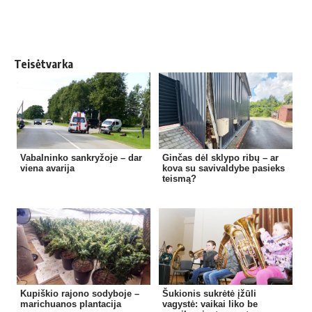
Teisėtvarka
Vabalninko sankryžoje – dar
Ginčas dėl sklypo ribų – ar
viena avarija
kova su savivaldybe pasieks
teismą?
Kupiškio rajono sodyboje –
Šukionis sukrėtė įžūli
marichuanos plantacija
vagystė: vaikai liko be