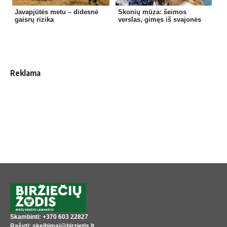
Javapjūtės metu – didesnė
Skonių mūza: šeimos
gaisrų rizika
verslas, gimęs iš svajonės
Reklama
Skambinti: +370 603 22827
Rašyti: skelbimai@birzietis.lt