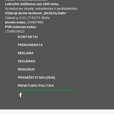
Laikraštis leidžiamas nuo 1945 metų,
du kartus per savaitę: antradieniais ir penktadieniais.
Uždaroji akcinė bendrovė „Biržiečių žodis“
Vytauto g. 8-22, LT-41174. Biržai
Įmonės kodas:
254807960
PVM mokėtojo kodas:
LT548079610
KONTAKTAI
PRENUMERATA
REKLAMA
SKELBIMAI
RENGINIAI
PRANEŠKITE NAUJIENĄ
PRIVATUMO POLITIKA