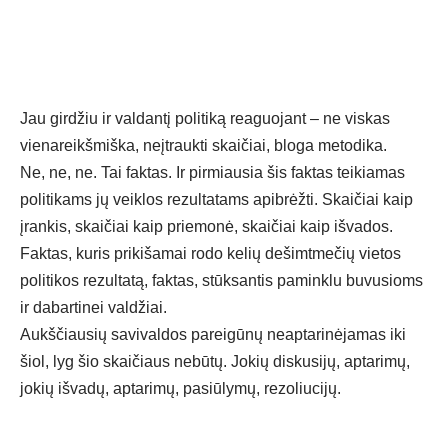
Jau girdžiu ir valdantį politiką reaguojant – ne viskas
vienareikšmiška, neįtraukti skaičiai, bloga metodika.
Ne, ne, ne. Tai faktas. Ir pirmiausia šis faktas teikiamas
politikams jų veiklos rezultatams apibrėžti. Skaičiai kaip
įrankis, skaičiai kaip priemonė, skaičiai kaip išvados.
Faktas, kuris prikišamai rodo kelių dešimtmečių vietos
politikos rezultatą, faktas, stūksantis paminklu buvusioms
ir dabartinei valdžiai.
Aukščiausių savivaldos pareigūnų neaptarinėjamas iki
šiol, lyg šio skaičiaus nebūtų. Jokių diskusijų, aptarimų,
jokių išvadų, aptarimų, pasiūlymų, rezoliucijų.