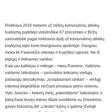
Rinkliava 2024 metams už mišrių komunalinių atliekų
tvarkymą padidėjo vidutiniškai 67 procentais ir Biržų
savivaldybė pagal rinkliavos dydį už komunalinių atliekų
tvarkymą tapo kone brangiausia apskrityje. Daugiau
moka tik Panevėžio miestas ir Kupiškio rajonas. Ne iš
pigiųjų ir tiekiamas vanduo.
Kaip jau kalbėjau ir mitinge – merų Ramono, Valkiūno
valdymo laikotarpis – savivaldos teikiamų viešųjų
paslaugų atsisakymas, „nusiplaunant rankas“ – viešąjį
interesą begėdiškai verčiant privataus pelno siekimu,
Vyto Jarecko – keturių metų „pakentėjimo“ laikotarpis, o
tokią frazę buvęs meras ištarė susitikime su žmonėmis,
gavęs klausimą dėl „Litesko“ kainų ir galima įžvelgti