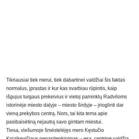
Tikriausiai tiek merui, tiek dabartinei valdžiai šis faktas
normalus, įprastas ir kur kas svarbiau rūpintis, kaip
išgujus turgaus prekeivius ir vietoj paminklų Radviloms
istorinėje miesto dalyje – miesto širdyje – įrioglinti dar
vieną prekybos centrą. Nors, tai kita tema apie
pasibaisėtiną nejautrą savo gimtam miestui.
Tiesa, viešumoje šmėstelėjęs mero Kęstučio
Knizikevičiaus nepasitenkinimas – esą, centrinė valdžia