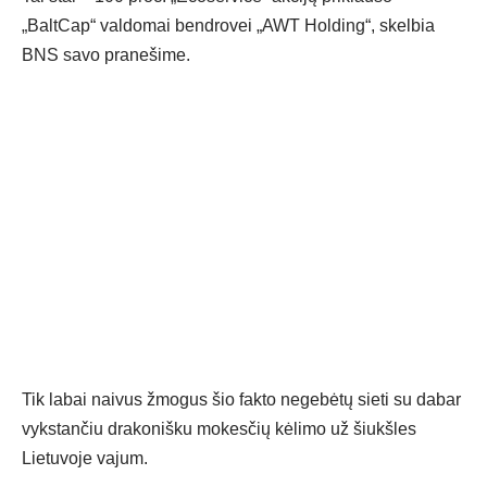
„BaltCap“ valdomai bendrovei „AWT Holding“, skelbia
BNS savo pranešime.
Tik labai naivus žmogus šio fakto negebėtų sieti su dabar
vykstančiu drakonišku mokesčių kėlimo už šiukšles
Lietuvoje vajum.