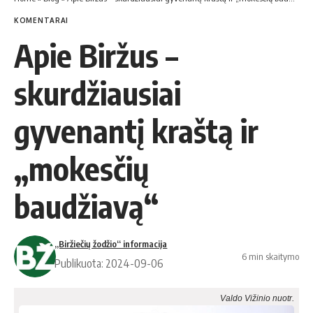
KOMENTARAI
Apie Biržus –
skurdžiausiai
gyvenantį kraštą ir
„mokesčių
baudžiavą“
„Biržiečių žodžio“ informacija
6 min skaitymo
Publikuota: 2024-09-06
Valdo Vižinio nuotr.