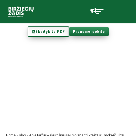
Skaitykite PDF
Prenumeruokite
Home
»
Blog
»
Apie Biržus – skurdžiausiai gyvenantį kraštą ir „mokesčių baudžiavą“