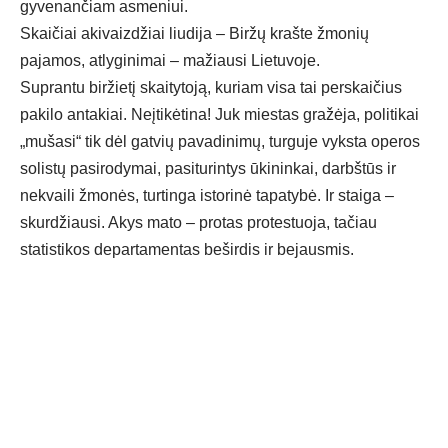
gyvenančiam asmeniui.
Skaičiai akivaizdžiai liudija – Biržų krašte žmonių
pajamos, atlyginimai – mažiausi Lietuvoje.
Suprantu biržietį skaitytoją, kuriam visa tai perskaičius
pakilo antakiai. Neįtikėtina! Juk miestas gražėja, politikai
„mušasi“ tik dėl gatvių pavadinimų, turguje vyksta operos
solistų pasirodymai, pasiturintys ūkininkai, darbštūs ir
nekvaili žmonės, turtinga istorinė tapatybė. Ir staiga –
skurdžiausi. Akys mato – protas protestuoja, tačiau
statistikos departamentas beširdis ir bejausmis.