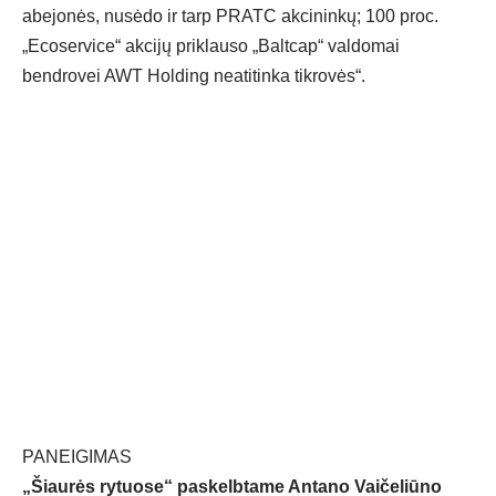
abejonės, nusėdo ir tarp PRATC akcininkų; 100 proc.
„Ecoservice“ akcijų priklauso „Baltcap“ valdomai
bendrovei AWT Holding neatitinka tikrovės“.
PANEIGIMAS
„Šiaurės rytuose“ paskelbtame Antano Vaičeliūno