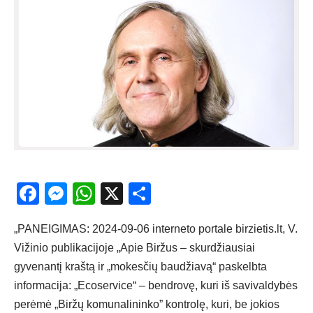
Facebook
Messenger
WhatsApp
X
Share
„PANEIGIMAS: 2024-09-06 interneto portale birzietis.lt, V.
Vižinio publikacijoje „Apie Biržus – skurdžiausiai
gyvenantį kraštą ir „mokesčių baudžiavą“ paskelbta
informacija: „Ecoservice“ – bendrovę, kuri iš savivaldybės
perėmė „Biržų komunalininko” kontrolę, kuri, be jokios