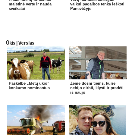
maistinė vertė ir nauda
vaikui pagalbos tenka ieškoti
sveikatai
Panevėžyje
Ūkis | Verslas
Paskelbė „Metų ūkio”
Žemė dosni tiems, kurie
konkurso nominantus
nebijo dirbti, klysti ir pradėti
iš naujo