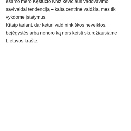
esamo mero Kęstučio Knizikevičiaus vadovavimo
savivaldai tendenciją – kalta centrinė valdžia, mes tik
vykdome įstatymus.
Kitaip tariant, dar keturi valdininkiškos neveiklos,
bejėgystės arba nenoro ką nors keisti skurdžiausiame
Lietuvos krašte.