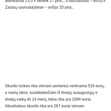
atitinkamai 13,5 ir beveik 17 proc., o didžiausias – Biržų ir
Zarasų savivaldybėse – viršijo 33 proc.
Skurdo rizikos riba vienam asmeniui vertinama 516 eurų,
o namų ūkiui, susidedančiam iš dviejų suaugusiųjų ir
dviejų vaikų iki 14 merų, tokia riba yra 1084 eurai.
Absoliutaus skurdo riba yra 267 eurai vienam