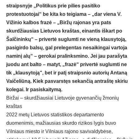
straipsnyje „Politikus prie pilies pasitiko
protestuotojai“ be kita ko teigiama – „dar viena V.
Vižinio kalbos frazė – „Biržų rajonas yra pats
skurdžiausias Lietuvos kraštas, einantis iškart po
Šalčininkų“ – privertė suglumti ne vieną klausytoją,
pasigirdo balsų, gal prelegentas nesaikingai vartoja
naminį alų“ – gerokai pralinksmino. Jei jau parašyta
juodu ant balto – matyt, „frazė“ privertė suglumti ne
tik „klausytoją“, bet ir patį straipsnio autorių Antaną
Vaičeliūną. Kiek pasvarstęs sekančią antraštę skiriu
kolegai. Ir pasiskaitymą.
Biržai – skurdžiausiai Lietuvoje gyvenančių žmonių
kraštas
2022 metų Lietuvos statistikos departamento
duomenimis, mažiausias skurdo rizikos lygis buvo
Vilniaus miesto ir Vilniaus rajono savivaldybėse,