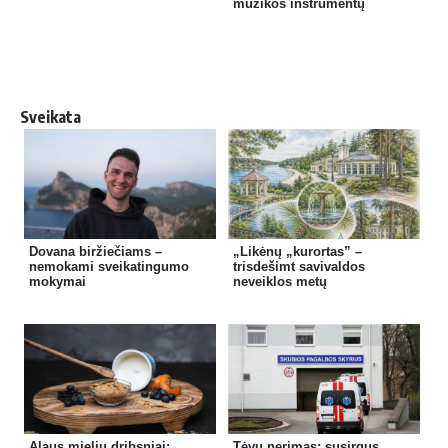
muzikos instrumentų
Sveikata
Dovana biržiečiams –
„Likėnų „kurortas” –
nemokami sveikatingumo
trisdešimt savivaldos
mokymai
neveiklos metų
Alaus mielių dribsniai:
Tėvų nerimas: susirgus