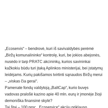
„Ecoservis“ – bendrovė, kuri iš savivaldybės perėmė
„Biržų komunalininko“ kontrolę, kuri, be jokios abejonės,
nusėdo ir tarp PRATC akcininkų, kurios savininkai
kažkokiu būdu turi įtaką Aplinkos ministerijai, bei įstatymų
leidėjams. Kurių pakišamos tvirtinti sąnaudos Biržų merui
– „viskas čia gerai“.
Pamenate fondų valdytoją „BaltCap“, kurio buvęs
vadovas pralošė kazino apie 40 mln. eurų ir įmonėje žioji
demoniška finansinė skylė?
Tai štai – 100 proc. „Ecoservice“ akcijų priklauso