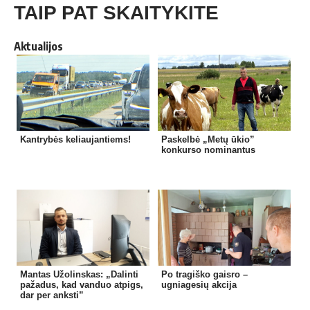
TAIP PAT SKAITYKITE
Aktualijos
Kantrybės keliaujantiems!
Paskelbė „Metų ūkio”
konkurso nominantus
Mantas Užolinskas: „Dalinti
Po tragiško gaisro –
pažadus, kad vanduo atpigs,
ugniagesių akcija
dar per anksti”