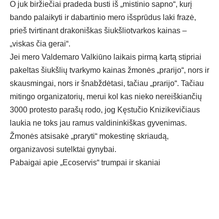
O juk biržiečiai pradeda busti iš „mistinio sapno“, kurį
bando palaikyti ir dabartinio mero išsprūdus laki frazė,
prieš tvirtinant drakoniškas šiukšliotvarkos kainas –
„viskas čia gerai“.
Jei mero Valdemaro Valkiūno laikais pirmą kartą stipriai
pakeltas šiukšlių tvarkymo kainas žmonės „prarijo“, nors ir
skausmingai, nors ir šnabždėtasi, tačiau „prarijo“. Tačiau
mitingo organizatorių, merui kol kas nieko nereiškiančių
3000 protesto parašų rodo, jog Kęstučio Knizikevičiaus
laukia ne toks jau ramus valdininkiškas gyvenimas.
Žmonės atsisakė „praryti“ mokestinę skriaudą,
organizavosi sutelktai gynybai.
Pabaigai apie „Ecoservis“ trumpai ir skaniai