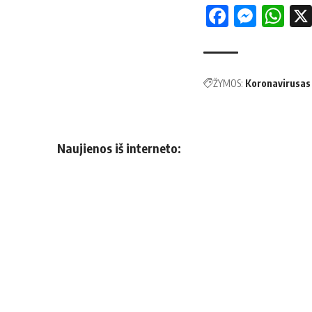
Facebo
Mess
Wh
ŽYMOS:
Koronavirusas
Naujienos iš interneto: