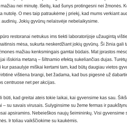
 mažiau nei minutę. Išeitų, kad šunys protingesni nei žmonės. K
nutolę. O mes taip patraukėme į priekį, kad mums verkiant audin
k audinių. Jokių gyvūnų nelaisvėje nebelaikysime.
ro restoranai netrukus ims tiekti laboratorijoje užaugintą vištie
itinsis mėsa, sukurta neskerdžiant jokių gyvūnų. Ši žinia gali t
 žmones mažiau kenksmingais gamtai būdais. Mat įprastos mėsos
jai išskiria metaną – šiltnamio efektą sukeliančias dujas. Turėt
i kur pasaulyje miškai kertami tam, kad būtų daugiau vietos gyv
Dirbtinė vištiena brangi, bet žadama, kad bus pigesnė už dabartin
 centruose net per akcijas.
i būti, kad greitai ateis tokie laikai, kai gyvensime kas sau. Šik
i – su savais virusais. Sulyginsime su žeme fermas ir paukštynus
rusai apsiramins. Nebeieškos naujų šeimininkų. Visi gyvensime sv
ės. Ir toliau vaikščiokime su kaukėmis.