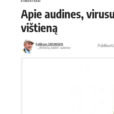
KOMENTARAI
Apie audines, virusu
vištieną
Feliksas GRUNSKIS
Publikuot
- „Biržiečių žodžio“ autorius