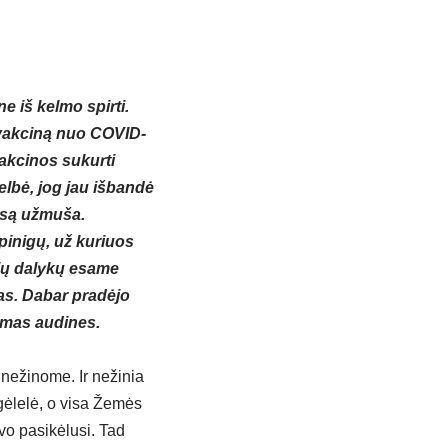
e iš kelmo spirti.
vakciną nuo COVID-
akcinos sukurti
lbė, jog jau išbandė
usą užmuša.
pinigų, už kuriuos
okių dalykų esame
sas. Dabar pradėjo
omas audines.
 nežinome. Ir nežinia
gėlelė, o visa Žemės
vo pasikėlusi. Tad