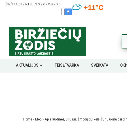
ŠEŠTADIENIS, 2026-08-08
+11°C
AKTUALIJOS
TEISĖTVARKA
SVEIKATA
ŪKI
Home
»
Blog
»
Apie audines, virusus, žmogų dulkelę, šunų uoslę bei dir