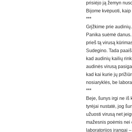
prisiėjo ją žemyn nus
Bijome kvėpuoti, kaip
***
Grįžkime prie audinių.
Panika suėmė danus. 
prieš tą virusą kūrim
Sudegino. Tada paaiškė
kad audinių kailių ri
audinės virusą pasigav
kad kai kurie jų prižiū
nosiaryklės, be labora
***
Beje, šunys irgi ne iš
tyrėjai nustatė, jog š
užuosti virusą net je
mažesnis poėmis nei d
laboratorijos įrangai 