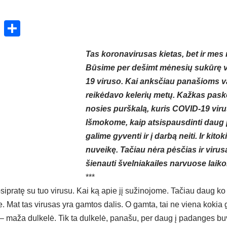
ok
enger
atsApp
X
Share
Tas koronavirusas kietas, bet ir mes n
Būsime per dešimt mėnesių sukūrę 
19 viruso. Kai anksčiau panašioms v
reikėdavo kelerių metų. Kažkas paske
nosies purškalą, kuris COVID-19 vir
Išmokome, kaip atsispausdinti daug 
galime gyventi ir į darbą neiti. Ir kit
nuveikę. Tačiau nėra pėsčias ir viru
šienauti švelniakailes narvuose laik
***
ipratę su tuo virusu. Kai ką apie jį sužinojome. Tačiau daug ko
. Mat tas virusas yra gamtos dalis. O gamta, tai ne viena kokia 
– maža dulkelė. Tik ta dulkelė, panašu, per daug į padanges bu