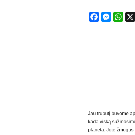
Facebo
Mess
Wh
Jau truputį buvome aps
kada viską sužinosime
planeta. Joje žmogus 