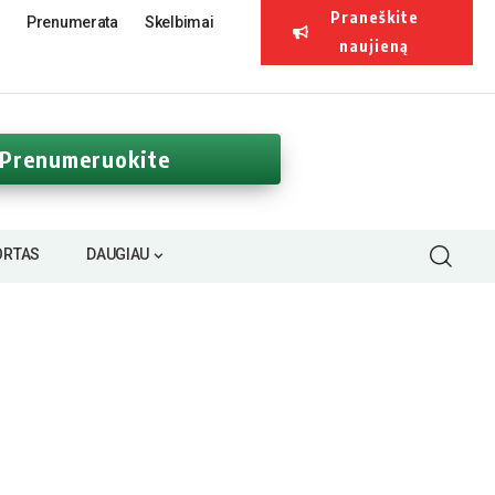
Praneškite
Prenumerata
Skelbimai
naujieną
Prenumeruokite
ORTAS
DAUGIAU