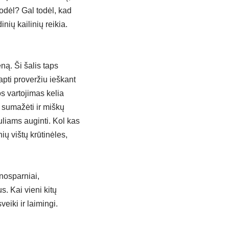
odėl? Gal todėl, kad
ių kailinių reikia.
ną. Ši šalis taps
apti proveržiu ieškant
 vartojimas kelia
ų sumažėti ir miškų
uliams auginti. Kol kas
ių vištų krūtinėles,
šnosparniai,
. Kai vieni kitų
eiki ir laimingi.