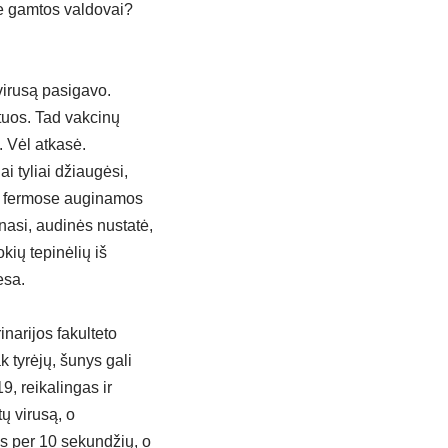
me gamtos valdovai?
virusą pasigavo.
tuos. Tad vakcinų
. Vėl atkasė.
i tyliai džiaugėsi,
sų fermose auginamos
inasi, audinės nustatė,
kių tepinėlių iš
esa.
inarijos fakulteto
 tyrėjų, šunys gali
, reikalingas ir
ų virusą, o
os per 10 sekundžių, o