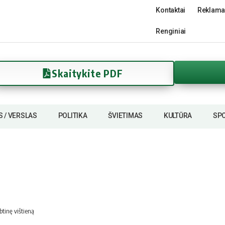
Kontaktai
Reklama
Renginiai
Skaitykite PDF
S / VERSLAS
POLITIKA
ŠVIETIMAS
KULTŪRA
SP
btinę vištieną