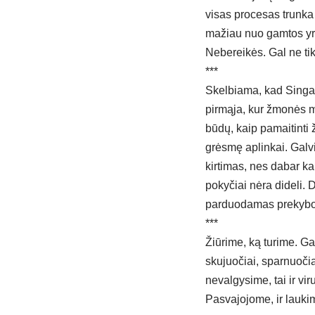
visas procesas trunka
mažiau nuo gamtos yra 
Nebereikės. Gal ne ti
***
Skelbiama, kad Singapū
pirmąja, kur žmonės ma
būdų, kaip pamaitinti
grėsmę aplinkai. Galvi
kirtimas, nes dabar ka
pokyčiai nėra dideli. 
parduodamas prekybos
***
Žiūrime, ką turime. Gal
skujuočiai, sparnuočia
nevalgysime, tai ir vi
Pasvajojome, ir laukim