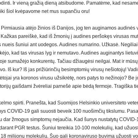
odinti. Ir vieną gražią dieną atsibudome. Pamatėme, kad nesa
 iki šiol kvėpavome net mus supančiu oru!
 Pirmiausia atėjo žinios iš Danijos, jog ten auginamos audinės 
Kažkas pareiškė, kad iš žmonių į audines peršokęs virusas mu
as nueis šuniui ant uodegos. Audines numarino. Užkasė. Negiliai
jo, kad tas virusas lyg ir nemutavo. Audines auginantys lietuvia
nkoje sumažėjo konkurentų. Tačiau džiaugėsi neilgai. Mat ir mū
o. Iš kur? Iš jas prižiūrinčių besimptomių virusų nešiotojų! Vad
rėtojai yra koronos virusu užsikrėtę, nors patys to nežinojo? Be jo
torijų gaišdami žvėreliai parnešė apie bėdą fermoje. Tragiška ti
 kelmo spirti. Pranešta, kad Suomijos Helsinkio universiteto veter
unys COVID-19 gali suuosti beveik 100 nuošimčių tikslumu. Pasak
igu dar žmogus simptomų nejaučia. Kad šunys nustatytų COVID-19
arant PGR testus. Šuniui tereikia 10-100 molekulių, kad užuost
– 18 milijonų molekulių. Šuo gali koronaviruso buvimą užuosti v