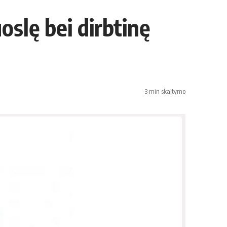
oslę bei dirbtinę
3 min skaitymo