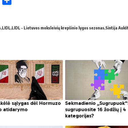
ok
enger
atsApp
X
Share
s
LIDL
LIDL - Lietuvos moksleivių krepšinio lygos sezonas
Sintija Aukš