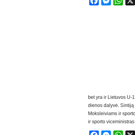
Facebo
Mess
Wh
bet yra ir Lietuvos U-
dienos dalyvė. Sintiją
Moksleiviams ir sport
ir sporto viceministra