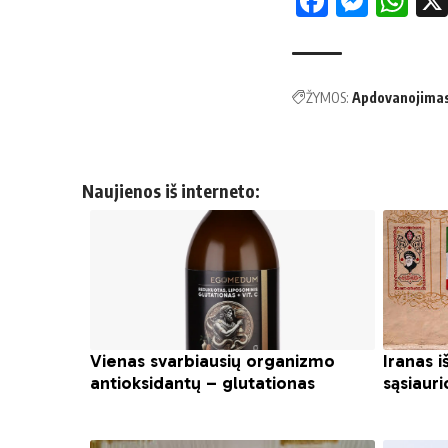
Facebo
Mess
Wh
ŽYMOS:
Apdovanojima
Naujienos iš interneto: