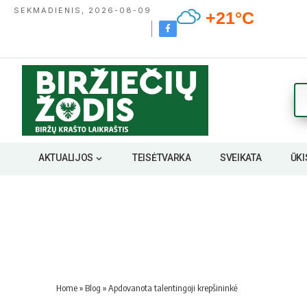
SEKMADIENIS, 2026-08-09
+21°C
AKTUALIJOS
TEISĖTVARKA
SVEIKATA
ŪKI
Home
»
Blog
»
Ap­do­va­no­ta ta­len­tin­go­ji krep­ši­nin­kė