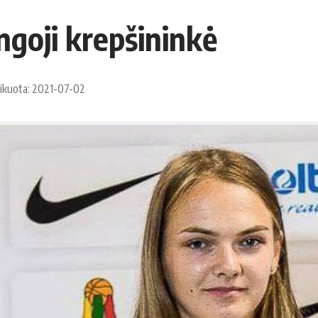
­go­ji krep­ši­nin­kė
ikuota: 2021-07-02