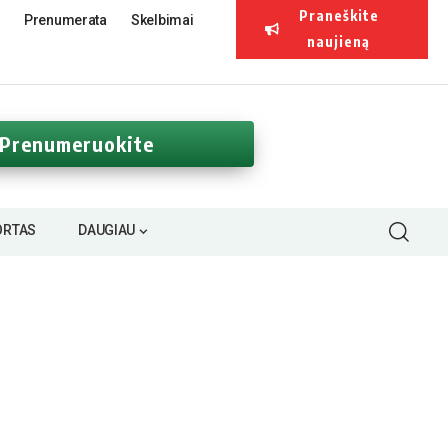
Praneškite
Prenumerata
Skelbimai
naujieną
Prenumeruokite
ORTAS
DAUGIAU