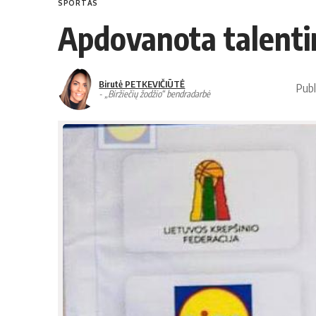
SPORTAS
Ap­do­va­no­ta ta­len­tin
Birutė PETKEVIČIŪTĖ
Publ
- „Biržiečių žodžio“ bendradarbė