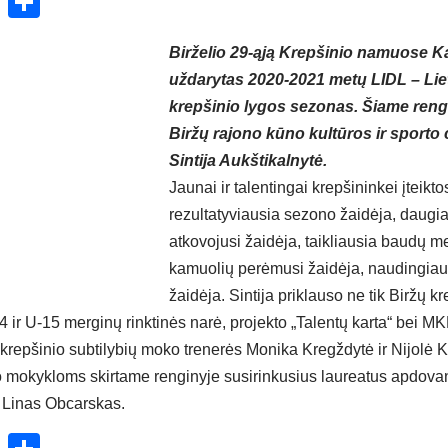
ok
enger
atsApp
X
Share
Birželio 29-ąją Krepšinio namuose K
uždarytas 2020-2021 metų LIDL – Li
krepšinio lygos sezonas. Šiame reng
Biržų rajono kūno kultūros ir sporto 
Sintija Aukštikalnytė.
Jaunai ir talentingai krepšininkei įteikt
rezultatyviausia sezono žaidėja, daugi
atkovojusi žaidėja, taikliausia baudų m
kamuolių perėmusi žaidėja, naudingia
žaidėja. Sintija priklauso ne tik Biržų 
14 ir U-15 merginų rinktinės narė, projekto „Talentų karta“ bei M
 krepšinio subtilybių moko trenerės Monika Kregždytė ir Nijolė 
o mokykloms skirtame renginyje susirinkusius laureatus apdova
s Linas Obcarskas.