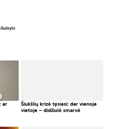
tikalnytė