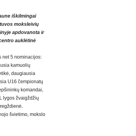
aune iškilmingai
etuvos moksleivių
inyje apdovanota ir
centro auklėtinė
os net 5 nominacijos:
ausia kamuolių
etikė, daugiausia
usia U16 čempionatų
krepšininkų komandai,
KL lygos žvaigždžių
Kregždienė.
nojo švietimo, mokslo