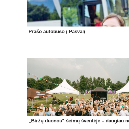
Prašo autobuso į Pasvalį
„Biržų duonos“ šeimų šventėje – daugiau ne