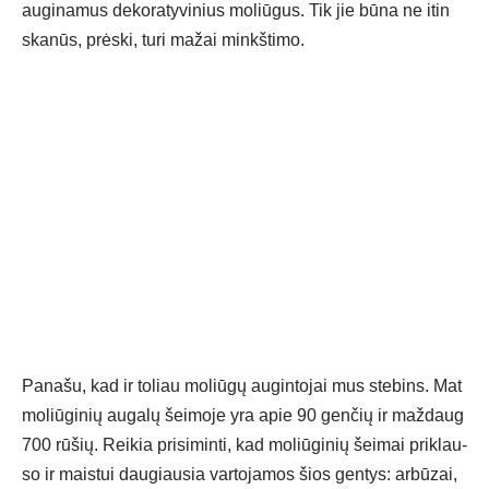
au­gi­na­mus de­ko­ra­ty­vi­nius mo­liū­gus. Tik jie bū­na ne itin
ska­nūs, prės­ki, tu­ri ma­žai minkš­ti­mo.
Pa­na­šu, kad ir to­liau mo­liū­gų au­gin­to­jai mus ste­bins. Mat
mo­liū­gi­nių au­ga­lų šei­mo­je yra apie 90 gen­čių ir maž­daug
700 rū­šių. Rei­kia pri­si­min­ti, kad mo­liū­gi­nių šei­mai pri­klau­
so ir mais­tui dau­giau­sia var­to­ja­mos šios gen­tys: ar­bū­zai,