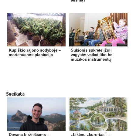
teismą?
Kupiškio rajono sodyboje –
Šukionis sukrėtė įžūli
marichuanos plantacija
vagystė: vaikai liko be
muzikos instrumentų
Sveikata
Dovana biržiečiams –
„Likėnų „kurortas” –