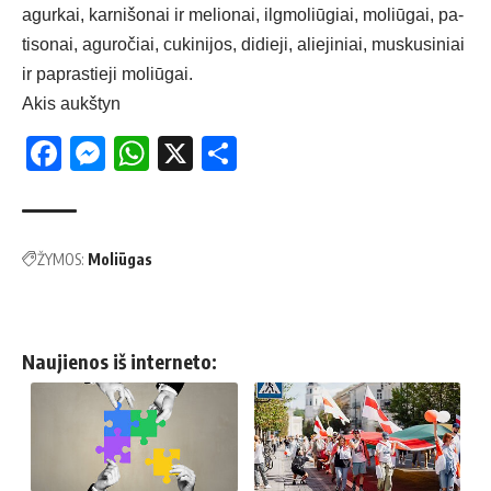
agur­kai, kar­ni­šo­nai ir me­lio­nai, ilg­mo­liū­giai, mo­liū­gai, pa­
ti­so­nai, agu­ro­čiai, cu­ki­ni­jos, di­die­ji, alie­ji­niai, mus­ku­si­niai
ir pa­pras­tie­ji mo­liū­gai.
Akis aukštyn
Facebook
Messenger
WhatsApp
X
Share
ŽYMOS:
Moliūgas
Naujienos iš interneto: