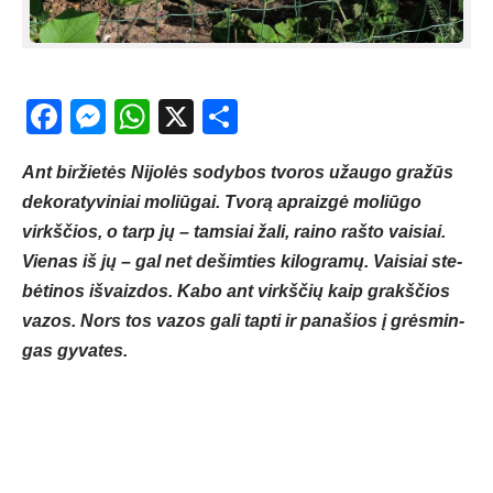
Facebook
Messenger
WhatsApp
X
Share
Ant bir­žie­tės Ni­jo­lės so­dy­bos tvo­ros užau­go gra­žūs
de­ko­ra­ty­vi­niai mo­liū­gai. Tvo­rą ap­raiz­gė mo­liū­go
virkš­čios, o tarp jų – tam­siai ža­li, rai­no raš­to vai­siai.
Vie­nas iš jų – gal net de­šim­ties ki­log­ra­mų. Vai­siai ste­
bė­ti­nos iš­vaiz­dos. Ka­bo ant virkš­čių kaip grakš­čios
va­zos. Nors tos va­zos ga­li tap­ti ir pa­na­šios į grės­min­
gas gy­va­tes.