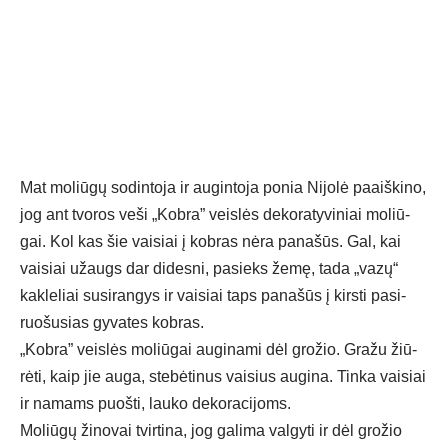
Mat mo­liū­gų so­din­to­ja ir au­gin­to­ja po­nia Ni­jo­lė paaiš­ki­no,
jog ant tvo­ros ve­ši „Kob­ra” veis­lės de­ko­ra­ty­vi­niai mo­liū­
gai. Kol kas šie vai­siai į kob­ras nė­ra pa­na­šūs. Gal, kai
vai­siai užaugs dar di­des­ni, pa­sieks že­mę, ta­da „va­zų“
kak­le­liai su­si­ran­gys ir vai­siai taps pa­na­šūs į kirs­ti pa­si­
ruo­šu­sias gy­va­tes kob­ras.
„Kob­ra” veis­lės mo­liū­gai au­gi­na­mi dėl gro­žio. Gra­žu žiū­
rė­ti, kaip jie au­ga, ste­bė­ti­nus vai­sius au­gi­na. Tin­ka vai­siai
ir na­mams puoš­ti, lau­ko de­ko­ra­ci­joms.
Mo­liū­gų ži­no­vai tvir­ti­na, jog ga­li­ma val­gy­ti ir dėl gro­žio