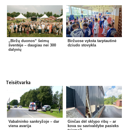
„Biržų duonos“ šeimų
Biržuose vyksta tarptautinė
šventėje – daugiau nei 300
dziudo stovykla
dalyvių
Teisėtvarka
Vabalninko sankryžoje – dar
Ginčas dėl sklypo ribų – ar
viena avarija
kova su savivaldybe pasieks