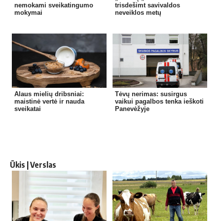
nemokami sveikatingumo
trisdešimt savivaldos
mokymai
neveiklos metų
Alaus mielių dribsniai:
Tėvų nerimas: susirgus
maistinė vertė ir nauda
vaikui pagalbos tenka ieškoti
sveikatai
Panevėžyje
Ūkis | Verslas