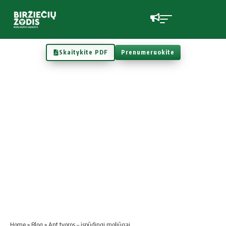
Skaitykite PDF
Prenumeruokite
Home
»
Blog
»
Ant tvoros – įspūdingi moliūgai