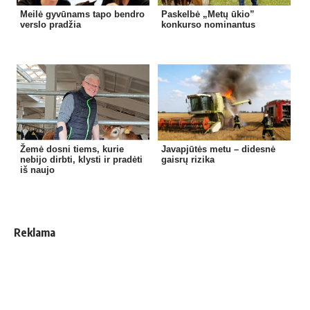
Meilė gyvūnams tapo bendro
Paskelbė „Metų ūkio”
verslo pradžia
konkurso nominantus
Žemė dosni tiems, kurie
Javapjūtės metu – didesnė
nebijo dirbti, klysti ir pradėti
gaisrų rizika
iš naujo
Reklama