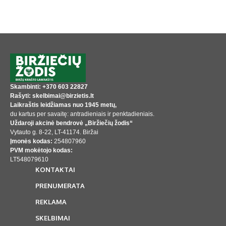
Skambinti: +370 603 22827
Rašyti: skelbimai@birzietis.lt
Laikraštis leidžiamas nuo 1945 metų,
du kartus per savaitę: antradieniais ir penktadieniais.
Uždaroji akcinė bendrovė „Biržiečių žodis“
Vytauto g. 8-22, LT-41174. Biržai
Įmonės kodas:
254807960
PVM mokėtojo kodas:
LT548079610
KONTAKTAI
PRENUMERATA
REKLAMA
SKELBIMAI