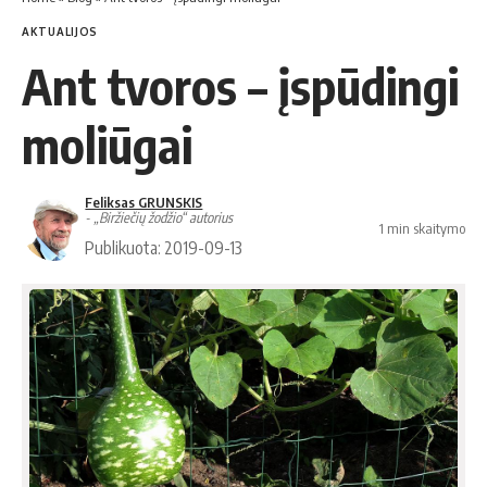
AKTUALIJOS
Ant tvoros – įspūdingi
moliūgai
Feliksas GRUNSKIS
- „Biržiečių žodžio“ autorius
1 min skaitymo
Publikuota: 2019-09-13