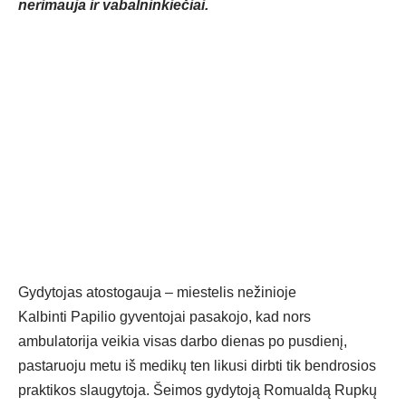
nerimauja ir vabalninkiečiai.
Gydytojas atostogauja – miestelis nežinioje
Kalbinti Papilio gyventojai pasakojo, kad nors
ambulatorija veikia visas darbo dienas po pusdienį,
pastaruoju metu iš medikų ten likusi dirbti tik bendrosios
praktikos slaugytoja. Šeimos gydytoją Romualdą Rupkų