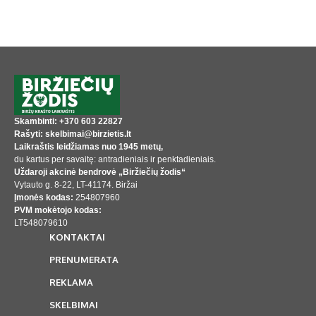
Skambinti: +370 603 22827
Rašyti: skelbimai@birzietis.lt
Laikraštis leidžiamas nuo 1945 metų,
du kartus per savaitę: antradieniais ir penktadieniais.
Uždaroji akcinė bendrovė „Biržiečių žodis“
Vytauto g. 8-22, LT-41174. Biržai
Įmonės kodas:
254807960
PVM mokėtojo kodas:
LT548079610
KONTAKTAI
PRENUMERATA
REKLAMA
SKELBIMAI