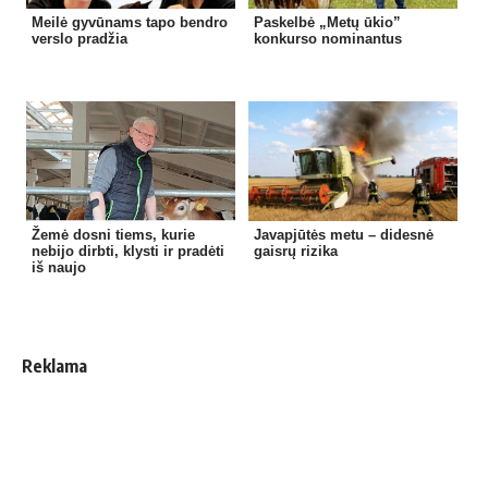
Meilė gyvūnams tapo bendro
Paskelbė „Metų ūkio”
verslo pradžia
konkurso nominantus
Žemė dosni tiems, kurie
Javapjūtės metu – didesnė
nebijo dirbti, klysti ir pradėti
gaisrų rizika
iš naujo
Reklama