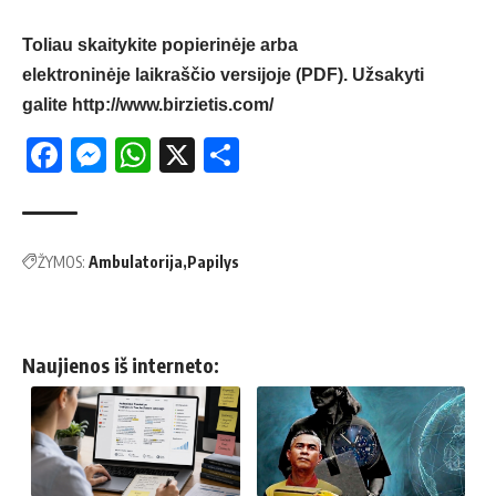
Toliau skaitykite popierinėje arba
elektroninėje laikraščio versijoje (PDF). Užsakyti
galite
http://www.birzietis.com/
Facebook
Messenger
WhatsApp
X
Share
ŽYMOS:
Ambulatorija
Papilys
Naujienos iš interneto: