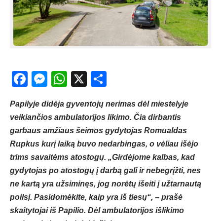
Facebook
Messenger
WhatsApp
X
Share
Papilyje didėja gyventojų nerimas dėl miestelyje
veikiančios ambulatorijos likimo. Čia dirbantis
garbaus amžiaus šeimos gydytojas Romualdas
Rupkus kurį laiką buvo nedarbingas, o vėliau išėjo
trims savaitėms atostogų. „Girdėjome kalbas, kad
gydytojas po atostogų į darbą gali ir nebegrįžti, nes
ne kartą yra užsiminęs, jog norėtų išeiti į užtarnautą
poilsį. Pasidomėkite, kaip yra iš tiesų“, – prašė
skaitytojai iš Papilio. Dėl ambulatorijos išlikimo