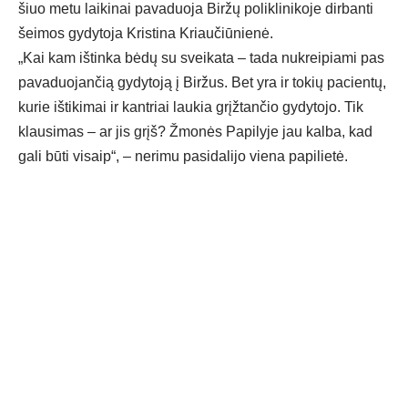
šiuo metu laikinai pavaduoja Biržų poliklinikoje dirbanti
šeimos gydytoja Kristina Kriaučiūnienė.
„Kai kam ištinka bėdų su sveikata – tada nukreipiami pas
pavaduojančią gydytoją į Biržus. Bet yra ir tokių pacientų,
kurie ištikimai ir kantriai laukia grįžtančio gydytojo. Tik
klausimas – ar jis grįš? Žmonės Papilyje jau kalba, kad
gali būti visaip“, – nerimu pasidalijo viena papilietė.