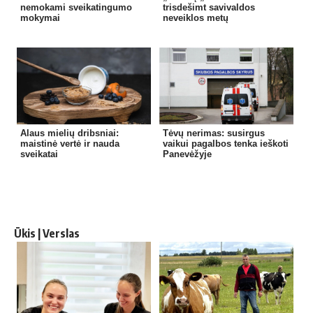
nemokami sveikatingumo
trisdešimt savivaldos
mokymai
neveiklos metų
Alaus mielių dribsniai:
Tėvų nerimas: susirgus
maistinė vertė ir nauda
vaikui pagalbos tenka ieškoti
sveikatai
Panevėžyje
Ūkis | Verslas