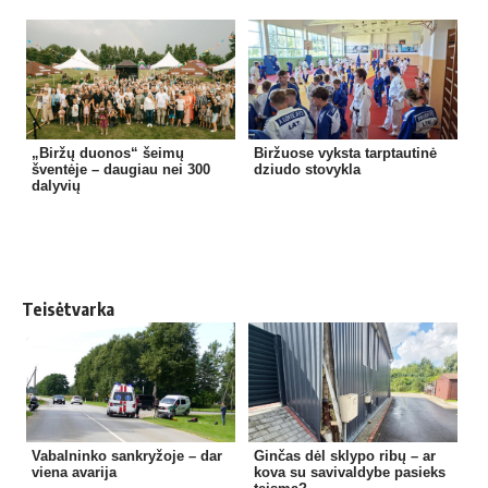
„Biržų duonos“ šeimų
Biržuose vyksta tarptautinė
šventėje – daugiau nei 300
dziudo stovykla
dalyvių
Teisėtvarka
Vabalninko sankryžoje – dar
Ginčas dėl sklypo ribų – ar
viena avarija
kova su savivaldybe pasieks