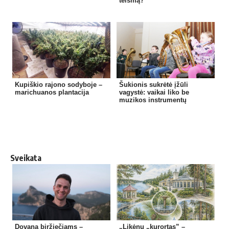
teismą?
Kupiškio rajono sodyboje –
Šukionis sukrėtė įžūli
marichuanos plantacija
vagystė: vaikai liko be
muzikos instrumentų
Sveikata
Dovana biržiečiams –
„Likėnų „kurortas” –