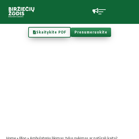
Skaitykite PDF
Prenumeruokite
Home
»
Blog
»
Ambulatorijų likimas: tylus nykimas ar natūrali kaita?