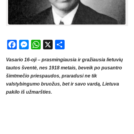
Facebook
Messenger
WhatsApp
X
Share
Vasario 16-oji – prasmingiausia ir gražiausia lietuvių
tautos šventė, nes 1918 metais, beveik po pusantro
šimtmečio priespaudos, praradusi ne tik
valstybingumo bruožus, bet ir savo vardą, Lietuva
pakilo iš užmaršties.