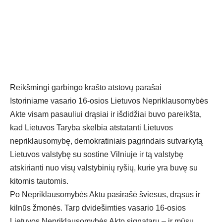
Reikšmingi garbingo krašto atstovų parašai
Istoriniame vasario 16-osios Lietuvos Nepriklausomybės
Akte visam pasauliui drąsiai ir išdidžiai buvo pareikšta,
kad Lietuvos Taryba skelbia atstatanti Lietuvos
nepriklausomybę, demokratiniais pagrindais sutvarkytą
Lietuvos valstybę su sostine Vilniuje ir tą valstybę
atskirianti nuo visų valstybinių ryšių, kurie yra buvę su
kitomis tautomis.
Po Nepriklausomybės Aktu pasirašė šviesūs, drąsūs ir
kilnūs žmonės. Tarp dvidešimties vasario 16-osios
Lietuvos Nepriklausomybės Akto signatarų – ir mūsų