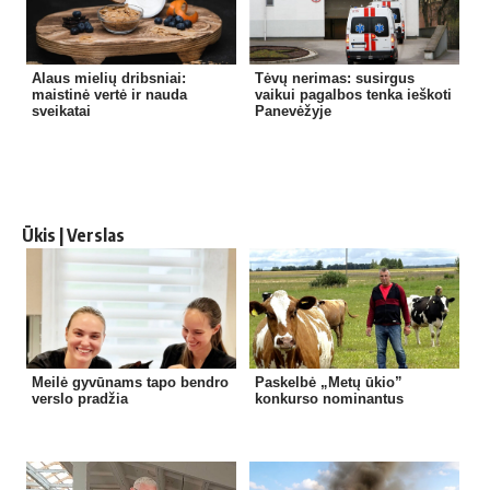
Alaus mielių dribsniai:
Tėvų nerimas: susirgus
maistinė vertė ir nauda
vaikui pagalbos tenka ieškoti
sveikatai
Panevėžyje
Ūkis | Verslas
Meilė gyvūnams tapo bendro
Paskelbė „Metų ūkio”
verslo pradžia
konkurso nominantus