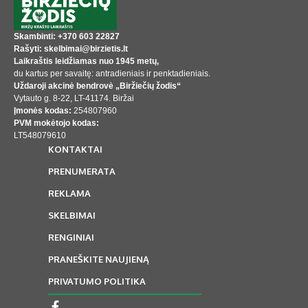
Skambinti: +370 603 22827
Rašyti: skelbimai@birzietis.lt
Laikraštis leidžiamas nuo 1945 metų,
du kartus per savaitę: antradieniais ir penktadieniais.
Uždaroji akcinė bendrovė „Biržiečių žodis“
Vytauto g. 8-22, LT-41174. Biržai
Įmonės kodas:
254807960
PVM mokėtojo kodas:
LT548079610
KONTAKTAI
PRENUMERATA
REKLAMA
SKELBIMAI
RENGINIAI
PRANEŠKITE NAUJIENĄ
PRIVATUMO POLITIKA