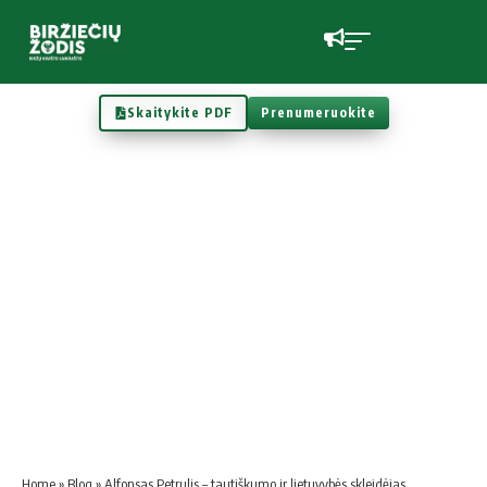
Skaitykite PDF
Prenumeruokite
Home
»
Blog
»
Alfonsas Petrulis – tautiškumo ir lietuvybės skleidėjas