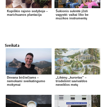
Kupiškio rajono sodyboje –
Šukionis sukrėtė įžūli
marichuanos plantacija
vagystė: vaikai liko be
muzikos instrumentų
Sveikata
Dovana biržiečiams –
„Likėnų „kurortas” –
nemokami sveikatingumo
trisdešimt savivaldos
mokymai
neveiklos metų