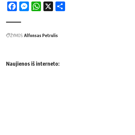
Facebook
Messenger
WhatsApp
X
Share
ŽYMOS:
Alfonsas Petrulis
Naujienos iš interneto: