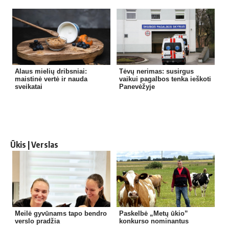
Alaus mielių dribsniai:
Tėvų nerimas: susirgus
maistinė vertė ir nauda
vaikui pagalbos tenka ieškoti
sveikatai
Panevėžyje
Ūkis | Verslas
Meilė gyvūnams tapo bendro
Paskelbė „Metų ūkio”
verslo pradžia
konkurso nominantus