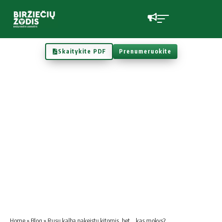
Skaitykite PDF
Prenumeruokite
Home
»
Blog
»
Rusų kalbą pakeistų kitomis, bet… kas mokys?