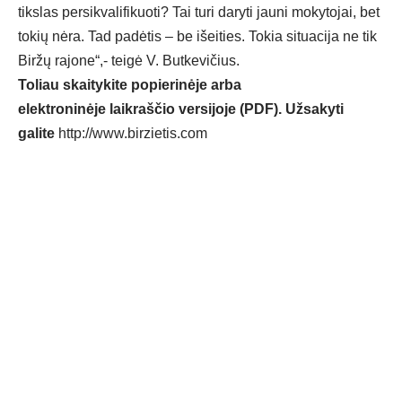
tikslas persikvalifikuoti? Tai turi daryti jauni mokytojai, bet
tokių nėra. Tad padėtis – be išeities. Tokia situacija ne tik
Biržų rajone“,- teigė V. Butkevičius.
Toliau skaitykite popierinėje arba
elektroninėje laikraščio versijoje (PDF). Užsakyti
galite
http://www.birzietis.com