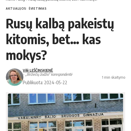
AKTUALIJOS
ŠVIETIMAS
Rusų kalbą pakeistų
kitomis, bet… kas
mokys?
Vilė LEŠČINSKIENĖ
- „Biržiečių žodžio“ korespondentė
1 min skaitymo
Publikuota: 2024-05-22