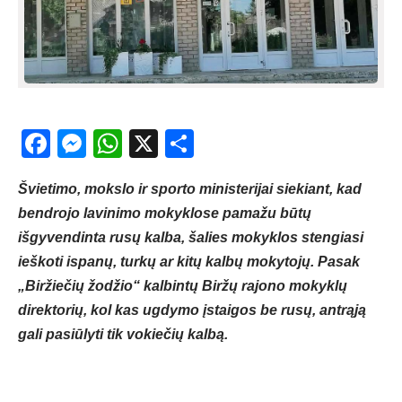
Facebook
Messenger
WhatsApp
X
Share
Švietimo, mokslo ir sporto ministerijai siekiant, kad
bendrojo lavinimo mokyklose pamažu būtų
išgyvendinta rusų kalba, šalies mokyklos stengiasi
ieškoti ispanų, turkų ar kitų kalbų mokytojų. Pasak
„Biržiečių žodžio“ kalbintų Biržų rajono mokyklų
direktorių, kol kas ugdymo įstaigos be rusų, antrąją
gali pasiūlyti tik vokiečių kalbą.