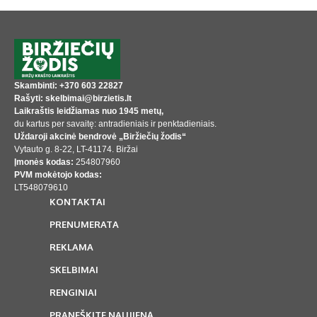
Skambinti: +370 603 22827
Rašyti: skelbimai@birzietis.lt
Laikraštis leidžiamas nuo 1945 metų,
du kartus per savaitę: antradieniais ir penktadieniais.
Uždaroji akcinė bendrovė „Biržiečių žodis“
Vytauto g. 8-22, LT-41174. Biržai
Įmonės kodas:
254807960
PVM mokėtojo kodas:
LT548079610
KONTAKTAI
PRENUMERATA
REKLAMA
SKELBIMAI
RENGINIAI
PRANEŠKITE NAUJIENĄ