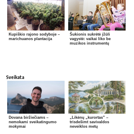
Kupiškio rajono sodyboje –
Šukionis sukrėtė įžūli
marichuanos plantacija
vagystė: vaikai liko be
muzikos instrumentų
Sveikata
Dovana biržiečiams –
„Likėnų „kurortas” –
nemokami sveikatingumo
trisdešimt savivaldos
mokymai
neveiklos metų