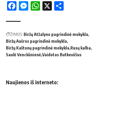
Facebook
Messenger
WhatsApp
X
Share
ŽYMOS:
Biržų Atžalyno pagrindinė mokykla
Biržų Aušros pagrindinė mokykla
Biržų Kaštonų pagrindinė mokykla
Rusų kalba
Saulė Venckūnienė
Vaidotas Butkevičius
Naujienos iš interneto: