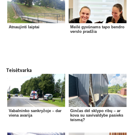
Atnaujinti laiptai
Meilė gyvūnams tapo bendro
verslo pradžia
Teisėtvarka
Vabalninko sankryžoje – dar
Ginčas dėl sklypo ribų – ar
viena avarija
kova su savivaldybe pasieks
teismą?