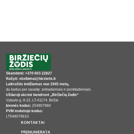
Skambinti: +370 603 22827
Rašyti: skelbimai@birzietis.lt
Laikraštis leidžiamas nuo 1945 metų,
du kartus per savaitę: antradieniais ir penktadieniais.
Uždaroji akcinė bendrovė „Biržiečių žodis“
Vytauto g. 8-22, LT-41174. Biržai
Įmonės kodas:
254807960
PVM mokėtojo kodas:
LT548079610
KONTAKTAI
PRENUMERATA