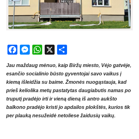
Facebook
Messenger
WhatsApp
X
Share
Jau maždaug mėnuo, kaip Biržų miesto, Vėjo gatvėje,
esančio socialinio būsto gyventojai savo vaikus į
kiemą išleidžia su baime. Žmonės nuogąstauja, kad
prieš keliolika metų pastatytas daugiabutis namas po
truputį pradėjo irti ir vieną dieną iš antro aukšto
balkono pradėjo kristi jo apdailos plokštės, kurios tik
per plauką nesužeidė netoliese žaidusių vaikų.