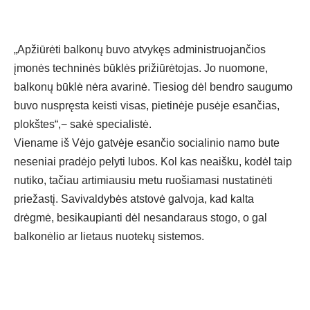
„Apžiūrėti balkonų buvo atvykęs administruojančios
įmonės techninės būklės prižiūrėtojas. Jo nuomone,
balkonų būklė nėra avarinė. Tiesiog dėl bendro saugumo
buvo nuspręsta keisti visas, pietinėje pusėje esančias,
plokštes“,− sakė specialistė.
Viename iš Vėjo gatvėje esančio socialinio namo bute
neseniai pradėjo pelyti lubos. Kol kas neaišku, kodėl taip
nutiko, tačiau artimiausiu metu ruošiamasi nustatinėti
priežastį. Savivaldybės atstovė galvoja, kad kalta
drėgmė, besikaupianti dėl nesandaraus stogo, o gal
balkonėlio ar lietaus nuotekų sistemos.