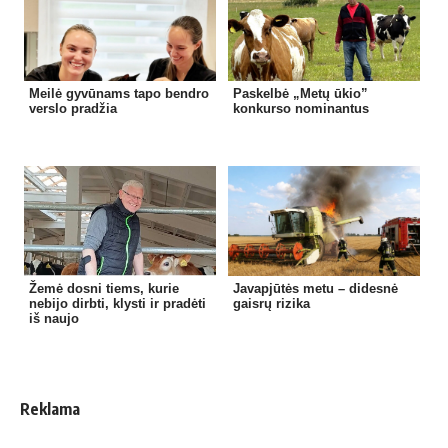
Meilė gyvūnams tapo bendro
Paskelbė „Metų ūkio”
verslo pradžia
konkurso nominantus
Žemė dosni tiems, kurie
Javapjūtės metu – didesnė
nebijo dirbti, klysti ir pradėti
gaisrų rizika
iš naujo
Reklama