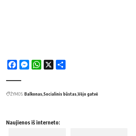
Facebook
Messenger
WhatsApp
X
Share
ŽYMOS:
Balkonas
Socialinis būstas
Vėjo gatvė
Naujienos iš interneto: