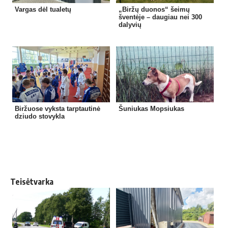
Vargas dėl tualetų
„Biržų duonos“ šeimų
šventėje – daugiau nei 300
dalyvių
Biržuose vyksta tarptautinė
Šuniukas Mopsiukas
dziudo stovykla
Teisėtvarka