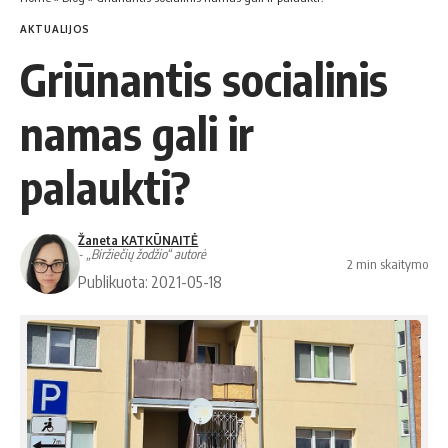
AKTUALIJOS
Griūnantis socialinis
namas gali ir
palaukti?
Žaneta KATKŪNAITĖ
- „Biržiečių žodžio“ autorė
2 min skaitymo
Publikuota: 2021-05-18