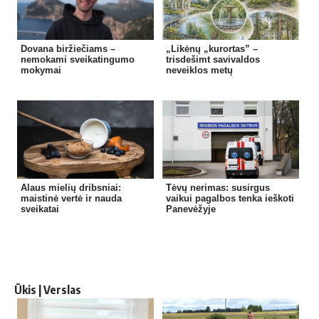
Dovana biržiečiams –
„Likėnų „kurortas” –
nemokami sveikatingumo
trisdešimt savivaldos
mokymai
neveiklos metų
Alaus mielių dribsniai:
Tėvų nerimas: susirgus
maistinė vertė ir nauda
vaikui pagalbos tenka ieškoti
sveikatai
Panevėžyje
Ūkis | Verslas