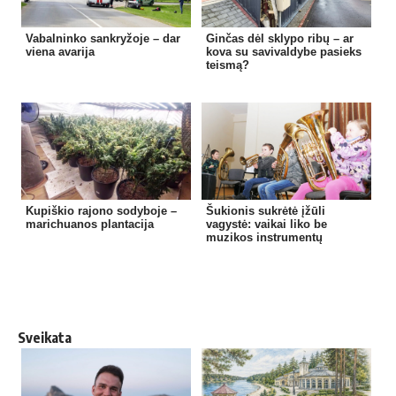
Vabalninko sankryžoje – dar
Ginčas dėl sklypo ribų – ar
viena avarija
kova su savivaldybe pasieks
teismą?
Kupiškio rajono sodyboje –
Šukionis sukrėtė įžūli
marichuanos plantacija
vagystė: vaikai liko be
muzikos instrumentų
Sveikata