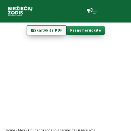
Skaitykite PDF
Prenumeruokite
Home
»
Blog
»
Griūnantis socialinis namas gali ir palaukti?