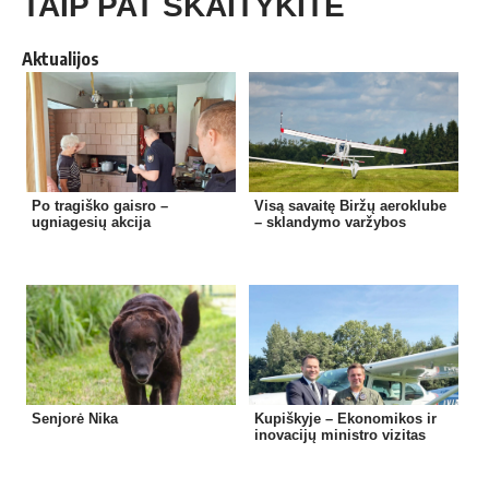
TAIP PAT SKAITYKITE
Aktualijos
Po tragiško gaisro –
Visą savaitę Biržų aeroklube
ugniagesių akcija
– sklandymo varžybos
Senjorė Nika
Kupiškyje – Ekonomikos ir
inovacijų ministro vizitas