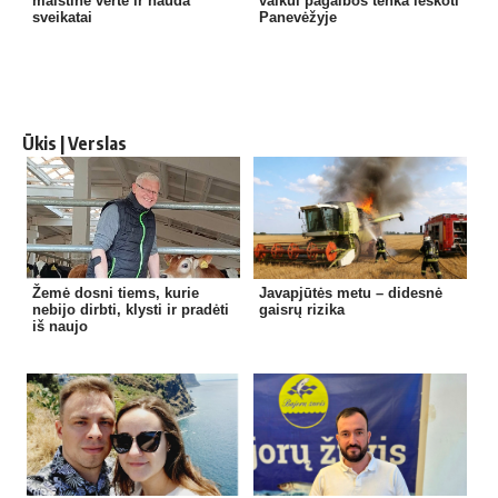
maistinė vertė ir nauda
vaikui pagalbos tenka ieškoti
sveikatai
Panevėžyje
Ūkis | Verslas
Žemė dosni tiems, kurie
Javapjūtės metu – didesnė
nebijo dirbti, klysti ir pradėti
gaisrų rizika
iš naujo