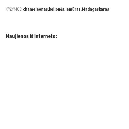
ŽYMOS:
chameleonas
kelionės
lemūras
Madagaskaras
Naujienos iš interneto: