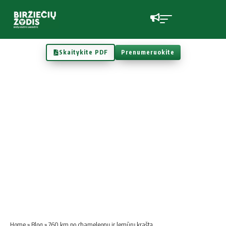
Skaitykite PDF
Prenumeruokite
Home
»
Blog
»
760 km po chameleonų ir lemūrų kraštą