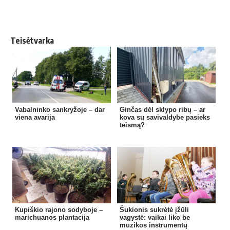
Teisėtvarka
Vabalninko sankryžoje – dar
Ginčas dėl sklypo ribų – ar
viena avarija
kova su savivaldybe pasieks
teismą?
Kupiškio rajono sodyboje –
Šukionis sukrėtė įžūli
marichuanos plantacija
vagystė: vaikai liko be
muzikos instrumentų