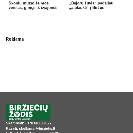
Skonių mūza: šeimos
„Bajorų žuvis“ pagaliau
verslas, gimęs iš svajonės
„atplaukė“ į Biržus
Reklama
Skambinti: +370 603 22827
Rašyti: skelbimai@birzietis.lt