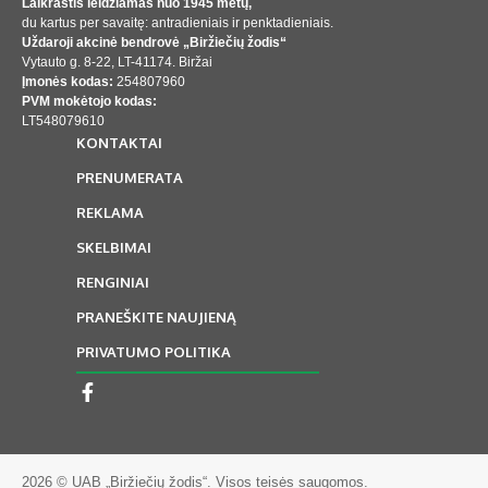
Laikraštis leidžiamas nuo 1945 metų,
du kartus per savaitę: antradieniais ir penktadieniais.
Uždaroji akcinė bendrovė „Biržiečių žodis“
Vytauto g. 8-22, LT-41174. Biržai
Įmonės kodas:
254807960
PVM mokėtojo kodas:
LT548079610
KONTAKTAI
PRENUMERATA
REKLAMA
SKELBIMAI
RENGINIAI
PRANEŠKITE NAUJIENĄ
PRIVATUMO POLITIKA
2026 © UAB „Biržiečių žodis“. Visos teisės saugomos.