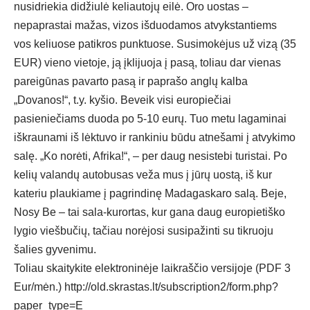
nusidriekia didžiulė keliautojų eilė. Oro uostas –
nepaprastai mažas, vizos išduodamos atvykstantiems
vos keliuose patikros punktuose. Susimokėjus už vizą (35
EUR) vieno vietoje, ją įklijuoja į pasą, toliau dar vienas
pareigūnas pavarto pasą ir paprašo anglų kalba
„Dovanos!“, t.y. kyšio. Beveik visi europiečiai
pasieniečiams duoda po 5-10 eurų. Tuo metu lagaminai
iškraunami iš lėktuvo ir rankiniu būdu atnešami į atvykimo
salę. „Ko norėti, Afrika!“, – per daug nesistebi turistai. Po
kelių valandų autobusas veža mus į jūrų uostą, iš kur
kateriu plaukiame į pagrindinę Madagaskaro salą. Beje,
Nosy Be – tai sala-kurortas, kur gana daug europietiško
lygio viešbučių, tačiau norėjosi susipažinti su tikruoju
šalies gyvenimu.
Toliau skaitykite elektroninėje laikraščio versijoje (PDF 3
Eur/mėn.)
http://old.skrastas.lt/subscription2/form.php?
paper_type=E