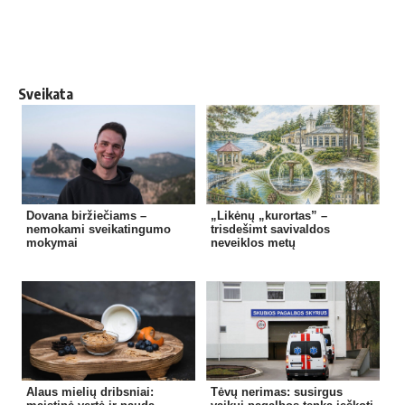
Sveikata
Dovana biržiečiams –
„Likėnų „kurortas” –
nemokami sveikatingumo
trisdešimt savivaldos
mokymai
neveiklos metų
Alaus mielių dribsniai:
Tėvų nerimas: susirgus