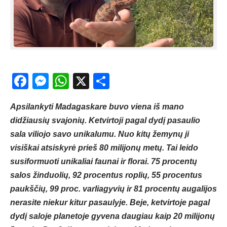
Facebook
Messenger
WhatsApp
X
Share
Apsilankyti Madagaskare buvo viena iš mano
didžiausių svajonių. Ketvirtoji pagal dydį pasaulio
sala viliojo savo unikalumu. Nuo kitų žemynų ji
visiškai atsiskyrė prieš 80 milijonų metų. Tai leido
susiformuoti unikaliai faunai ir florai. 75 procentų
salos žinduolių, 92 procentus roplių, 55 procentus
paukščių, 99 proc. varliagyvių ir 81 procentų augalijos
nerasite niekur kitur pasaulyje. Beje, ketvirtoje pagal
dydį saloje planetoje gyvena daugiau kaip 20 milijonų