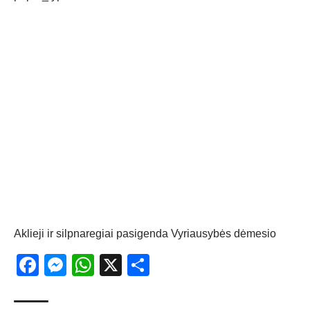
Aklieji ir silpnaregiai pasigenda Vyriausybės dėmesio
Facebook
Messenger
WhatsApp
X
Share