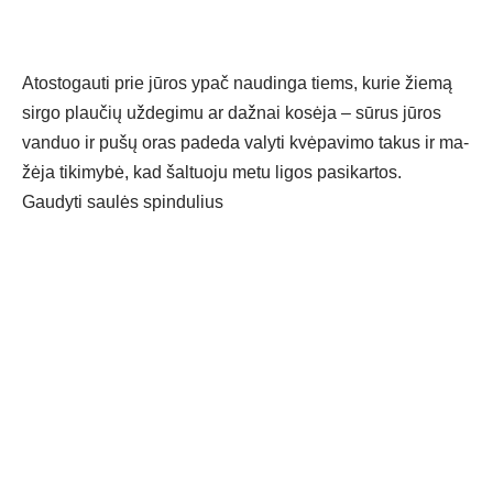
Atos­to­gau­ti prie jū­ros ypač nau­din­ga tiems, ku­rie žie­mą
sir­go plau­čių už­de­gi­mu ar daž­nai ko­sė­ja – sū­rus jū­ros
van­duo ir pu­šų oras pa­de­da va­ly­ti kvė­pa­vi­mo ta­kus ir ma­
žė­ja ti­ki­my­bė, kad šal­tuo­ju me­tu li­gos pa­si­kar­tos.
Gau­dy­ti sau­lės spin­du­lius