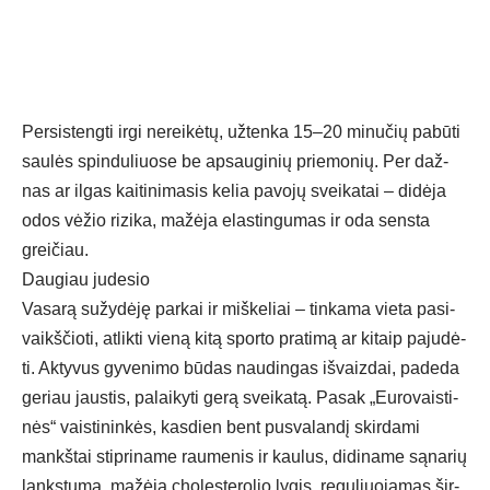
Per­sis­teng­ti ir­gi ne­rei­kė­tų, už­ten­ka 15–20 mi­nu­čių pa­bū­ti
sau­lės spin­du­liuo­se be ap­sau­gi­nių prie­mo­nių. Per daž­
nas ar il­gas kai­ti­ni­ma­sis ke­lia pa­vo­jų svei­ka­tai – di­dė­ja
odos vė­žio ri­zi­ka, ma­žė­ja elas­tin­gu­mas ir oda sens­ta
grei­čiau.
Dau­giau ju­de­sio
Va­sa­rą su­žy­dė­ję par­kai ir miš­ke­liai – tin­ka­ma vie­ta pa­si­
vaikš­čio­ti, at­lik­ti vie­ną ki­tą spor­to pra­ti­mą ar ki­taip pa­ju­dė­
ti. Ak­ty­vus gy­ve­ni­mo bū­das nau­din­gas iš­vaiz­dai, pa­de­da
ge­riau jaus­tis, pa­lai­ky­ti ge­rą svei­ka­tą. Pa­sak „Eu­ro­vais­ti­
nės“ vais­ti­nin­kės, kas­dien bent pus­va­lan­dį skir­da­mi
mankš­tai stip­ri­na­me rau­me­nis ir kau­lus, di­di­na­me są­na­rių
lanks­tu­mą, ma­žė­ja cho­les­te­ro­lio ly­gis, re­gu­liuo­ja­mas šir­