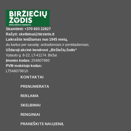
Skambinti: +370 603 22827
Rašyti: skelbimai@birzietis.lt
Laikraštis leidžiamas nuo 1945 metų,
du kartus per savaitę: antradieniais ir penktadieniais.
Uždaroji akcinė bendrovė „Biržiečių žodis“
Vytauto g. 8-22, LT-41174. Biržai
Įmonės kodas:
254807960
PVM mokėtojo kodas:
LT548079610
KONTAKTAI
PRENUMERATA
REKLAMA
SKELBIMAI
RENGINIAI
PRANEŠKITE NAUJIENĄ