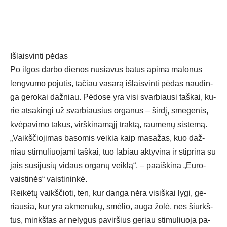
Iš­lais­vin­ti pė­das
Po il­gos dar­bo die­nos nu­sia­vus ba­tus api­ma ma­lo­nus
leng­vu­mo po­jū­tis, ta­čiau va­sa­rą iš­lais­vin­ti pė­das nau­din­
ga ge­ro­kai daž­niau. Pė­do­se yra vi­si svar­biau­si taš­kai, ku­
rie at­sa­kin­gi už svar­biau­sius or­ga­nus – šir­dį, sme­ge­nis,
kvė­pa­vi­mo ta­kus, virš­ki­na­mą­jį trak­tą, rau­me­nų sis­te­mą.
„Vaikš­čio­ji­mas ba­so­mis vei­kia kaip ma­sa­žas, kuo daž­
niau sti­mu­liuo­ja­mi taš­kai, tuo la­biau ak­ty­vi­na ir stip­ri­na su
jais su­si­ju­sių vi­daus or­ga­nų veik­lą“, – paaiš­ki­na „Eu­ro­
vais­ti­nės“ vais­ti­nin­kė.
Rei­kė­tų vaikš­čio­ti, ten, kur dan­ga nė­ra vi­siš­kai ly­gi, ge­
riau­sia, kur yra ak­me­nu­kų, smė­lio, au­ga žo­lė, nes šiurkš­
tus, minkš­tas ar ne­ly­gus pa­vir­šius ge­riau sti­mu­liuo­ja pa­