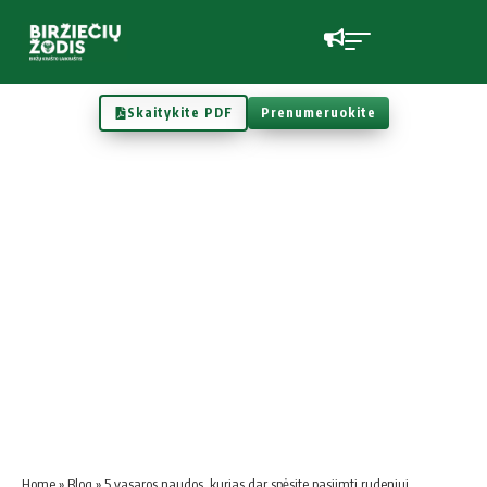
Skaitykite PDF
Prenumeruokite
Home
»
Blog
»
5 vasaros naudos, kurias dar spėsite pasiimti rudeniui