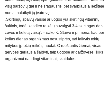
vi­sų dar­žo­vių gal ir neiš­ra­gau­si­te, bet svar­biau­sia lėkš­tė­je
nuo­lat pa­lai­ky­ti jų įvai­ro­vę.
„Skir­tin­gų spal­vų vai­siai ar uo­gos yra skir­tin­gų vi­ta­mi­nų
šal­ti­nis, to­dėl kas­dien rei­kė­tų su­val­gy­ti 3-4 skir­tin­gas dar­
žo­ves ir ke­le­tą vai­sų“, – sa­ko K. Stai­vė ir pri­me­na, kad per
ke­lias die­nas or­ga­niz­mas ne­sus­tip­rės, tad lai­ky­tis to­kių
mi­ty­bos įpro­čių rei­kė­tų nuo­lat. O ruo­šian­tis žie­mai, vi­sas
gė­ry­bes ge­riau­sia šal­dy­ti, taip uo­go­se ar dar­žo­vė­se iš­liks
or­ga­niz­mui nau­din­gi vi­ta­mi­nai, skai­du­los.