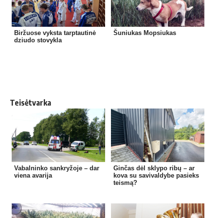
Biržuose vyksta tarptautinė
Šuniukas Mopsiukas
dziudo stovykla
Teisėtvarka
Vabalninko sankryžoje – dar
Ginčas dėl sklypo ribų – ar
viena avarija
kova su savivaldybe pasieks
teismą?