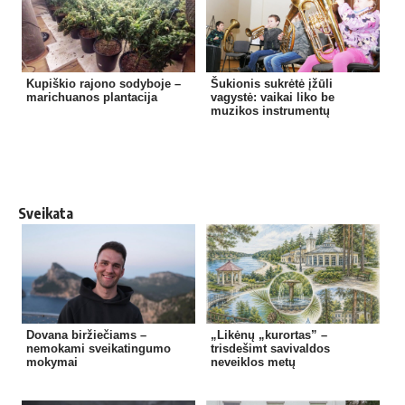
Kupiškio rajono sodyboje –
Šukionis sukrėtė įžūli
marichuanos plantacija
vagystė: vaikai liko be
muzikos instrumentų
Sveikata
Dovana biržiečiams –
„Likėnų „kurortas” –
nemokami sveikatingumo
trisdešimt savivaldos
mokymai
neveiklos metų