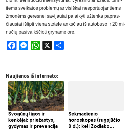
di­din­ti tre­ni­ruo­čių in­ten­sy­vu­mą. Vy­res­nio am­žiaus, tu­rin­
tiems svei­ka­tos pro­ble­mų ar vi­siš­kai ne­spor­tuo­jan­tiems
žmo­nėms ge­res­nei sa­vi­jau­tai pa­lai­ky­ti už­ten­ka pa­pras­
čiau­siai iš­lip­ti vie­na sto­te­le anks­čiau iš au­to­bu­so ir 20 mi­
nu­čių pa­si­vaikš­čio­ti gry­na­me ore.
Facebook
Messenger
WhatsApp
X
Share
Naujienos iš interneto: