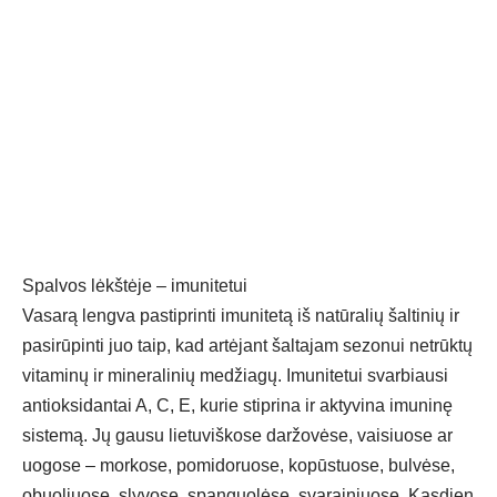
Spal­vos lėkš­tė­je – imu­ni­te­tui
Va­sa­rą leng­va pa­stip­rin­ti imu­ni­te­tą iš na­tū­ra­lių šal­ti­nių ir
pa­si­rū­pin­ti juo taip, kad ar­tė­jant šal­ta­jam se­zo­nui ne­trūk­tų
vi­ta­mi­nų ir mi­ne­ra­li­nių me­džia­gų. Imu­ni­te­tui svar­biau­si
an­tiok­si­dan­tai A, C, E, ku­rie stip­ri­na ir ak­ty­vi­na imu­ni­nę
sis­te­mą. Jų gau­su lie­tu­viš­ko­se dar­žo­vė­se, vai­siuo­se ar
uo­go­se – mor­ko­se, po­mi­do­ruo­se, ko­pūs­tuo­se, bul­vė­se,
obuo­liuo­se, sly­vo­se, span­guo­lė­se, sva­rai­niuo­se. Kas­dien