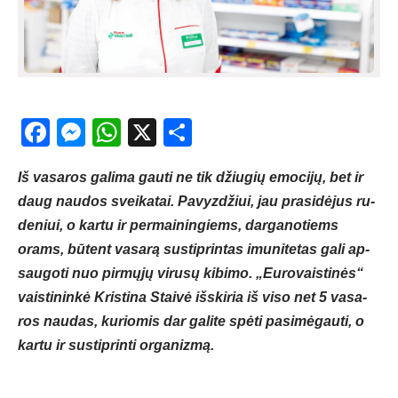
Facebook
Messenger
WhatsApp
X
Share
Iš va­sa­ros ga­li­ma gau­ti ne tik džiu­gių emo­ci­jų, bet ir
daug nau­dos svei­ka­tai. Pa­vyz­džiui, jau pra­si­dė­jus ru­
de­niui, o kar­tu ir per­mai­nin­giems, dar­ga­no­tiems
orams, bū­tent va­sa­rą su­stip­rin­tas imu­ni­te­tas ga­li ap­
sau­go­ti nuo pir­mų­jų vi­ru­sų ki­bi­mo. „Eu­ro­vais­ti­nės“
vais­ti­nin­kė Kris­ti­na Stai­vė iš­ski­ria iš vi­so net 5 va­sa­
ros nau­das, ku­rio­mis dar ga­li­te spė­ti pa­si­mė­gau­ti, o
kar­tu ir su­stip­rin­ti or­ga­niz­mą.