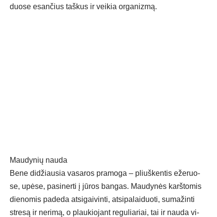
duo­se esan­čius taš­kus ir vei­kia or­ga­niz­mą.
Mau­dy­nių nau­da
Be­ne di­džiau­sia va­sa­ros pra­mo­ga – pliuš­ken­tis eže­ruo­
se, upė­se, pa­si­ner­ti į jū­ros ban­gas. Mau­dy­nės karš­to­mis
die­no­mis pa­de­da at­si­gai­vin­ti, at­si­pa­lai­duo­ti, su­ma­žin­ti
stre­są ir ne­ri­mą, o plau­kio­jant re­gu­lia­riai, tai ir nau­da vi­