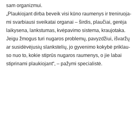
sam or­ga­niz­mui.
„Plau­kio­jant dir­ba be­veik vi­si kū­no rau­me­nys ir tre­ni­ruo­ja­
mi svar­biau­si svei­ka­tai or­ga­nai – šir­dis, plau­čiai, ge­rė­ja
lai­ky­se­na, lanks­tu­mas, kvė­pa­vi­mo sis­te­ma, krau­jo­ta­ka.
Jei­gu žmo­gus tu­ri nu­ga­ros pro­ble­mų, pa­vyz­džiui, iš­var­žų
ar su­si­dė­vė­ju­sių slanks­te­lių, jo gy­ve­ni­mo ko­ky­bė pri­klau­
so nuo to, ko­kie stip­rūs nu­ga­ros rau­me­nys, o jie la­bai
stip­ri­na­mi plau­kio­jant“, – pa­žy­mi spe­cia­lis­tė.