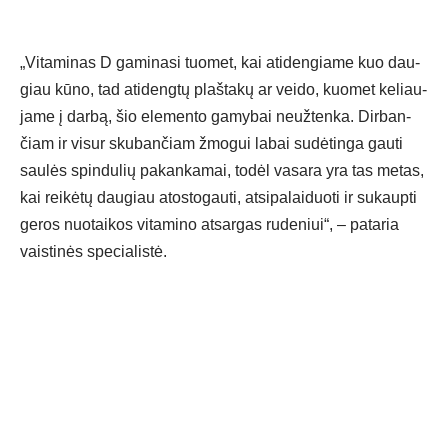
„Vi­ta­mi­nas D ga­mi­na­si tuo­met, kai ati­den­gia­me kuo dau­
giau kū­no, tad ati­deng­tų plaš­ta­kų ar vei­do, kuo­met ke­liau­
ja­me į dar­bą, šio ele­men­to ga­my­bai neuž­ten­ka. Dir­ban­
čiam ir vi­sur sku­ban­čiam žmo­gui la­bai su­dė­tin­ga gau­ti
sau­lės spin­du­lių pa­kan­ka­mai, to­dėl va­sa­ra yra tas me­tas,
kai rei­kė­tų dau­giau ato­sto­gau­ti, at­si­pa­lai­duo­ti ir su­kaup­ti
ge­ros nuo­tai­kos vi­ta­mi­no at­sar­gas ru­de­niui“, – pa­ta­ria
vais­ti­nės spe­cia­lis­tė.