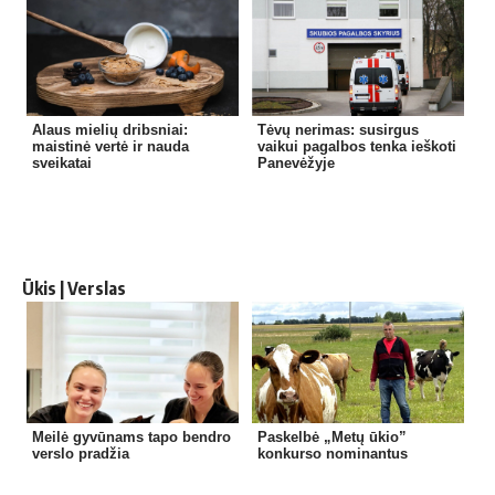
Alaus mielių dribsniai:
Tėvų nerimas: susirgus
maistinė vertė ir nauda
vaikui pagalbos tenka ieškoti
sveikatai
Panevėžyje
Ūkis | Verslas
Meilė gyvūnams tapo bendro
Paskelbė „Metų ūkio”
verslo pradžia
konkurso nominantus