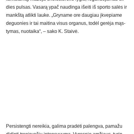
dies pul­sas. Va­sa­rą ypač nau­din­ga išei­ti iš spor­to sa­lės ir
mankš­tą at­lik­ti lau­ke. „Gry­na­me ore dau­giau įkve­pia­me
de­guo­nies ir tai mai­ti­na vi­sus or­ga­nus, to­dėl ge­rė­ja mąs­
ty­mas, nuo­tai­ka“, – sa­ko K. Stai­vė.
Per­sis­teng­ti ne­rei­kia, ga­li­ma pra­dė­ti pa­leng­va, pa­ma­žu