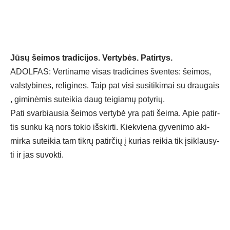
Jū­sų šei­mos tra­di­ci­jos. Ver­ty­bės. Pa­tir­tys.
ADOL­FAS: Ver­ti­na­me vi­sas tra­di­ci­nes šven­tes: šei­mos,
vals­ty­bi­nes, re­li­gi­nes. Taip pat vi­si su­si­ti­ki­mai su drau­gais
, gi­mi­nė­mis su­tei­kia daug tei­gia­mų po­ty­rių.
Pa­ti svar­biau­sia šei­mos ver­ty­bė yra pa­ti šei­ma. Apie pa­tir­
tis sun­ku ką nors to­kio iš­skir­ti. Kiek­vie­na gy­ve­ni­mo aki­
mir­ka su­tei­kia tam tik­rų pa­tir­čių į ku­rias rei­kia tik įsi­klau­sy­
ti ir jas su­vok­ti.