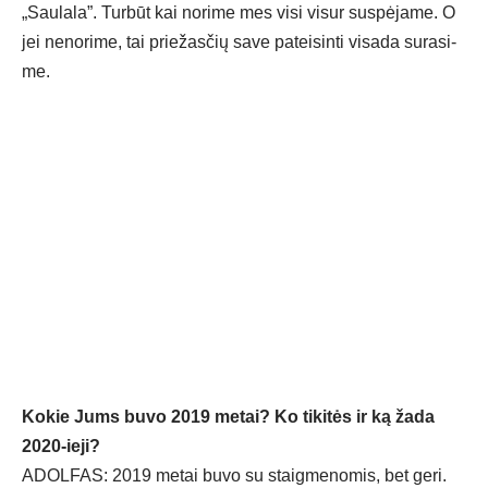
„Sau­la­la”. Tur­būt kai no­ri­me mes vi­si vi­sur su­spė­ja­me. O
jei ne­no­ri­me, tai prie­žas­čių sa­ve pa­tei­sin­ti vi­sa­da su­ra­si­
me.
Ko­kie Jums bu­vo 2019 me­tai? Ko ti­ki­tės ir ką ža­da
2020-ie­ji?
ADOL­FAS: 2019 me­tai bu­vo su staig­me­no­mis, bet ge­ri.