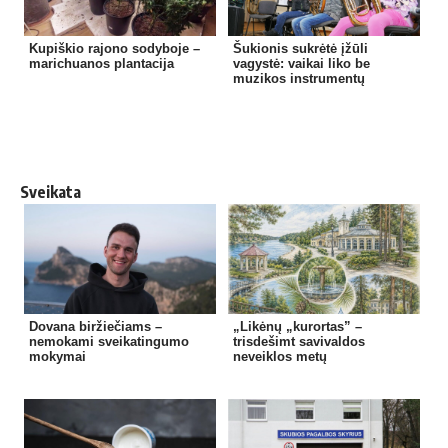
Kupiškio rajono sodyboje –
Šukionis sukrėtė įžūli
marichuanos plantacija
vagystė: vaikai liko be
muzikos instrumentų
Sveikata
Dovana biržiečiams –
„Likėnų „kurortas” –
nemokami sveikatingumo
trisdešimt savivaldos
mokymai
neveiklos metų