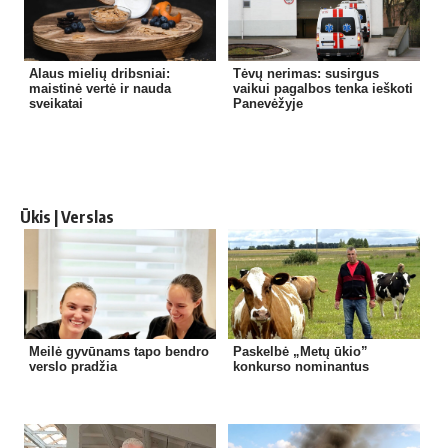
Alaus mielių dribsniai:
Tėvų nerimas: susirgus
maistinė vertė ir nauda
vaikui pagalbos tenka ieškoti
sveikatai
Panevėžyje
Ūkis | Verslas
Meilė gyvūnams tapo bendro
Paskelbė „Metų ūkio”
verslo pradžia
konkurso nominantus