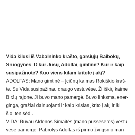
Vi­da ki­lu­si iš Va­bal­nin­ko kraš­to, gar­sių­jų Bai­bo­kų,
Sruo­gy­nės. O kur Jū­sų, Adol­fai, gim­ti­nė? Kur ir kaip
su­si­pa­ži­no­te? Kuo viens ki­tam kri­to­te į akį?
ADOL­FAS: Ma­no gim­ti­nė – Įciū­nų kai­mas Ro­kiš­kio kraš­
te. Su Vi­da su­si­pa­ži­nau drau­go ves­tu­vė­se, Ži­liš­kių kai­me
Bir­žų ra­jo­ne. Ji bu­vo ma­no pa­mer­gė. Bu­vo links­ma, ener­
gin­ga, gra­žiai dai­nuo­jan­ti ir kaip kris­las įkri­to į akį ir iki
šiol ten sė­di.
VI­DA: Bu­vau Al­do­nos Ši­mai­tės (ma­no pus­se­se­rės) ves­tu­
vė­se pa­mer­ge. Pab­ro­lys Adol­fas iš pir­mo žvilgs­nio man