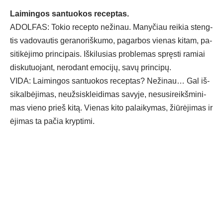
Lai­min­gos san­tuo­kos re­cep­tas.
ADOL­FAS: To­kio re­cep­to ne­ži­nau. Ma­ny­čiau rei­kia steng­
tis va­do­vau­tis ge­ra­no­riš­ku­mo, pa­gar­bos vie­nas ki­tam, pa­
si­ti­kė­ji­mo prin­ci­pais. Iš­ki­lu­sias pro­ble­mas spręs­ti ra­miai
dis­ku­tuo­jant, ne­ro­dant emo­ci­jų, sa­vų prin­ci­pų.
VI­DA: Lai­min­gos san­tuo­kos re­cep­tas? Ne­ži­nau… Gal iš­
si­kal­bė­ji­mas, neuž­sisk­lei­di­mas sa­vy­je, ne­su­si­reikš­mi­ni­
mas vie­no prieš ki­tą. Vie­nas ki­to pa­lai­ky­mas, žiū­rė­ji­mas ir
ėji­mas ta pa­čia kryp­ti­mi.