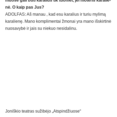
muo­se ga­li bū­ti ka­ra­lius tik tuo­met, jei mo­te­ris ka­ra­lie­
nė. O kaip pas Jus?
ADOL­FAS: Aš ma­nau , kad esu ka­ra­lius ir tu­riu my­li­mą
ka­ra­lie­nę. Ma­no komp­li­men­tai žmo­nai yra ma­no iš­skir­ti­nė
nuo­sa­vy­bė ir jais su nie­kuo ne­si­da­li­nu.
Joniškio teatras sužibėjo „Atspindžiuose“