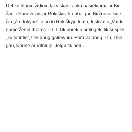
Dėl kul­tū­ri­nio ži­di­nio tai vis­kas ran­ka pa­sie­kia­ma: ir Bir­
žai, ir Pa­ne­vė­žys, ir Ro­kiš­kis. Ir da­bar jau Bir­žuo­se kvie­
čia „Žal­do­ky­nė”, o po to Ro­kiš­ky­je teat­rų fes­ti­va­lis „Vai­di­
na­me žem­dir­biams” ir t. t. Tik no­rėk ir ne­tin­gėk, tik su­spėk
„kul­tū­rin­tis”, tiek daug ga­li­my­bių. Po­ra va­lan­dų ir tu, žmo­
gau, Kau­ne ar Vil­niu­je. Jei­gu tik no­ri…