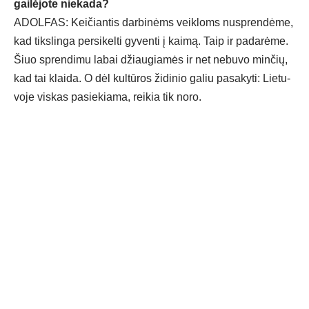
gai­lė­jo­te nie­ka­da?
ADOL­FAS: Kei­čian­tis dar­bi­nėms veik­loms nu­spren­dė­me,
kad tiks­lin­ga per­si­kel­ti gy­ven­ti į kai­mą. Taip ir pa­da­rė­me.
Šiuo spren­di­mu la­bai džiau­gia­mės ir net ne­bu­vo min­čių,
kad tai klai­da. O dėl kul­tū­ros ži­di­nio ga­liu pa­sa­ky­ti: Lie­tu­
vo­je vis­kas pa­sie­kia­ma, rei­kia tik no­ro.