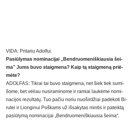
VI­DA: Pri­ta­riu Adol­fui.
Pa­siū­ly­mas no­mi­na­ci­jai „Bend­ruo­me­niš­kiau­sia šei­
ma” Jums bu­vo staig­me­na? Kaip tą staig­me­ną priė­
mė­te?
ADOL­FAS: Tik­rai tai bu­vo staig­me­na, net šiek tiek su­mi­
šo­me, bet vė­liau nu­si­ra­mi­no­me ir ra­miai lau­kė­me no­mi­
na­ci­jos re­zul­ta­tų. Tuo pa­čiu no­riu nuo­šir­džiai pa­dė­ko­ti Bi­
ru­tei ir Lion­gi­nui Poš­kams už iš­sa­ky­tas min­tis ir pa­teik­tą
pa­siū­ly­mą no­mi­na­ci­jai „Bend­ruo­me­niš­kiau­sia šei­ma“.