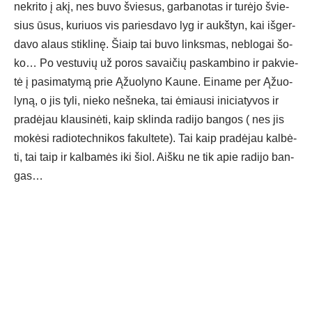
ne­kri­to į akį, nes bu­vo švie­sus, gar­ba­no­tas ir tu­rė­jo švie­
sius ūsus, ku­riuos vis pa­ries­da­vo lyg ir aukš­tyn, kai iš­ger­
da­vo alaus stik­li­nę. Šiaip tai bu­vo links­mas, ne­blo­gai šo­
ko… Po ves­tu­vių už po­ros sa­vai­čių pa­skam­bi­no ir pa­kvie­
tė į pa­si­ma­ty­mą prie Ąžuo­ly­no Kau­ne. Ei­na­me per Ąžuo­
ly­ną, o jis ty­li, nie­ko ne­šne­ka, tai ėmiau­si ini­cia­ty­vos ir
pra­dė­jau klau­si­nė­ti, kaip sklin­da ra­di­jo ban­gos ( nes jis
mo­kė­si ra­dio­tech­ni­kos fa­kul­te­te). Tai kaip pra­dė­jau kal­bė­
ti, tai taip ir kal­ba­mės iki šiol. Aiš­ku ne tik apie ra­di­jo ban­
gas…