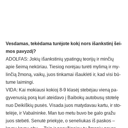
Ves­da­mas, te­kė­da­ma tu­rė­jo­te ko­kį nors išanks­ti­nį šei­
mos pa­vyz­dį?
ADOL­FAS: Jo­kių išanks­ti­nių ypa­tin­gų teo­ri­jų ir min­čių
apie šei­mą ne­kū­riau. Tie­siog no­rė­jau tu­rė­ti my­li­mą ir my­
lin­čią žmo­ną, vai­kų, juos tin­ka­mai išauk­lė­ti ir, kad vi­si bū­
tu­me lai­min­gi.
VI­DA: Kai mo­kiau­si ko­kioj 8-9 kla­sėj ste­bė­jau vie­ną pa­
gy­ve­nu­sią po­rą ku­ri atei­da­vo į Bai­bo­kų au­to­bu­sų sto­te­lę
nuo Dei­kiš­kių pu­sės. Vi­sa­da juos ma­ty­da­vau kar­tu, ir sto­
te­lė­je, ir Va­bal­nin­ke. Man tuo me­tu bu­vo be ga­lo gra­žu
juos ste­bė­ti. Se­nu­tė prie­ky­je, o se­ne­liu­kas iš pa­skos –