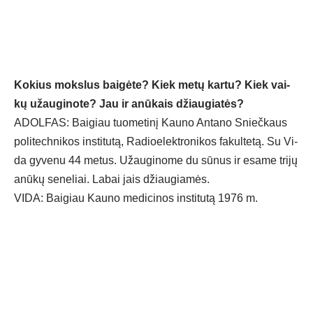
Ko­kius moks­lus bai­gė­te? Kiek me­tų kar­tu? Kiek vai­
kų užau­gi­no­te? Jau ir anū­kais džiau­gia­tės?
ADOL­FAS: Bai­giau tuo­me­ti­nį Kau­no An­ta­no Snieč­kaus
po­li­tech­ni­kos ins­ti­tu­tą, Ra­dioe­lekt­ro­ni­kos fa­kul­te­tą. Su Vi­
da gy­ve­nu 44 me­tus. Užau­gi­no­me du sū­nus ir esa­me tri­jų
anū­kų se­ne­liai. La­bai jais džiau­gia­mės.
VI­DA: Bai­giau Kau­no me­di­ci­nos ins­ti­tu­tą 1976 m.