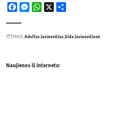
Facebook
Messenger
WhatsApp
X
Share
ŽYMOS:
Adolfas Jasinevičius
Vida Jasinevičienė
Naujienos iš interneto: