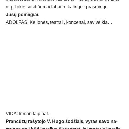
nių. To­kie su­si­bū­ri­mai la­bai rei­ka­lin­gi ir pra­smin­gi.
Jū­sų po­mė­giai.
ADOL­FAS: Ke­lio­nės, teat­rai , kon­cer­tai, sa­vi­veik­la…
VI­DA: Ir man taip pat.
Pran­cū­zų ra­šy­to­jo V. Hu­go žo­džiais, vy­ras sa­vo na­