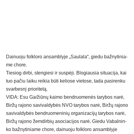
Dai­nuo­ju folk­lo­ro an­samb­ly­je „Sau­la­la“, gie­du baž­ny­ti­nia­
me cho­re.
Tie­siog dir­bi, sten­gie­si ir su­spė­ji. Blo­giau­sia si­tua­ci­ja, kai
tuo pa­čiu lai­ku rei­kia bū­ti ke­lio­se vie­to­se, ta­da pa­si­ren­ku
svar­bes­nį prio­ri­te­tą.
VI­DA: Esu Gai­žiū­nų kai­mo bend­ruo­me­nės ta­ry­bos na­rė,
Bir­žų ra­jo­no sa­vi­val­dy­bės NVO ta­ry­bos na­rė, Bir­žų ra­jo­no
sa­vi­val­dy­bės bend­ruo­me­ni­nių or­ga­ni­za­ci­jų ta­ry­bos na­rė,
Bir­žų ra­jo­no žem­dir­bių aso­cia­ci­jos na­rė. Gie­du Va­bal­nin­
ko baž­ny­ti­nia­me cho­re, dai­nuo­ju folk­lo­ro an­samb­ly­je