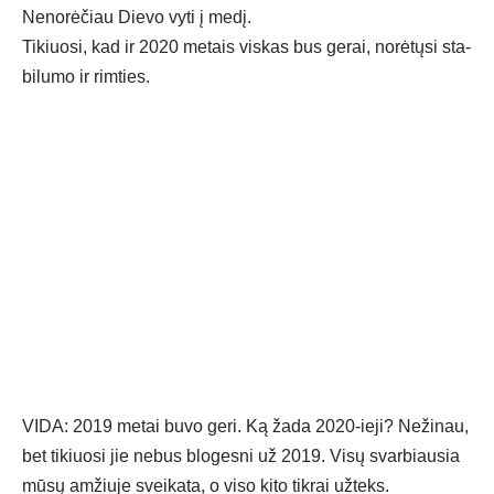
Ne­no­rė­čiau Die­vo vy­ti į me­dį.
Ti­kiuo­si, kad ir 2020 me­tais vis­kas bus ge­rai, no­rė­tų­si sta­
bi­lu­mo ir rim­ties.
VI­DA: 2019 me­tai bu­vo ge­ri. Ką ža­da 2020-ie­ji? Ne­ži­nau,
bet ti­kiuo­si jie ne­bus blo­ges­ni už 2019. Vi­sų svar­biau­sia
mū­sų am­žiu­je svei­ka­ta, o vi­so ki­to tik­rai už­teks.