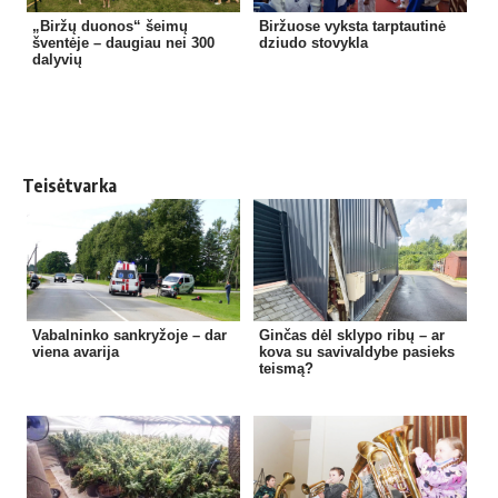
„Biržų duonos“ šeimų
Biržuose vyksta tarptautinė
šventėje – daugiau nei 300
dziudo stovykla
dalyvių
Teisėtvarka
Vabalninko sankryžoje – dar
Ginčas dėl sklypo ribų – ar
viena avarija
kova su savivaldybe pasieks
teismą?