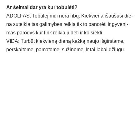
Ar šei­mai dar yra kur to­bu­lė­ti?
ADOL­FAS: To­bu­lė­ji­mui nė­ra ri­bų. Kiek­vie­na išau­šu­si die­
na su­tei­kia tas ga­li­my­bes rei­kia tik to pa­no­rė­ti ir gy­ve­ni­
mas pa­ro­dys kur link rei­kia ju­dė­ti ir ko siek­ti.
VI­DA: Tur­būt kiek­vie­ną die­ną kaž­ką nau­jo iš­girs­ta­me,
per­skai­to­me, pa­ma­to­me, su­ži­no­me. Ir tai la­bai džiu­gu.