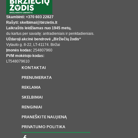
Skambinti: +370 603 22827
Rašyti: skelbimai@birzietis.lt
Laikraštis leidžiamas nuo 1945 metų,
du kartus per savaitę: antradieniais ir penktadieniais.
Uždaroji akcinė bendrovė „Biržiečių žodis“
Vytauto g. 8-22, LT-41174. Biržai
Įmonės kodas:
254807960
PVM mokėtojo kodas:
LT548079610
KONTAKTAI
PRENUMERATA
REKLAMA
SKELBIMAI
RENGINIAI
PRANEŠKITE NAUJIENĄ
PRIVATUMO POLITIKA