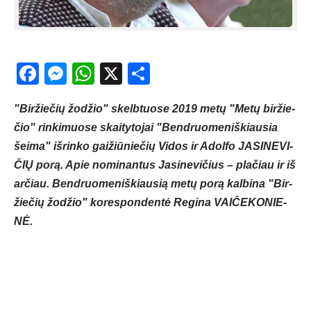
Facebook
Messenger
WhatsApp
X
Share
"Bir­žie­čių žo­džio" skelb­tuo­se 2019 me­tų "Me­tų bir­žie­
čio" rin­ki­muo­se skai­ty­to­jai "Bend­ruo­me­niš­kiau­sia
šei­ma" iš­rin­ko gai­žiū­nie­čių Vi­dos ir Adol­fo JA­SI­NE­VI­
ČIŲ po­rą. Apie no­mi­nan­tus Ja­si­ne­vi­čius – pla­čiau ir iš
ar­čiau. Bend­ruo­me­niš­kiau­sią me­tų po­rą kal­bi­na "Bir­
žie­čių žo­džio" ko­res­pon­den­tė Re­gi­na VAI­ČE­KO­NIE­
NĖ.