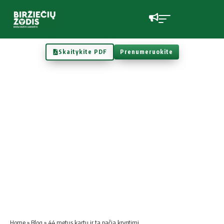
Skaitykite PDF
Prenumeruokite
Home
»
Blog
»
44 metus kartu ir ta pačia kryptimi