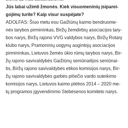
Jūs la­bai užim­ti žmo­nės. Kiek vi­suo­me­ni­nių įsi­pa­rei­
go­ji­mų tu­ri­te? Kaip vi­sur su­spė­ja­te?
ADOL­FAS: Šiuo me­tu esu Gai­žiū­nų kai­mo bend­ruo­me­
nės ta­ry­bos pir­mi­nin­kas, Bir­žų žem­dir­bių aso­cia­ci­jos ta­ry­
bos na­rys, Bir­žų ra­jo­no VVG val­dy­bos na­rys, Bir­žų Ro­ta­ry
klu­bo na­rys, Pra­mo­ni­nių uo­gy­nų au­gin­to­jų aso­cia­ci­jos
pir­mi­nin­kas, Lie­tu­vos že­mės ūkio rū­mų ta­ry­bos na­rys, Bir­
žų ra­jo­no sa­vi­val­dy­bės Gai­žiū­nų se­niū­nai­ti­jos se­niū­nai­
tis, Bir­žų ra­jo­no sa­vi­val­dy­bės eti­kos ko­mi­si­jos na­rys, Bir­
žų ra­jo­no sa­vi­val­dy­bės gar­bės pi­lie­čio var­do su­tei­ki­mo
ko­mi­si­jos na­rys, Lie­tu­vos kai­mo plėt­ros 2014 – 2020 me­
tų pro­gra­mos įgy­ven­di­ni­mo Ste­bė­se­nos ko­mi­te­to na­rys.