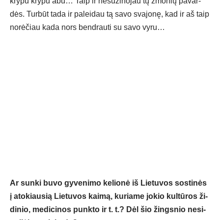
kry­pu kry­pu abu… Taip ir ne­su­ži­no­jau tų žmo­nių pa­var­
dės. Tur­būt ta­da ir pa­lei­dau tą sa­vo sva­jo­nę, kad ir aš taip
no­rė­čiau ka­da nors bend­rau­ti su sa­vo vy­ru…
Ar sun­ki bu­vo gy­ve­ni­mo ke­lio­nė iš Lie­tu­vos sos­ti­nės
į ato­kiau­sią Lie­tu­vos kai­mą, ku­ria­me jo­kio kul­tū­ros ži­
di­nio, me­di­ci­nos punk­to ir t. t.? Dėl šio žings­nio ne­si­