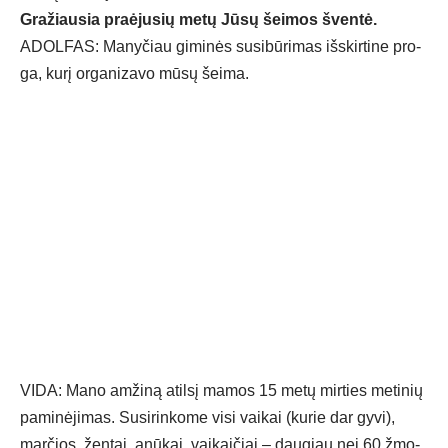
Gra­žiau­sia praė­ju­sių me­tų Jū­sų šei­mos šven­tė.
ADOL­FAS: Ma­ny­čiau gi­mi­nės su­si­bū­ri­mas iš­skir­ti­ne pro­
ga, ku­rį or­ga­ni­za­vo mū­sų šei­ma.
VI­DA: Ma­no am­ži­ną atil­sį ma­mos 15 me­tų mir­ties me­ti­nių
pa­mi­nė­ji­mas. Su­si­rin­ko­me vi­si vai­kai (ku­rie dar gy­vi),
mar­čios, žen­tai, anū­kai, vai­kai­čiai – dau­giau nei 60 žmo­