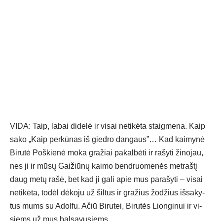
VI­DA: Taip, la­bai di­de­lė ir vi­sai ne­ti­kė­ta staig­me­na. Kaip
sa­ko „Kaip per­kū­nas iš gied­ro dan­gaus”… Kad kai­my­nė
Bi­ru­tė Poš­kie­nė mo­ka gra­žiai pa­kal­bė­ti ir ra­šy­ti ži­no­jau,
nes ji ir mū­sų Gai­žiū­nų kai­mo bend­ruo­me­nės met­raš­tį
daug me­tų ra­šė, bet kad ji ga­li apie mus pa­ra­šy­ti – vi­sai
ne­ti­kė­ta, to­dėl dė­ko­ju už šil­tus ir gra­žius žo­džius iš­sa­ky­
tus mums su Adol­fu. Ačiū Bi­ru­tei, Bi­ru­tės Lion­gi­nui ir vi­
siems už mus bal­sa­vu­siems.