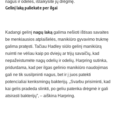
nagus ir odeles, išlaikysite jų drėgmę.
Gelinį laką paliekate per ilgai
Kadangi gelinį
nagų laką
galima nešioti ištisas savaites
be menkiausios atplaišėlės, manikiūro gyvavimo trukmę
galima pratęsti. Tačiau Hadley siūlo gelinį manikiūrą
nuimti ne vėliau kaip po dviejų ar trijų savaičių, kad
nepažeistumėte nagų odelių ir odelių. Harpring sutinka,
pridurdama, kad per ilgas gelinio manikiūro naudojimas
gali ne tik susilpninti nagus, bet ir į juos patekti
potencialiai kenksmingų bakterijų. „Svarbu prisiminti, kad
kai gelis pradeda slinkti, po geliu patenka drėgmė ir gali
atsirasti bakterijų”, – aiškina Harpring.