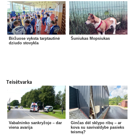
Biržuose vyksta tarptautinė
Šuniukas Mopsiukas
dziudo stovykla
Teisėtvarka
Vabalninko sankryžoje – dar
Ginčas dėl sklypo ribų – ar
viena avarija
kova su savivaldybe pasieks
teismą?