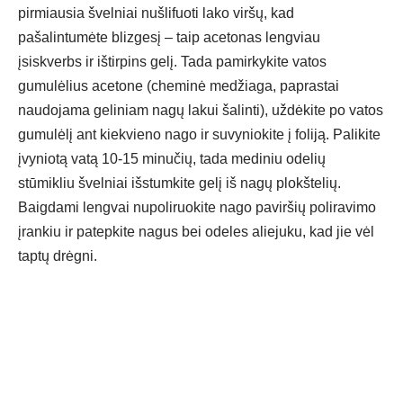
pirmiausia švelniai nušlifuoti lako viršų, kad
pašalintumėte blizgesį – taip acetonas lengviau
įsiskverbs ir ištirpins gelį. Tada pamirkykite vatos
gumulėlius acetone (cheminė medžiaga, paprastai
naudojama geliniam nagų lakui šalinti), uždėkite po vatos
gumulėlį ant kiekvieno nago ir suvyniokite į foliją. Palikite
įvyniotą vatą 10-15 minučių, tada mediniu odelių
stūmikliu švelniai išstumkite gelį iš nagų plokštelių.
Baigdami lengvai nupoliruokite nago paviršių poliravimo
įrankiu ir patepkite nagus bei odeles aliejuku, kad jie vėl
taptų drėgni.