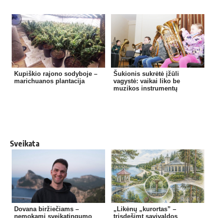
Kupiškio rajono sodyboje –
Šukionis sukrėtė įžūli
marichuanos plantacija
vagystė: vaikai liko be
muzikos instrumentų
Sveikata
Dovana biržiečiams –
„Likėnų „kurortas” –
nemokami sveikatingumo
trisdešimt savivaldos