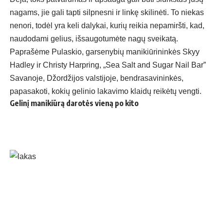
nagams, jie gali tapti silpnesni ir linkę skilinėti. To niekas
nenori, todėl yra keli dalykai, kurių reikia nepamiršti, kad,
naudodami gelius, išsaugotumėte nagų sveikatą.
Paprašėme Pulaskio, garsenybių manikiūrininkės Skyy
Hadley ir Christy Harpring, „Sea Salt and Sugar Nail Bar”
Savanoje, Džordžijos valstijoje, bendrasavininkės,
papasakoti, kokių gelinio lakavimo klaidų reikėtų vengti.
Gelinį manikiūrą darotės vieną po kito