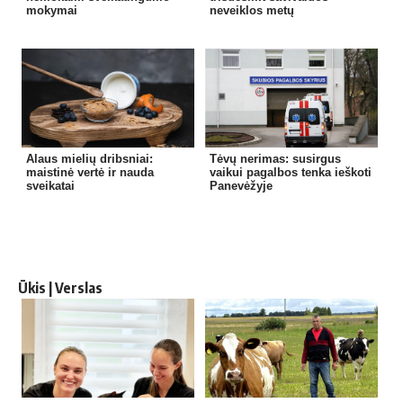
mokymai
neveiklos metų
Alaus mielių dribsniai:
Tėvų nerimas: susirgus
maistinė vertė ir nauda
vaikui pagalbos tenka ieškoti
sveikatai
Panevėžyje
Ūkis | Verslas