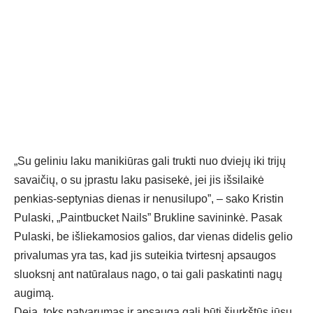
„Su geliniu laku manikiūras gali trukti nuo dviejų iki trijų
savaičių, o su įprastu laku pasisekė, jei jis išsilaikė
penkias-septynias dienas ir nenusilupo”, – sako Kristin
Pulaski, „Paintbucket Nails” Brukline savininkė. Pasak
Pulaski, be išliekamosios galios, dar vienas didelis gelio
privalumas yra tas, kad jis suteikia tvirtesnį apsaugos
sluoksnį ant natūralaus nago, o tai gali paskatinti nagų
augimą.
Deja, toks patvarumas ir apsauga gali būti šiurkštūs jūsų