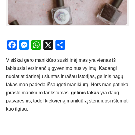
Facebook
Messenger
WhatsApp
X
Share
Visiškai gero manikiūro suskilinėjimas yra vienas iš
labiausiai erzinančių gyvenimo nusivylimų. Kadangi
nuolat atidarinėju siuntas ir rašau istorijas,
gelinis nagų
lakas
man padeda išsaugoti manikiūrą. Nors man patinka
įprasto manikiūro lankstumas,
gelinis lakas
yra daug
patvaresnis, todėl kiekvieną manikiūrą stengiuosi ištempti
kuo ilgiau.