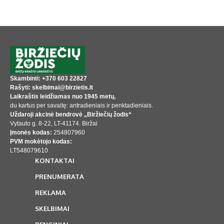
Skambinti: +370 603 22827
Rašyti: skelbimai@birzietis.lt
Laikraštis leidžiamas nuo 1945 metų,
du kartus per savaitę: antradieniais ir penktadieniais.
Uždaroji akcinė bendrovė „Biržiečių žodis“
Vytauto g. 8-22, LT-41174. Biržai
Įmonės kodas:
254807960
PVM mokėtojo kodas:
LT548079610
KONTAKTAI
PRENUMERATA
REKLAMA
SKELBIMAI