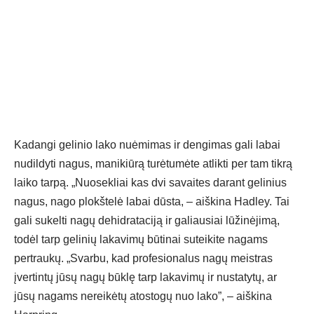
Kadangi gelinio lako nuėmimas ir dengimas gali labai
nudildyti nagus, manikiūrą turėtumėte atlikti per tam tikrą
laiko tarpą. „Nuosekliai kas dvi savaites darant gelinius
nagus, nago plokštelė labai dūsta, – aiškina Hadley. Tai
gali sukelti nagų dehidrataciją ir galiausiai lūžinėjimą,
todėl tarp gelinių lakavimų būtinai suteikite nagams
pertraukų. „Svarbu, kad profesionalus nagų meistras
įvertintų jūsų nagų būklę tarp lakavimų ir nustatytų, ar
jūsų nagams nereikėtų atostogų nuo lako”, – aiškina