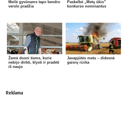
Meilė gyvūnams tapo bendro
Paskelbė „Metų ūkio”
verslo pradžia
konkurso nominantus
Žemė dosni tiems, kurie
Javapjūtės metu – didesnė
nebijo dirbti, klysti ir pradėti
gaisrų rizika
iš naujo
Reklama