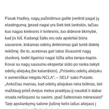
Pasak Hadley, nagų pažeidimus galite įvertinti pagal jų
elastingumą: Įprasti nagai yra šiek tiek lankstūs, tačiau
kuo nagas kietesnis ir tvirtesnis, tuo didesnė tikimybė,
kad jis lūš. Kadangi šaltu oru oda apskritai būna
sausesnė, tinkamas odelių drėkinimas gali turėti didelę
reikšmę. Be to, acetonas gali labai išsausinti nagų
sluoksnį, todėl ilgainiui nagai lūžta arba tampa trapūs.
Kovai su nagų sausumu ekspertai siūlo po ranka laikyti
odelių aliejuką (be kalambūro). „Prisiekiu odelių aliejuku
ir asmeniškai mėgstu NCLA”, – SELF sako Pulaski.
„Anksčiau maniau, kad odelių aliejukas nėra būtinas, bet
maždaug prieš dvejus metus pradėjau jį naudoti ir dabar
visada nešiojuosi su savimi, ypač šaltesniais mėnesiais!”
Tarp apsilankymų salone įlašinę kelis lašus aliejaus į