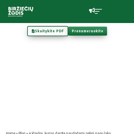
Skaitykite PDF
Prenumeruokite
Home
»
Blog
»
4 klaidos, kurias darote naudodami gelinį nagų laką